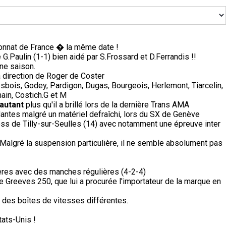
nnat de France � la même date !
G.Paulin (1-1) bien aidé par S.Frossard et D.Ferrandis !!
ine saison.
a direction de Roger de Coster
sbois, Godey, Pardigon, Dugas, Bourgeois, Herlemont, Tiarcelin,
ain, Costich.G et M
'autant
plus qu'il a brillé lors de la dernière Trans AMA
antes malgré un matériel defraîchi, lors du SX de Genève
ss de Tilly-sur-Seulles (14) avec notamment une épreuve inter
Malgré la suspension particulière, il ne semble absolument pas
ères avec des manches régulières (4-2-4)
e Greeves 250, que lui a procurée l'importateur de la marque en
des boîtes de vitesses différentes.
tats-Unis !