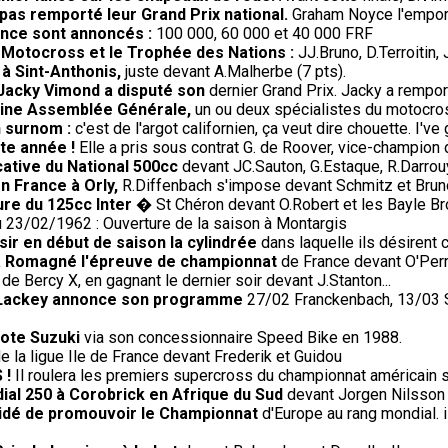
 pas remporté leur Grand Prix national.
Graham Noyce l'emporte
rance sont annoncés :
100 000, 60 000 et 40 000 FRF
e Motocross et le Trophée des Nations :
JJ.Bruno, D.Terroitin
 à Sint-Anthonis,
juste devant A.Malherbe (7 pts).
 Jacky Vimond a disputé son
dernier Grand Prix. Jacky a rempor
haine Assemblée Générale,
un ou deux spécialistes du motocros
n surnom :
c'est de l'argot californien, ça veut dire chouette. I've 
te année !
Elle a pris sous contrat G. de Roover, vice-champion 
cative du National 500cc
devant JC.Sauton, G.Estaque, R.Darrouy
en France à Orly,
R.Diffenbach s'impose devant Schmitz et Brun
ure du 125cc Inter
� St Chéron devant O.Robert et les Bayle Br
 23/02/1962 : Ouverture de la saison à Montargis
sir en début de saison la cylindrée
dans laquelle ils désirent c
' à Romagné l'épreuve de championnat
de France devant O'Perri
 de Bercy X, en gagnant le dernier soir devant J.Stanton...
0, Lackey annonce son programme
27/02 Franckenbach, 13/03 Si
lote Suzuki
via son concessionnaire Speed Bike en 1988.
e la ligue Ile de France devant Frederik et Guidou
 !
Il roulera les premiers supercross du championnat américain 
ial 250 à Corobrick en Afrique du Sud
devant Jorgen Nilsson 
écidé de promouvoir le Championnat
d'Europe au rang mondial. 