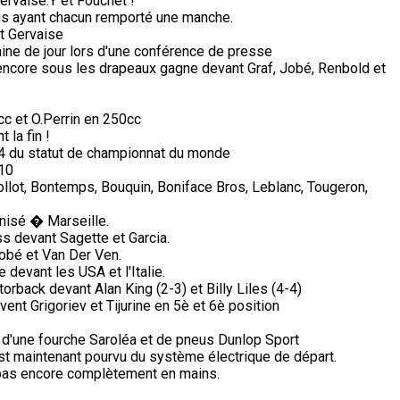
ervaise.Y et Fouchet !
is ayant chacun remporté une manche.
et Gervaise
ine de jour lors d'une conférence de presse
 encore sous les drapeaux gagne devant Graf, Jobé, Renbold et
c et O.Perrin en 250cc
 la fin !
74 du statut de championnat du monde
 10
Collot, Bontemps, Bouquin, Boniface Bros, Leblanc, Tougeron,
nisé � Marseille.
s devant Sagette et Garcia.
obé et Van Der Ven.
devant les USA et l'Italie.
orback devant Alan King (2-3) et Billy Liles (4-4)
vent Grigoriev et Tijurine en 5è et 6è position
 d'une fourche Saroléa et de pneus Dunlop Sport
n est maintenant pourvu du système électrique de départ.
i pas encore complètement en mains.