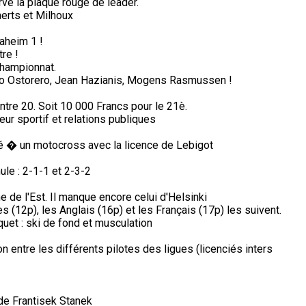
ve la plaque rouge de leader.
erts et Milhoux
aheim 1 !
re !
championnat.
lio Ostorero, Jean Hazianis, Mogens Rasmussen !
ntre 20. Soit 10 000 Francs pour le 21è.
ur sportif et relations publiques
pé � un motocross avec la licence de Lebigot
ule : 2-1-1 et 2-3-2
de l'Est. Il manque encore celui d'Helsinki
s (12p), les Anglais (16p) et les Français (17p) les suivent.
aquet : ski de fond et musculation
on entre les différents pilotes des ligues (licenciés inters
a de Frantisek Stanek