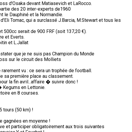
cross d'Osaka devant Matiasevich et LaRocco.
partie des 20 inter-experts de1960
nt le Dauphiné et la Normandie.
 d'Eli Tomac, qui a surclassé J.Barcia, M.Stewart et tous les
 500cc serait de 900 FRF (soit 137,20 €).
e et Everts.
in et L.Jallat
stater que je ne suis pas Champion du Monde
s sur le circuit des Molliets
arement vu : ce sera un trophée de football.
de sa première place au classement.
 la fin avril...affaire � suivre donc !
� Kegums en Lettonie.
ctoire en 8 courses.
5 tours (50 km) !
de gagnées en moyenne !
e et participer obligatoirement aux trois suivantes