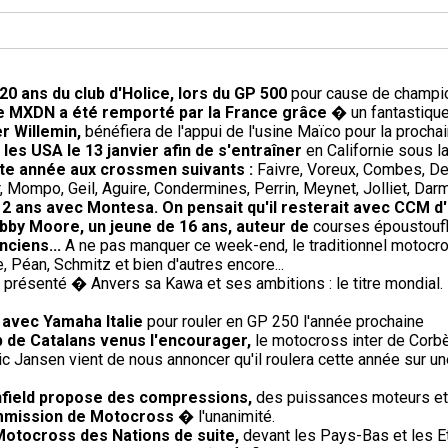
20 ans du club d'Holice, lors du GP 500
pour cause de champio
 le MXDN a été remporté par la France grâce
� un fantastique 
r Willemin,
bénéfiera de l'appui de l'usine Maïco pour la procha
les USA le 13 janvier afin de s'entraîner
en Californie sous l
ette année aux crossmen suivants :
Faivre, Voreux, Combes, De
 Mompo, Geil, Aguire, Condermines, Perrin, Meynet, Jolliet, Darm
e 2 ans avec Montesa. On pensait qu'il resterait avec CCM d
bby Moore, un jeune de 16 ans, auteur de
courses époustoufl
nciens...
A ne pas manquer ce week-end, le traditionnel motocro
 Péan, Schmitz et bien d'autres encore...
présenté � Anvers sa Kawa et ses ambitions : le titre mondial. 
 avec Yamaha Italie
pour rouler en GP 250 l'année prochaine
 de Catalans venus l'encourager,
le motocross inter de Corb
ic Jansen vient de nous annoncer qu'il roulera cette année sur un
Enfield propose des compressions,
des puissances moteurs et 
ommission de Motocross
� l'unanimité.
Motocross des Nations de suite,
devant les Pays-Bas et les E