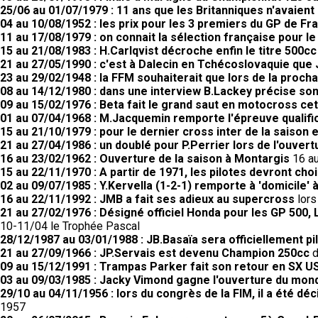
25/06 au 01/07/1979 : 11 ans que les Britanniques n'avaient
04 au 10/08/1952 : les prix pour les 3 premiers du GP de F
11 au 17/08/1979 : on connait la sélection française pour l
15 au 21/08/1983 : H.Carlqvist décroche enfin le titre 500cc
21 au 27/05/1990 : c'est à Dalecin en Tchécoslovaquie que
23 au 29/02/1948 : la FFM souhaiterait que lors de la proc
08 au 14/12/1980 : dans une interview B.Lackey précise so
09 au 15/02/1976 : Beta fait le grand saut en motocross cet
01 au 07/04/1968 : M.Jacquemin remporte l'épreuve qualifi
15 au 21/10/1979 : pour le dernier cross inter de la saison 
21 au 27/04/1986 : un doublé pour P.Perrier lors de l'ouvert
16 au 23/02/1962 : Ouverture de la saison à Montargis
16 au
15 au 22/11/1970 : A partir de 1971, les pilotes devront choi
02 au 09/07/1985 : Y.Kervella (1-2-1) remporte à 'domicile
16 au 22/11/1992 : JMB a fait ses adieux au supercross
lors
21 au 27/02/1976 : Désigné officiel Honda pour les GP 50
10-11/04 le Trophée Pascal
28/12/1987 au 03/01/1988 : JB.Basaïa sera officiellement pi
21 au 27/09/1966 : JP.Servais est devenu Champion 250cc
d
09 au 15/12/1991 : Trampas Parker fait son retour en SX US
03 au 09/03/1985 : Jacky Vimond gagne l'ouverture du mond
29/10 au 04/11/1956 : lors du congrès de la FIM, il a été d
1957