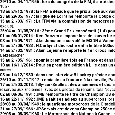
29/10 au 04/11/1956 : lors du congrès de la FIM, il a été d
1957
18 au 24/12/1978 : la FFM a décidé que le prix alloué aux
23 au 29/05/1977 : la ligue de Lorraine remporte la Coupe
15 au 21/03/1971 : La FFM via la commission de motocross a
exclus).
25/04 au 01/05/2016 : 3ème Grand Prix consécutif (1-4) po
01 au 08/01/2014 : Ken Roczen s'impose lors de l'ouvertu
08 au 14/09/1971 : Ake Jonsson a survolé le MXDN à Vanne
15 au 21/08/1983 : H.Carlqvist décroche enfin le titre 500cc
14 au 21/02/1981 : Alain Lejeune remporte le 1er cross ind
Betzelbacher.
15 au 21/05/1961 : pour la première fois en France et dans 
10 au 16/11/2014 : Pour sa première édition à Lille dans un
autres !
08 au 14/12/1980 : dans une interview B.Lackey précise so
26/10 au 01/11/1947 : remis de sa fracture à la cheville, Pau
17 au 24/03/2013. Tilly-sur-Seulles : des anciennes et des a
réservée aux anciennes, avec des pilotes de renoms, tels Noyce,
02 au 08/06/1991 : JMB remporte le titre de Champion US 
16 au 22/11/1992 : JMB a fait ses adieux au supercross
lors
28/03 au 03/04/1949 : le quatrième motocross de la Citadell
21 au 27/09/1966 : JP.Servais est devenu Champion 250cc
d
29/08 au 05/09/1960 : Le Motocross des Nations à Cassel, 