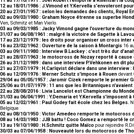
11 au 17/10/1971 : Joël Robert remporte à Rixensart la coup
12 au 18/01/1986 : J.Vimond et Y.Kervella s'envoleront pour 
20 au 27/01/1957 : selon les demandes des clients, Royal 
02 au 09/03/1980 : Graham Noyce étrenne sa superbe Honda
Ven, Schmitz et Man Vierlo.
03 au 09/03/1985 : Jacky Vimond gagne l'ouverture du mond
31/07 au 06/08/1961 : malgré la victoire de Sagette à Lav
17 au 23/12/1979 : les droits pour organiser un cross inter
16 au 23/02/1962 : Ouverture de la saison à Montargis
16 au
03 au 09/11/1980 : Interview B.Lackey : c'est très dur d'ana
21 au 28/07/1963 : le motocross de Nozay reporté à cause
26 au 31/12/1989 : dans une interview P.Vehkonen en dit pl
21 au 27/07/1979 : H.Carlqvist déclare dans une interview : l
06 au 12/09/1976 : Werner Schutz s'impose à Rouen
devant 
29/04 au 05/05/1957 : Jaromir Cizek remporte le premier G
25/06 au 01/07/1979 : 11 ans que les Britanniques n'avaient
22 au 28/08/2016 : Livia Lancelot est Championne du Monde
31/03 au 06/04/1991 : Y.Demaria et Y.Kervella s'imposent à 
05 au 12/02/1961 : Paul Godey fait école chez les Belges.
N
Belgique.
02 au 08/10/1950 : Victor Amedeo remporte le motocross
08 au 14/03/1983 : JJB battu ! Coco Gomez a remporté le cr
13 au 19/10/1980 : H.Schmitz quitte Maïco
pour rejoindre R.
30/03 au 07/04/1958 : Nouveauté lors du motocross de Th