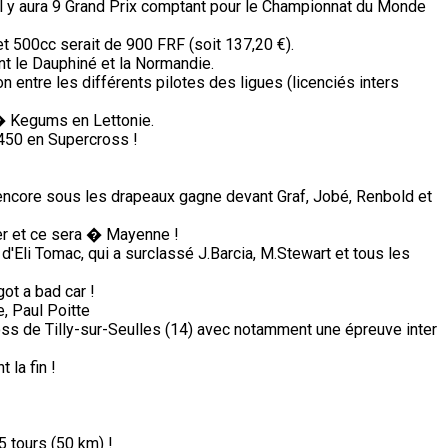
il y aura 9 Grand Prix comptant pour le Championnat du Monde
 500cc serait de 900 FRF (soit 137,20 €).
nt le Dauphiné et la Normandie.
on entre les différents pilotes des ligues (licenciés inters
� Kegums en Lettonie.
450 en Supercross !
 encore sous les drapeaux gagne devant Graf, Jobé, Renbold et
ter et ce sera � Mayenne !
 d'Eli Tomac, qui a surclassé J.Barcia, M.Stewart et tous les
got a bad car !
, Paul Poitte
ss de Tilly-sur-Seulles (14) avec notamment une épreuve inter
 la fin !
5 tours (50 km) !