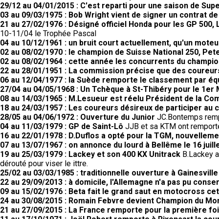
29/12 au 04/01/2015 : C'est reparti pour une saison de Supe
03 au 09/03/1975 : Bob Wright vient de signer un contrat d
21 au 27/02/1976 : Désigné officiel Honda pour les GP 50
10-11/04 le Trophée Pascal
04 au 10/12/1961 : un bruit court actuellement, qu'un moteur
02 au 08/02/1970 : le champion de Suisse National 250, Pete
02 au 08/02/1964 : cette année les concurrents du champio
22 au 28/01/1951 : La commission précise que des coureurs
06 au 12/04/1977 : la Suède remporte le classement par éq
27/04 au 04/05/1968 : Un Tchèque à St-Thibéry pour le 1er 
08 au 14/03/1965 : M.Lesueur est réelu Président de la C
18 au 24/03/1957 : Les coureurs désireux de participer au 
28/05 au 04/06/1972 : Ouverture du Junior
JC.Bontemps rempo
04 au 11/03/1979 : GP de Saint-Lô
JJB et sa KTM ont remporté 
16 au 22/01/1978 : D.Duflos a opté pour la TGM, nouvellem
07 au 13/07/1967 : on annonce du lourd à Bellême le 16 juill
19 au 25/03/1979 : Lackey et son 400 KX Unitrack
B.Lackey a 
dérouté pour viser le ittre.
25/02 au 03/03/1985 : traditionnelle ouverture à Gainesville
22 au 29/09/2013 : à domicile, l'Allemagne n'a pas pu conser
09 au 15/02/1976 : Beta fait le grand saut en motocross cet
24 au 30/08/2015 : Romain Febvre devient Champion du M
21 au 27/09/2015 : La France remporte pour la première fo