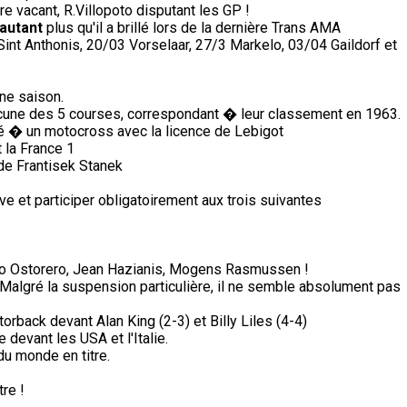
e vacant, R.Villopoto disputant les GP !
'autant
plus qu'il a brillé lors de la dernière Trans AMA
nt Anthonis, 20/03 Vorselaar, 27/3 Markelo, 03/04 Gaildorf et
ine saison.
une des 5 courses, correspondant � leur classement en 1963.
pé � un motocross avec la licence de Lebigot
 la France 1
a de Frantisek Stanek
e et participer obligatoirement aux trois suivantes
lio Ostorero, Jean Hazianis, Mogens Rasmussen !
Malgré la suspension particulière, il ne semble absolument pas
orback devant Alan King (2-3) et Billy Liles (4-4)
devant les USA et l'Italie.
du monde en titre.
re !