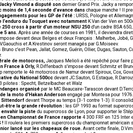
 Jacky Vimond a disputé son
dernier Grand Prix. Jacky a rempor
ec moins de 1,4 seconde d'avance dans
chaque manche ! Il pren
engagements pour les GP de l'été :
URSS, Pologne et Allemagne 
de l'enduro du Touquet avec notamment
K.Van der Ven en 500c
e 250 cross à partir d'un moteur NSU 250
d'un cadre BSA 650,
de 5 ans.
Après une année de courses en 1981, il deviendra direte
impose devant deux Belges et deux Français : Malherbe, Jobé, G
V.Gaouchis et A.Krestinov seront managés par G.Moiseev.
Bruno c'est Pean, Jallat, Gomez, Guérin, Ollier, Dugas, Sauton, 
.
dérale de motocross,
Jacques Melioli a été repêché pour faire 
en France à Orly,
R.Diffenbach s'impose devant Schmitz et Brun
p remporte le 4è motocross de Namur devant Spiroux, Cox, Gova
cative du National 500cc
devant JC.Sauton, G.Estaque, R.Darrouy
 pilotes : Specht, Betzelbacher et Walz
endanges organisé
par le MC Beaucaire-Tarascon devant D.Terroit
t de la moto d'Hakan Anderson
engagé par Montesa pour 1976.
 Sittendorf
devant Thorpe au temps (3-1 contre 1-3). Il consoli
-être la grande révolution :
les GP 1993 au format supercros
à envahir la piste
du supercross de Lyon, pour supporter le Stéph
) en Championnat de France rapporte
4 300 FRF en 125 Inter 
 !
Il roulera les premiers supercross du championnat américain 
nior lancé sur les chapeaux de roue.
Avant cette finale, D.Vim