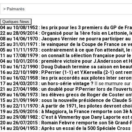
Quelques News
04 au 10/08/1952 : les prix pour les 3 premiers du GP de F
22 au 28/09/2014 : Organisé pour la 1ère fois en Lettonie,
08 au 14/06/1970 : Jacques Vernier ne pourra participer au 
25 au 31/01/1971 : le vainqueur de la Coupe de France se 
05 au 11/11/1973 : contrairement à ce que l'on attendait, 
11 au 17/08/1979 : on connait la sélection française pour l
04 au 10/01/2016 : première victoire pour J.Andersson et 
10 au 16/12/1990 : Doug Dubach termine sa saison en beau
16 au 22/10/1989 : P.Perrier (1-1) et Y.Kervella (2-1) ont 
10 au 16/02/1958 : les prix accordés aux pilotes Inter seron
17 au 24/03/2013 : un hors-série vintage ?
Il se murmure sur c
21 au 27/04/1986 : un doublé pour P.Perrier lors de l'ouvert
09 au 16/06/1973 : les élèves grecs de Roger de Coster ont
15 au 21/09/1969 : sous la nouvelle présidence de Claude 
15 au 22/11/1970 : A partir de 1971, les pilotes devront choi
19 au 25/09/2016 : à Maggiora, la France remporte son 3è 
23 au 29/08/1982 : C'est à Vimmerby que Dany Laporte est
20 au 26/07/2015 : Romain Febvre remporte son 5è Grand-Pr
14 au 20/04/1953 : Après un essai de la 500 Spéciale Cross G