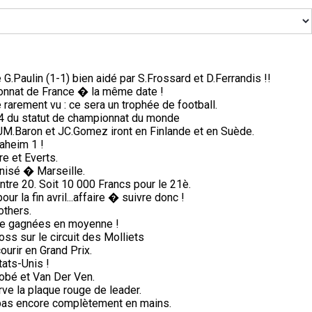
G.Paulin (1-1) bien aidé par S.Frossard et D.Ferrandis !!
nnat de France � la même date !
arement vu : ce sera un trophée de football.
74 du statut de championnat du monde
, JM.Baron et JC.Gomez iront en Finlande et en Suède.
aheim 1 !
e et Everts.
nisé � Marseille.
ntre 20. Soit 10 000 Francs pour le 21è.
 la fin avril...affaire � suivre donc !
others.
de gagnées en moyenne !
s sur le circuit des Molliets
ourir en Grand Prix.
tats-Unis !
obé et Van Der Ven.
ve la plaque rouge de leader.
i pas encore complètement en mains.