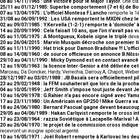
08 au 14/11/1965 : une victoire pour le Major Taylor.
Une cla
25/11 au 01/12/1985: Superbe comportement (7 et 6) de Bo
07 au 13/04/1975 : L'officiel Montesa F.Lancho
remporte la 1è
31/08 au 06/09/1992 : Les USA remportent le MXDN chez le
02 au 09/07/1985 : Y.Kervella (1-2-1) remporte à 'domicile
14 au 20/09/1990 : Cela faisait 10 ans, que l'on n'avait pas
05 au 11/05/1975 : A Montgueux, Kobele signe le triplé
devan
20 au 26/04/2015 : Marvin Musquin décroche son premier tit
05 au 11/11/1990 : Hat trick pour Damon Bradshaw !!! L'off
08 au 14/08/1960 : de source officieuse on annonce B.Nilss
29/10 au 04/11/1990 : Micky Dymond est en contact avancé
12 au 19/05/1963 : la licence Inter-Senior a été délivrée c
Marceau, Da Doncker, Hardy, Verrechia, Darrouy.A, Chapot, Weber,
28/12/1987 au 03/01/1988 : JB.Basaïa sera officiellement pi
23 au 29/02/1948 : la FFM souhaiterait que lors de la proc
04 au 10/05/1959 : Jeff Smith s'impose tout juste devant Je
10 au 16/09/1978 : G.Rahier n'a pas encore signé avec Yam
17 au 23/11/1980 : Un Américain en GP250 ! Mike Guerra va
18 au 24/06/1980 : Bernard Pascual gagne devant beaucoup
29/05 au 04/06/1989 : Hakan Carlqvist remporte le cross in
17 au 23/08/1964 : razzia Soviétique à Lacapelle-Marival !
20 au 26/04/1970 : le projet de la commission cross indiqu
recevront un insigne spécial argenté.
10 au 16/05/1971 : Joël Robert remporte à Karlovac les d