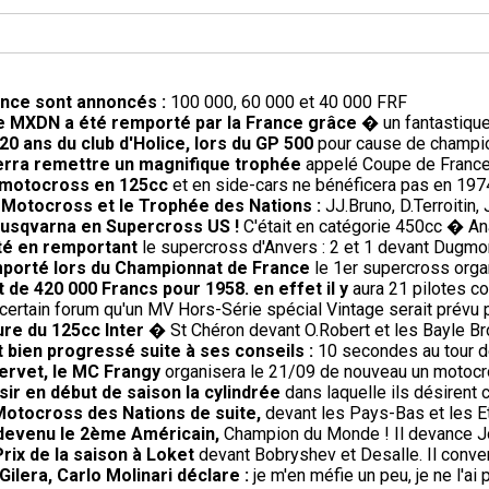
rance sont annoncés :
100 000, 60 000 et 40 000 FRF
 le MXDN a été remporté par la France grâce
� un fantastique 
20 ans du club d'Holice, lors du GP 500
pour cause de champio
verra remettre un magnifique trophée
appelé Coupe de France r
le motocross en 125cc
et en side-cars ne bénéficera pas en 19
e Motocross et le Trophée des Nations :
JJ.Bruno, D.Terroitin
Husqvarna en Supercross US !
C'était en catégorie 450cc � An
té en remportant
le supercross d'Anvers : 2 et 1 devant Dugmor
remporté lors du Championnat de France
le 1er supercross orga
t de 420 000 Francs pour 1958. en effet il y
aura 21 pilotes co
ertain forum qu'un MV Hors-Série spécial Vintage serait prévu pour
ure du 125cc Inter
� St Chéron devant O.Robert et les Bayle Br
 bien progressé suite à ses conseils :
10 secondes au tour 
Servet, le MC Frangy
organisera le 21/09 de nouveau un motocros
sir en début de saison la cylindrée
dans laquelle ils désirent c
Motocross des Nations de suite,
devant les Pays-Bas et les E
 devenu le 2ème Américain,
Champion du Monde ! Il devance J
ix de la saison à Loket
devant Bobryshev et Desalle. Il conver
ilera, Carlo Molinari déclare :
je m'en méfie un peu, je ne l'a