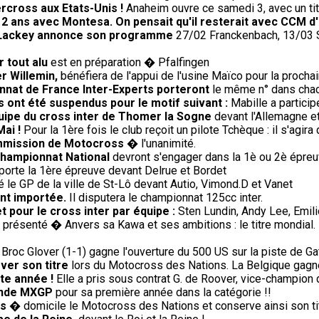
rcross aux Etats-Unis !
Anaheim ouvre ce samedi 3, avec un titr
e 2 ans avec Montesa. On pensait qu'il resterait avec CCM d
0, Lackey annonce son programme
27/02 Franckenbach, 13/03 Si
 tout alu
est en préparation � Pfalfingen
r Willemin,
bénéfiera de l'appui de l'usine Maïco pour la procha
nnat de France Inter-Experts porteront
le même n° dans chac
 ont été suspendus pour le motif suivant :
Mabille a partici
uipe du cross inter de Thomer la Sogne
devant l'Allemagne et
Mai !
Pour la 1ère fois le club reçoit un pilote Tchèque : il s'agir
ommission de Motocross
� l'unanimité.
championnat National
devront s'engager dans la 1è ou 2è épreuv
rte la 1ère épreuve devant Delrue et Bordet
le GP de la ville de St-Lô devant Autio, Vimond.D et Vanet
ent importée.
Il disputera le championnat 125cc inter.
et pour le cross inter par équipe :
Sten Lundin, Andy Lee, Emi
présenté � Anvers sa Kawa et ses ambitions : le titre mondial. 
Broc Glover (1-1) gagne l'ouverture du 500 US sur la piste de Gat
ver son titre
lors du Motocross des Nations. La Belgique gagne 
te année !
Elle a pris sous contrat G. de Roover, vice-champion 
onde MXGP
pour sa première année dans la catégorie !!
is
� domicile le Motocross des Nations et conserve ainsi son tit