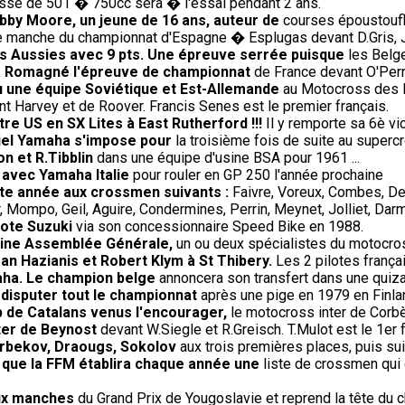
sse de 501 � 750cc sera � l'essai pendant 2 ans.
bby Moore, un jeune de 16 ans, auteur de
courses époustoufl
 manche du championnat d'Espagne � Esplugas devant D.Gris, J.
s Aussies avec 9 pts. Une épreuve serrée puisque
les Belge
' à Romagné l'épreuve de championnat
de France devant O'Perri
 vu une équipe Soviétique et Est-Allemande
au Motocross des Na
t Harvey et de Roover. Francis Senes est le premier français.
re US en SX Lites à East Rutherford !!!
Il y remporte sa 6è vi
iciel Yamaha s'impose pour
la troisième fois de suite au super
on et R.Tibblin
dans une équipe d'usine BSA pour 1961 ...
 avec Yamaha Italie
pour rouler en GP 250 l'année prochaine
ette année aux crossmen suivants :
Faivre, Voreux, Combes, De
 Mompo, Geil, Aguire, Condermines, Perrin, Meynet, Jolliet, Darm
lote Suzuki
via son concessionnaire Speed Bike en 1988.
haine Assemblée Générale,
un ou deux spécialistes du motocros
an Hazianis et Robert Klym à St Thibery.
Les 2 pilotes frança
aha. Le champion belge
annoncera son transfert dans une quiza
 disputer tout le championnat
après une pige en 1979 en Finla
 de Catalans venus l'encourager,
le motocross inter de Corb
ter de Beynost
devant W.Siegle et R.Greisch. T.Mulot est le 1er f
 Arbekov, Draougs, Sokolov
aux trois premières places, puis sui
e que la FFM établira chaque année une
liste de crossmen qui 
eux manches
du Grand Prix de Yougoslavie et reprend la tête du 