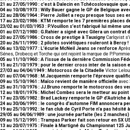
21 au 27/05/1990 : c'est à Dalecin en Tchécoslovaquie que
04 au 10/08/1973 : Willy Bauer gagne le GP de Belgique av
22 au 28/06/1964 : Pierre Jolliet a reçu presque tous ses 
17 au 23/02/1986 : KTM remporte les 7 premières places 
23/02 au 01/03/1953 : P.Vouillon s'est fabriqué lui même un
01 au 07/12/1980 : G.Rahier a signé avec Gilera un contrat 
20 au 27/05/1986 : Cross de prestige à Tauxigny
Carlqvist s'
20 au 26/11/1990 : 2 pilotes soviétiques rouleront à Bercy !
06 au 13/02/1977 : L'écurie McNeil Jeans se renforce
Après 
Sénes, Drobecq et Torche qui ont rejoint la marque de P.Pommier
05 au 11/10/1960 : A l'issue de la dernière Commission Fé
15 au 21/10/1979 : pour le dernier cross inter de la saison 
27/03 au 04/04/1949 : Motocross de la Citadelle
Victor Lelou
01 au 07/04/1968 : M.Jacquemin remporte l'épreuve qualifi
09 au 15/10/1961 : Maïco revient de manière officielle
avec 3
25 au 31/10/1976 : JJ.Bruno remporte le motocross des v
12 au 18/01/1976 : Michel Combes sera le metteur au poin
17 au 23/05/1982 : Brad Lackey remporte le GP d'Autriche à
24 au 30/06/1991 : le congrès d'automne FIM annoncera peut
19 au 25/10/1992 : le fan club de Cyril Porte n'a pas hésité 
29/05 au 04/06/1989 : une journée parfaite (les 2 manches
09 au 15/12/1991 : Trampas Parker fait son retour en SX US
13 au 20/07/1975 : Finale à Martigné du Championnat 125 Ju