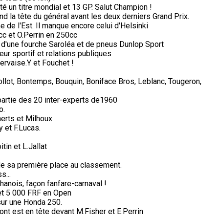
té un titre mondial et 13 GP. Salut Champion !
d la tête du général avant les deux derniers Grand Prix.
de l'Est. Il manque encore celui d'Helsinki
c et O.Perrin en 250cc
 d'une fourche Saroléa et de pneus Dunlop Sport
ur sportif et relations publiques
ervaise.Y et Fouchet !
Collot, Bontemps, Bouquin, Boniface Bros, Leblanc, Tougeron,
partie des 20 inter-experts de1960
o.
erts et Milhoux
 et F.Lucas.
in et L.Jallat
de sa première place au classement.
s...
anois, façon fanfare-carnaval !
et 5 000 FRF en Open
sur une Honda 250.
ont est en tête devant M.Fisher et E.Perrin