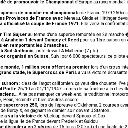
écidé de promouvoir le Championnat
d'Europe au rang mondial. 
 vainqueurs de manche en championnats
de France 1979 250cc et
 des Provinces de France avec
Meneau, Glada et Hittinger deva
 officialisé la coupe de France 1971.
Elle verra la confrontati
ur Tim Gajser
au terme d'une superbe remontée en 2è manche 
re à Anaheim 1 devant Dungey et Reed
pour sa 1ère saison en 
s en remportant les 2 manches.
 à Sint-Anthonis,
juste devant A.Malherbe (7 pts).
oor organisé en Suisse.
Suivi par 6 000 spectateurs, ce pilote
le monde, 1 million sera offert au premier
lors d'un cross in
 grand stade, le Supercross de Paris
a vu la victoire écrasante
n surnom :
c'est de l'argot californien, ça veut dire chouette. I've 
l Poitte
26/10 au 01/11/1947 : remis de sa fracture à la cheville
nciens...
A ne pas manquer ce week-end, le traditionnel motocro
 Péan, Schmitz et bien d'autres encore...
de supercross 250,
lors de l'épreuve d'Oklahoma. 2 courses avant
 de Bercy X, en gagnant le dernier soir devant J.Stanton...
e a vu la victoire de
V.Leloup devant Spiroux et Cox
e la ligue Ile de France devant Frederik et Guidou
se déroulera en 2 séries
de 15 tours (30 km) et une finale de 2