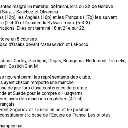
antes malgré un matériel defraîchi, lors du SX de Genève
Saiz, J.Sanchez et Olivencia
s (12p), les Anglais (16p) et les Français (17p) les suivent.
n (2-4-3) et l'innatendu Sylvain Trioux (6-3-3)
tions. Elles ont terminé 18 et 21è sur 22.
ctoire en 8 courses.
cross d'Osaka devant Matiasevich et LaRocco.
sbois, Godey, Pardigon, Dugas, Bourgeois, Herlemont, Tiarcelin,
ain, Costich.G et M
s figurent parmi les représentants des clubs.
is ayant chacun remporté une manche.
ine de jour lors d'une conférence de presse
nde et Suède pour le compte d'Husqvarna
ères avec des manches régulières (4-2-4)
rançais.
vent Grigoriev et Tijurine en 5è et 6è position
constitueront la base de l'Equipe de France. Les pilotes
championnat.