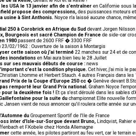
e de la Reine,
devant le Roi et la Reine !
les USA le 13 janvier afin de s'entraîner
en Californie sous l
Enfield propose des compressions,
des puissances moteurs et 
 usine à Sint Anthonis.
Noyce n'a laissé aucune chance, même a
ial 250 à Corobrick en Afrique du Sud
devant Jorgen Nilsson 
oux, Bourgeois est sacré Champion de France
de side-car cros
 en 1980
passent de 2600 FRF � 3300 FRF
 23/02/1962 : Ouverture de la saison à Montargis
lyser cette saison où j'ai terminé
22 manches sur 24 et de con
 des inondations
en Mai aura bien lieu le 28 Juillet
us sur ses mauvais débuts de course :
news
'important c'est la condition physique.
Cet hiver, j'ai mis le p
Christian Lhomme et Herbert Stauch. 4 autres Français dans les
rand Prix de la Coupe d'Europe 250 cc
� Genève devant B.Sto
 pas remporté leur Grand Prix national.
Graham Noyce l'emporte
 pour la deuxième fois !
Et ça s'est déroulé dans les sables d'
Gaillefontaine pour la suite du
championnat Elite nouvelle form
ic Jansen vient de nous annoncer qu'il roulera cette année sur un
 d'Automne du
Groupement Sportif de l'Ile de France
oss inter d'Isle-sur-Sorgue devant Bruno,
Lindqvist, Rahier 
Diffenbach et F.Kobele chez Honda Allemagne
omer
cette année, les pilotes partiront au feu vert, car le terrai