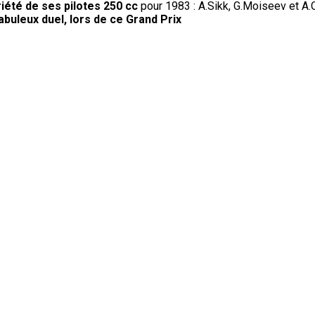
riété de ses pilotes 250 cc
pour 1983 : A.Sikk, G.Moiseev et A.
fabuleux duel, lors de ce Grand Prix