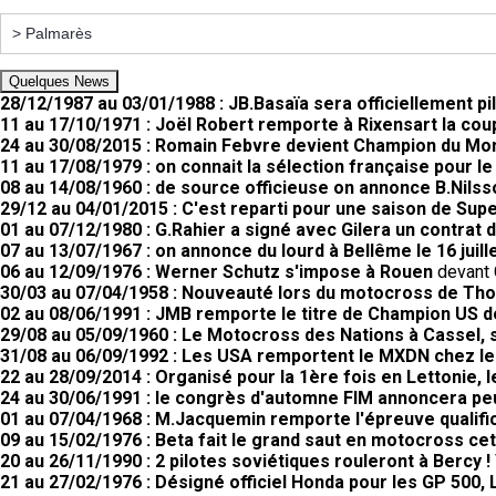
Quelques News
28/12/1987 au 03/01/1988 : JB.Basaïa sera officiellement pi
11 au 17/10/1971 : Joël Robert remporte à Rixensart la coup
24 au 30/08/2015 : Romain Febvre devient Champion du M
11 au 17/08/1979 : on connait la sélection française pour l
08 au 14/08/1960 : de source officieuse on annonce B.Nilss
29/12 au 04/01/2015 : C'est reparti pour une saison de Supe
01 au 07/12/1980 : G.Rahier a signé avec Gilera un contrat 
07 au 13/07/1967 : on annonce du lourd à Bellême le 16 juill
06 au 12/09/1976 : Werner Schutz s'impose à Rouen
devant 
30/03 au 07/04/1958 : Nouveauté lors du motocross de Th
02 au 08/06/1991 : JMB remporte le titre de Champion US 
29/08 au 05/09/1960 : Le Motocross des Nations à Cassel, 
31/08 au 06/09/1992 : Les USA remportent le MXDN chez le
22 au 28/09/2014 : Organisé pour la 1ère fois en Lettonie,
24 au 30/06/1991 : le congrès d'automne FIM annoncera peut
01 au 07/04/1968 : M.Jacquemin remporte l'épreuve qualifi
09 au 15/02/1976 : Beta fait le grand saut en motocross cet
20 au 26/11/1990 : 2 pilotes soviétiques rouleront à Bercy !
21 au 27/02/1976 : Désigné officiel Honda pour les GP 50