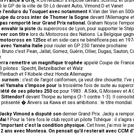
en France à Orly,
R.Diffenbach s'impose devant Schmitz et Brun
le GP de la ville de St-Lô devant Autio, Vimond.D et Vanet
de l'enduro du Touquet avec notamment
K.Van der Ven en 500c
uipe du cross inter de Thomer la Sogne
devant l'Allemagne et
 pas remporté leur Grand Prix national.
Graham Noyce l'emporte
à envahir la piste
du supercross de Lyon, pour supporter le Stéph
ver son titre
lors du Motocross des Nations. La Belgique gagne 
le motocross en 125cc
et en side-cars ne bénéficera pas en 19
 avec Yamaha Italie
pour rouler en GP 250 l'année prochaine
Bruno c'est Pean, Jallat, Gomez, Guérin, Ollier, Dugas, Sauton, 
.
verra remettre un magnifique trophée
appelé Coupe de France r
 pilotes : Specht, Betzelbacher et Walz
Diffenbach et F.Kobele chez Honda Allemagne
n surnom :
c'est de l'argot californien, ça veut dire chouette. I've 
iciel Yamaha s'impose pour
la troisième fois de suite au super
riété de ses pilotes 250 cc
pour 1983 : A.Sikk, G.Moiseev et A.
 Sittendorf
devant Thorpe au temps (3-1 contre 1-3). Il consoli
présenté � Anvers sa Kawa et ses ambitions : le titre mondial. 
 Jacky Vimond a disputé son
dernier Grand Prix. Jacky a rempor
Mai !
Pour la 1ère fois le club reçoit un pilote Tchèque : il s'agir
'important c'est la condition physique.
Cet hiver, j'ai mis le p
e 2 ans avec Montesa. On pensait qu'il resterait avec CCM d