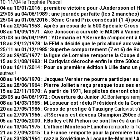
10-11/04 le Trophée Pascal
04 au 10/01/2016 : première victoire pour J.Andersson et 
29/05 au 04/06/1989 : une journée parfaite (les 2 manches
25/04 au 01/05/2016 : 3ème Grand Prix consécutif (1-4) po
14 au 20/04/1953 : Après un essai de la 500 Spéciale Cross G
08 au 14/09/1971 : Ake Jonsson a survolé le MXDN à Vanne
31/03 au 06/04/1991 : Y.Demaria et Y.Kervella s'imposent à 
18 au 24/12/1978 : la FFM a décidé que le prix alloué aux
25/11 au 01/12/1985: Superbe comportement (7 et 6) de Bo
23 au 29/05/1977 : la ligue de Lorraine remporte la Coupe
15 au 21/08/1983 : H.Carlqvist décroche enfin le titre 500cc
10 au 16/11/2014 : Pour sa première édition à Lille dans un
autres !
08 au 14/06/1970 : Jacques Vernier ne pourra participer au 
22 au 28/06/1964 : Pierre Jolliet a reçu presque tous ses 
15 au 22/11/1970 : A partir de 1971, les pilotes devront choi
28/05 au 04/06/1972 : Ouverture du Junior
JC.Bontemps rempo
08 au 14/03/1965 : M.Lesueur est réelu Président de la C
20 au 27/05/1986 : Cross de prestige à Tauxigny
Carlqvist s'
21 au 27/09/1966 : JP.Servais est devenu Champion 250cc
d
05 au 12/06/2000 : F.Bolley et M.Pichon se sont livrés à un 
07 au 13/04/1975 : L'officiel Montesa F.Lancho
remporte la 1è
21 au 27/09/2015 : La France remporte pour la première fo
17 au 23/08/1964 : razzia Soviétique à Lacapelle-Marival !