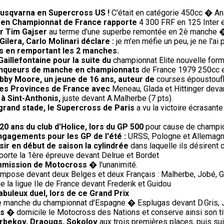
Husqvarna en Supercross US !
C'était en catégorie 450cc � An
) en Championnat de France rapporte
4 300 FRF en 125 Inter 
ur Tim Gajser
au terme d'une superbe remontée en 2è manche 
ilera, Carlo Molinari déclare :
je m'en méfie un peu, je ne l'a
s en remportant les 2 manches.
Gaillefontaine pour la suite du
championnat Elite nouvelle form
 vainqueurs de manche en championnats
de France 1979 250cc et
bby Moore, un jeune de 16 ans, auteur de
courses époustoufl
 des Provinces de France avec
Meneau, Glada et Hittinger deva
 à Sint-Anthonis,
juste devant A.Malherbe (7 pts).
 grand stade, le Supercross de Paris
a vu la victoire écrasante
20 ans du club d'Holice, lors du GP 500
pour cause de champio
engagements pour les GP de l'été :
URSS, Pologne et Allemagne 
sir en début de saison la cylindrée
dans laquelle ils désirent c
rte la 1ère épreuve devant Delrue et Bordet
ommission de Motocross
� l'unanimité.
impose devant deux Belges et deux Français : Malherbe, Jobé, G
e la ligue Ile de France devant Frederik et Guidou
fabuleux duel, lors de ce Grand Prix
 manche du championnat d'Espagne � Esplugas devant D.Gris, J.
is
� domicile le Motocross des Nations et conserve ainsi son tit
 Arbekov, Draougs, Sokolov
aux trois premières places, puis sui