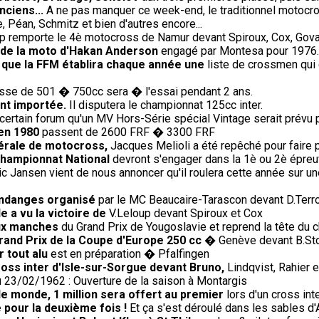
nciens...
A ne pas manquer ce week-end, le traditionnel motocro
 Péan, Schmitz et bien d'autres encore...
p remporte le 4è motocross de Namur devant Spiroux, Cox, Gova
t de la moto d'Hakan Anderson
engagé par Montesa pour 1976.
e que la FFM établira chaque année une
liste de crossmen qui 
sse de 501 � 750cc sera � l'essai pendant 2 ans.
ent importée.
Il disputera le championnat 125cc inter.
ertain forum qu'un MV Hors-Série spécial Vintage serait prévu pour
 en 1980
passent de 2600 FRF � 3300 FRF
dérale de motocross,
Jacques Melioli a été repêché pour faire 
championnat National
devront s'engager dans la 1è ou 2è épreuv
ic Jansen vient de nous annoncer qu'il roulera cette année sur un
endanges organisé
par le MC Beaucaire-Tarascon devant D.Terroit
e a vu la victoire de
V.Leloup devant Spiroux et Cox
eux manches
du Grand Prix de Yougoslavie et reprend la tête du 
rand Prix de la Coupe d'Europe 250 cc
� Genève devant B.Sto
 tout alu
est en préparation � Pfalfingen
oss inter d'Isle-sur-Sorgue devant Bruno,
Lindqvist, Rahier 
 23/02/1962 : Ouverture de la saison à Montargis
le monde, 1 million sera offert au premier
lors d'un cross in
 pour la deuxième fois !
Et ça s'est déroulé dans les sables d'