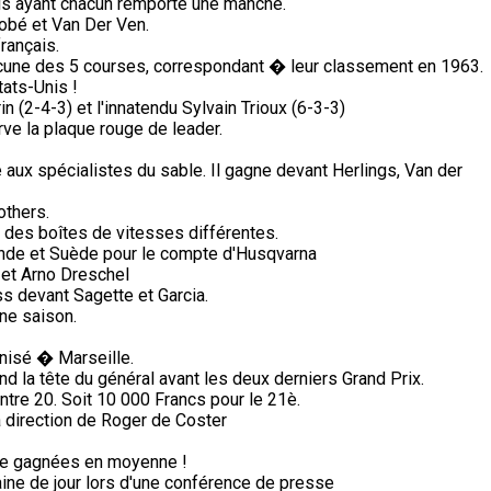
is ayant chacun remporté une manche.
obé et Van Der Ven.
rançais.
une des 5 courses, correspondant � leur classement en 1963.
tats-Unis !
n (2-4-3) et l'innatendu Sylvain Trioux (6-3-3)
ve la plaque rouge de leader.
ux spécialistes du sable. Il gagne devant Herlings, Van der
others.
des boîtes de vitesses différentes.
nde et Suède pour le compte d'Husqvarna
et Arno Dreschel
s devant Sagette et Garcia.
ine saison.
nisé � Marseille.
d la tête du général avant les deux derniers Grand Prix.
ntre 20. Soit 10 000 Francs pour le 21è.
a direction de Roger de Coster
de gagnées en moyenne !
ine de jour lors d'une conférence de presse