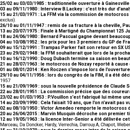
25/02 au 03/03/1985 : traditionnelle ouverture à Gainesville
03 au 09/11/1980 : Interview B.Lackey : c'est très dur d'ana
15 au 21/03/1971 : La FFM via la commission de motocross a
exclus).
26/10 au 01/11/1947 : remis de sa fracture à la cheville, Pau
13 au 20/07/1975 : Finale à Martigné du Championnat 125 Ju
18 au 24/06/1980 : Bernard Pascual gagne devant beaucoup
04 au 10/08/1952 : les prix pour les 3 premiers du GP de F
09 au 15/12/1991 : Trampas Parker fait son retour en SX US
23 au 29/02/1948 : la FFM souhaiterait que lors de la proc
10 au 16/12/1990 : Doug Dubach termine sa saison en beau
21 au 28/07/1963 : le motocross de Nozay reporté à cause
01 au 08/01/2014 : Ken Roczen s'impose lors de l'ouvertu
29/10 au 04/11/1956 : lors du congrès de la FIM, il a été d
1957
15 au 21/09/1969 : sous la nouvelle présidence de Claude 
22 au 28/01/1951 : La commission précise que des coureurs
23/02 au 01/03/1953 : P.Vouillon s'est fabriqué lui même un
14 au 20/09/1990 : Cela faisait 10 ans, que l'on n'avait pas
02 au 08/10/1950 : Victor Amedeo remporte le motocross
20 au 26/04/2015 : Marvin Musquin décroche son premier tit
12 au 19/05/1963 : la licence Inter-Senior a été délivrée c
Marceau, Da Doncker, Hardy, Verrechia, Darrouy.A, Chapot, Weber,