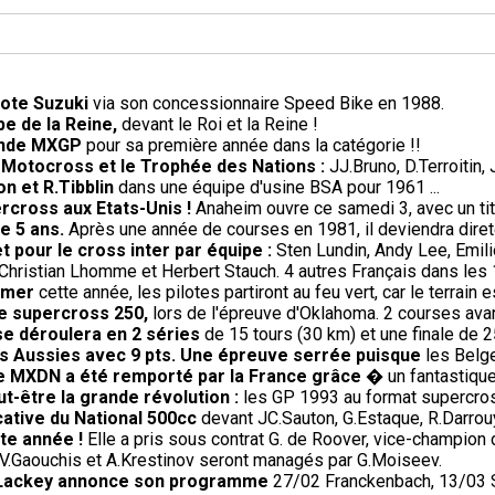
lote Suzuki
via son concessionnaire Speed Bike en 1988.
e de la Reine,
devant le Roi et la Reine !
onde MXGP
pour sa première année dans la catégorie !!
e Motocross et le Trophée des Nations :
JJ.Bruno, D.Terroitin
on et R.Tibblin
dans une équipe d'usine BSA pour 1961 ...
rcross aux Etats-Unis !
Anaheim ouvre ce samedi 3, avec un titr
de 5 ans.
Après une année de courses en 1981, il deviendra direte
et pour le cross inter par équipe :
Sten Lundin, Andy Lee, Emi
Christian Lhomme et Herbert Stauch. 4 autres Français dans les
omer
cette année, les pilotes partiront au feu vert, car le terrai
de supercross 250,
lors de l'épreuve d'Oklahoma. 2 courses avant
se déroulera en 2 séries
de 15 tours (30 km) et une finale de 2
s Aussies avec 9 pts. Une épreuve serrée puisque
les Belge
 le MXDN a été remporté par la France grâce
� un fantastique 
-être la grande révolution :
les GP 1993 au format supercros
cative du National 500cc
devant JC.Sauton, G.Estaque, R.Darrouy
te année !
Elle a pris sous contrat G. de Roover, vice-champion 
V.Gaouchis et A.Krestinov seront managés par G.Moiseev.
0, Lackey annonce son programme
27/02 Franckenbach, 13/03 Si