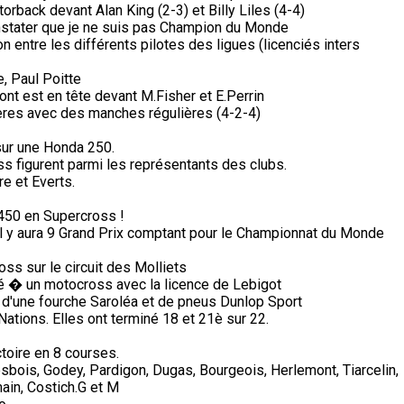
orback devant Alan King (2-3) et Billy Liles (4-4)
stater que je ne suis pas Champion du Monde
on entre les différents pilotes des ligues (licenciés inters
, Paul Poitte
ont est en tête devant M.Fisher et E.Perrin
ères avec des manches régulières (4-2-4)
sur une Honda 250.
s figurent parmi les représentants des clubs.
e et Everts.
450 en Supercross !
il y aura 9 Grand Prix comptant pour le Championnat du Monde
s sur le circuit des Molliets
pé � un motocross avec la licence de Lebigot
 d'une fourche Saroléa et de pneus Dunlop Sport
tions. Elles ont terminé 18 et 21è sur 22.
ctoire en 8 courses.
sbois, Godey, Pardigon, Dugas, Bourgeois, Herlemont, Tiarcelin,
ain, Costich.G et M