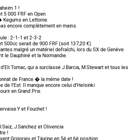
aheim 1 !
et 5 000 FRF en Open
� Kegums en Lettonie.
i pas encore complètement en mains.
ule : 2-1-1 et 2-3-2
 500cc serait de 900 FRF (soit 137,20 €).
antes malgré un matériel defraîchi, lors du SX de Genève
nt le Dauphiné et la Normandie.
 d'Eli Tomac, qui a surclassé J.Barcia, M.Stewart et tous les
nnat de France � la même date !
de l'Est. Il manque encore celui d'Helsinki
ourir en Grand Prix.
ervaise.Y et Fouchet !
Saiz, J.Sanchez et Olivencia
re !
vent Grigoriev et Tijurine en 5è et 6è position