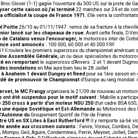
Broc Glover (1-1) gagne l'ouverture du 500 US sur la piste de Gat
lyser cette saison où j'ai terminé
22 manches sur 24 et de con
 officialisé la coupe de France 1971.
Elle verra la confrontati
l Poitte
26/10 au 01/11/1947 : remis de sa fracture à la cheville
nior lancé sur les chapeaux de roue.
Avant cette finale, D.Vim
 de Catalans venus l'encourager,
le motocross inter de Corb
rance sont annoncés :
100 000, 60 000 et 40 000 FRF
 !
Il roulera les premiers supercross du championnat américain 
haine Assemblée Générale,
un ou deux spécialistes du motocros
té en remportant
le supercross d'Anvers : 2 et 1 devant Dugmor
 des inondations
en Mai aura bien lieu le 28 Juillet
re à Anaheim 1 devant Dungey et Reed
pour sa 1ère saison en 
écidé de promouvoir le Championnat
d'Europe au rang mondial. 
Servet, le MC Frangy
organisera le 21/09 de nouveau un motocros
 ont été suspendus pour le motif suivant :
Mabille a partici
e 250 cross à partir d'un moteur NSU 250
d'un cadre BSA 650,
 vu une équipe Soviétique et Est-Allemande
au Motocross des Na
 d'Automne du
Groupement Sportif de l'Ile de France
re US en SX Lites à East Rutherford !!!
Il y remporte sa 6è vi
ette année aux crossmen suivants :
Faivre, Voreux, Combes, De
 Mompo, Geil, Aguire, Condermines, Perrin, Meynet, Jolliet, Darm