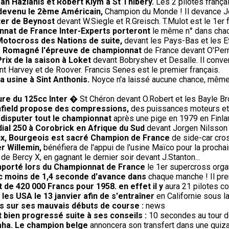
an Hazianis et Robert Klym à St Thibery.
Les 2 pilotes frança
 devenu le 2ème Américain,
Champion du Monde ! Il devance J
ter de Beynost
devant W.Siegle et R.Greisch. T.Mulot est le 1er f
nnat de France Inter-Experts porteront
le même n° dans chac
Motocross des Nations de suite,
devant les Pays-Bas et les E
' à Romagné l'épreuve de championnat
de France devant O'Perri
ix de la saison à Loket
devant Bobryshev et Desalle. Il conver
t Harvey et de Roover. Francis Senes est le premier français.
 usine à Sint Anthonis.
Noyce n'a laissé aucune chance, même a
ure du 125cc Inter
� St Chéron devant O.Robert et les Bayle Br
Enfield propose des compressions,
des puissances moteurs et 
 disputer tout le championnat
après une pige en 1979 en Finla
ial 250 à Corobrick en Afrique du Sud
devant Jorgen Nilsson 
oux, Bourgeois est sacré Champion de France
de side-car cros
r Willemin,
bénéfiera de l'appui de l'usine Maïco pour la procha
 de Bercy X, en gagnant le dernier soir devant J.Stanton...
remporté lors du Championnat de France
le 1er supercross orga
ec moins de 1,4 seconde d'avance dans
chaque manche ! Il pren
t de 420 000 Francs pour 1958. en effet il y
aura 21 pilotes co
les USA le 13 janvier afin de s'entraîner
en Californie sous l
us sur ses mauvais débuts de course :
news
 bien progressé suite à ses conseils :
10 secondes au tour 
aha. Le champion belge
annoncera son transfert dans une quiza