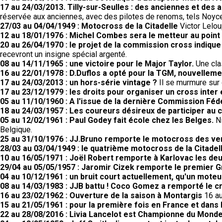
17 au 24/03/2013. Tilly-sur-Seulles : des anciennes et des a
réservée aux anciennes, avec des pilotes de renoms, tels Noyce,
27/03 au 04/04/1949 : Motocross de la Citadelle
Victor Lelou
12 au 18/01/1976 : Michel Combes sera le metteur au poin
20 au 26/04/1970 : le projet de la commission cross indiqu
recevront un insigne spécial argenté.
08 au 14/11/1965 : une victoire pour le Major Taylor.
Une cla
16 au 22/01/1978 : D.Duflos a opté pour la TGM, nouvellem
17 au 24/03/2013 : un hors-série vintage ?
Il se murmure sur c
17 au 23/12/1979 : les droits pour organiser un cross inter
05 au 11/10/1960 : A l'issue de la dernière Commission Fé
18 au 24/03/1957 : Les coureurs désireux de participer au 
05 au 12/02/1961 : Paul Godey fait école chez les Belges.
N
Belgique.
25 au 31/10/1976 : JJ.Bruno remporte le motocross des v
28/03 au 03/04/1949 : le quatrième motocross de la Citadell
10 au 16/05/1971 : Joël Robert remporte à Karlovac les d
29/04 au 05/05/1957 : Jaromir Cizek remporte le premier G
04 au 10/12/1961 : un bruit court actuellement, qu'un moteur
08 au 14/03/1983 : JJB battu ! Coco Gomez a remporté le cr
16 au 23/02/1962 : Ouverture de la saison à Montargis
16 au
15 au 21/05/1961 : pour la première fois en France et dans 
22 au 28/08/2016 : Livia Lancelot est Championne du Monde