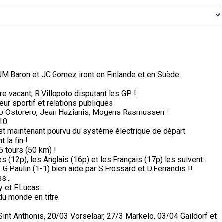
, JM.Baron et JC.Gomez iront en Finlande et en Suède.
e vacant, R.Villopoto disputant les GP !
ur sportif et relations publiques
lio Ostorero, Jean Hazianis, Mogens Rasmussen !
 10
n est maintenant pourvu du système électrique de départ.
 la fin !
5 tours (50 km) !
s (12p), les Anglais (16p) et les Français (17p) les suivent.
G.Paulin (1-1) bien aidé par S.Frossard et D.Ferrandis !!
s...
 et F.Lucas.
du monde en titre.
nt Anthonis, 20/03 Vorselaar, 27/3 Markelo, 03/04 Gaildorf et