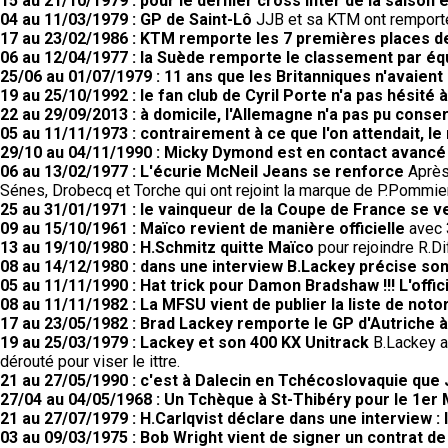
15 au 21/10/1979 : pour le dernier cross inter de la saison 
04 au 11/03/1979 : GP de Saint-Lô
JJB et sa KTM ont remporté 
17 au 23/02/1986 : KTM remporte les 7 premières places 
06 au 12/04/1977 : la Suède remporte le classement par éq
25/06 au 01/07/1979 : 11 ans que les Britanniques n'avaient
19 au 25/10/1992 : le fan club de Cyril Porte n'a pas hésité 
22 au 29/09/2013 : à domicile, l'Allemagne n'a pas pu conser
05 au 11/11/1973 : contrairement à ce que l'on attendait, 
29/10 au 04/11/1990 : Micky Dymond est en contact avancé
06 au 13/02/1977 : L'écurie McNeil Jeans se renforce
Après 
Sénes, Drobecq et Torche qui ont rejoint la marque de P.Pommier
25 au 31/01/1971 : le vainqueur de la Coupe de France se 
09 au 15/10/1961 : Maïco revient de manière officielle
avec 3
13 au 19/10/1980 : H.Schmitz quitte Maïco
pour rejoindre R.
08 au 14/12/1980 : dans une interview B.Lackey précise so
05 au 11/11/1990 : Hat trick pour Damon Bradshaw !!! L'off
08 au 11/11/1982 : La MFSU vient de publier la liste de noto
17 au 23/05/1982 : Brad Lackey remporte le GP d'Autriche à
19 au 25/03/1979 : Lackey et son 400 KX Unitrack
B.Lackey a 
dérouté pour viser le ittre.
21 au 27/05/1990 : c'est à Dalecin en Tchécoslovaquie que
27/04 au 04/05/1968 : Un Tchèque à St-Thibéry pour le 1er 
21 au 27/07/1979 : H.Carlqvist déclare dans une interview : l
03 au 09/03/1975 : Bob Wright vient de signer un contrat d