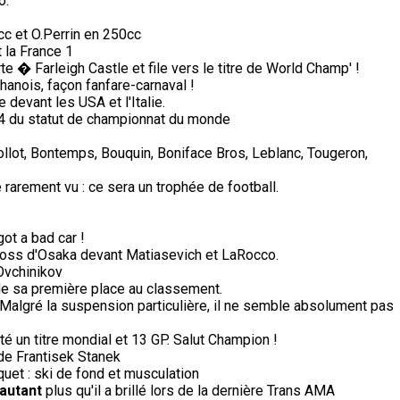
o.
c et O.Perrin en 250cc
 la France 1
 � Farleigh Castle et file vers le titre de World Champ' !
anois, façon fanfare-carnaval !
devant les USA et l'Italie.
74 du statut de championnat du monde
Collot, Bontemps, Bouquin, Boniface Bros, Leblanc, Tougeron,
arement vu : ce sera un trophée de football.
got a bad car !
cross d'Osaka devant Matiasevich et LaRocco.
Ovchinikov
de sa première place au classement.
Malgré la suspension particulière, il ne semble absolument pas
té un titre mondial et 13 GP. Salut Champion !
a de Frantisek Stanek
aquet : ski de fond et musculation
'autant
plus qu'il a brillé lors de la dernière Trans AMA