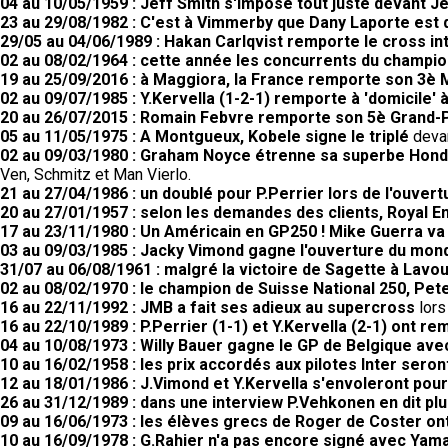
04 au 10/05/1959 : Jeff Smith s'impose tout juste devant Je
23 au 29/08/1982 : C'est à Vimmerby que Dany Laporte est
29/05 au 04/06/1989 : Hakan Carlqvist remporte le cross in
02 au 08/02/1964 : cette année les concurrents du champio
19 au 25/09/2016 : à Maggiora, la France remporte son 3è 
02 au 09/07/1985 : Y.Kervella (1-2-1) remporte à 'domicile
20 au 26/07/2015 : Romain Febvre remporte son 5è Grand-Pr
05 au 11/05/1975 : A Montgueux, Kobele signe le triplé
devan
02 au 09/03/1980 : Graham Noyce étrenne sa superbe Honda
Ven, Schmitz et Man Vierlo.
21 au 27/04/1986 : un doublé pour P.Perrier lors de l'ouvert
20 au 27/01/1957 : selon les demandes des clients, Royal 
17 au 23/11/1980 : Un Américain en GP250 ! Mike Guerra va
03 au 09/03/1985 : Jacky Vimond gagne l'ouverture du mond
31/07 au 06/08/1961 : malgré la victoire de Sagette à Lav
02 au 08/02/1970 : le champion de Suisse National 250, Pete
16 au 22/11/1992 : JMB a fait ses adieux au supercross
lors
16 au 22/10/1989 : P.Perrier (1-1) et Y.Kervella (2-1) ont 
04 au 10/08/1973 : Willy Bauer gagne le GP de Belgique av
10 au 16/02/1958 : les prix accordés aux pilotes Inter seron
12 au 18/01/1986 : J.Vimond et Y.Kervella s'envoleront pour 
26 au 31/12/1989 : dans une interview P.Vehkonen en dit pl
09 au 16/06/1973 : les élèves grecs de Roger de Coster ont
10 au 16/09/1978 : G.Rahier n'a pas encore signé avec Yam