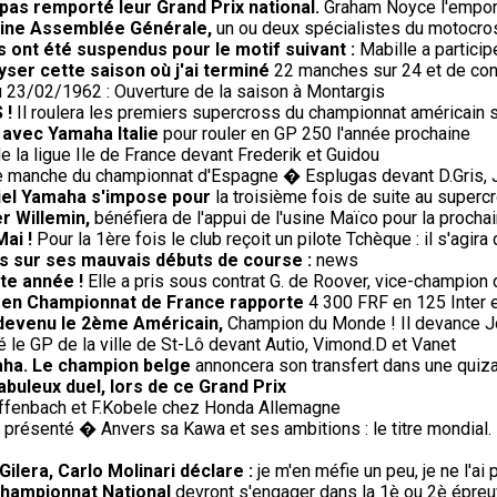
 pas remporté leur Grand Prix national.
Graham Noyce l'emporte
haine Assemblée Générale,
un ou deux spécialistes du motocros
 ont été suspendus pour le motif suivant :
Mabille a partici
lyser cette saison où j'ai terminé
22 manches sur 24 et de con
 23/02/1962 : Ouverture de la saison à Montargis
 !
Il roulera les premiers supercross du championnat américain 
 avec Yamaha Italie
pour rouler en GP 250 l'année prochaine
e la ligue Ile de France devant Frederik et Guidou
 manche du championnat d'Espagne � Esplugas devant D.Gris, J.
iciel Yamaha s'impose pour
la troisième fois de suite au super
r Willemin,
bénéfiera de l'appui de l'usine Maïco pour la procha
Mai !
Pour la 1ère fois le club reçoit un pilote Tchèque : il s'agir
us sur ses mauvais débuts de course :
news
te année !
Elle a pris sous contrat G. de Roover, vice-champion 
) en Championnat de France rapporte
4 300 FRF en 125 Inter 
 devenu le 2ème Américain,
Champion du Monde ! Il devance J
le GP de la ville de St-Lô devant Autio, Vimond.D et Vanet
aha. Le champion belge
annoncera son transfert dans une quiza
fabuleux duel, lors de ce Grand Prix
Diffenbach et F.Kobele chez Honda Allemagne
présenté � Anvers sa Kawa et ses ambitions : le titre mondial. 
ilera, Carlo Molinari déclare :
je m'en méfie un peu, je ne l'a
championnat National
devront s'engager dans la 1è ou 2è épreuv