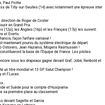
, Paul Poitte
ss de Tilly-sur-Seulles (14) avec notamment une épreuve inter
a direction de Roger de Coster
ourir en Grand Prix.
s (12p), les Anglais (16p) et les Français (17p) les suivent.
e et Everts.
anois, façon fanfare-carnaval !
n est maintenant pourvu du système électrique de départ.
lio Ostorero, Jean Hazianis, Mogens Rasmussen !
constitueront la base de l'Equipe de France. Les pilotes
 encore sous les drapeaux gagne devant Graf, Jobé, Renbold et
té un titre mondial et 13 GP. Salut Champion !
 et F.Lucas.
s...
nde et Suède pour le compte d'Husqvarna
de sa première place au classement.
s devant Sagette et Garcia.