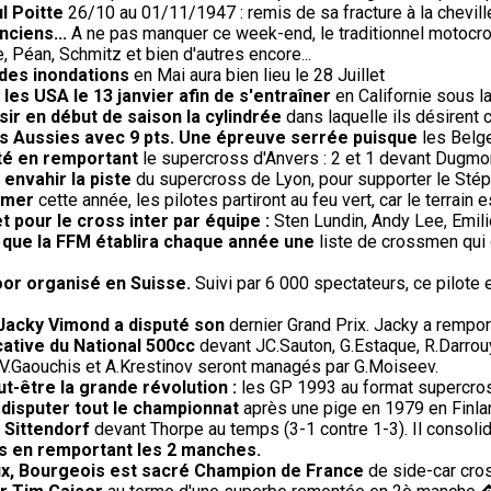
l Poitte
26/10 au 01/11/1947 : remis de sa fracture à la cheville
nciens...
A ne pas manquer ce week-end, le traditionnel motocro
 Péan, Schmitz et bien d'autres encore...
 des inondations
en Mai aura bien lieu le 28 Juillet
les USA le 13 janvier afin de s'entraîner
en Californie sous l
sir en début de saison la cylindrée
dans laquelle ils désirent c
s Aussies avec 9 pts. Une épreuve serrée puisque
les Belge
té en remportant
le supercross d'Anvers : 2 et 1 devant Dugmor
à envahir la piste
du supercross de Lyon, pour supporter le Stéph
omer
cette année, les pilotes partiront au feu vert, car le terrai
et pour le cross inter par équipe :
Sten Lundin, Andy Lee, Emi
e que la FFM établira chaque année une
liste de crossmen qui 
oor organisé en Suisse.
Suivi par 6 000 spectateurs, ce pilote
 Jacky Vimond a disputé son
dernier Grand Prix. Jacky a rempor
cative du National 500cc
devant JC.Sauton, G.Estaque, R.Darrouy
V.Gaouchis et A.Krestinov seront managés par G.Moiseev.
-être la grande révolution :
les GP 1993 au format supercros
 disputer tout le championnat
après une pige en 1979 en Finla
 Sittendorf
devant Thorpe au temps (3-1 contre 1-3). Il consoli
s en remportant les 2 manches.
oux, Bourgeois est sacré Champion de France
de side-car cros