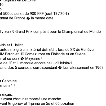
� Kegums en Lettonie.
 10
o.
 500cc serait de 900 FRF (soit 137,20 €).
nnat de France � la même date !
il y aura 9 Grand Prix comptant pour le Championnat du Monde
in et L.Jallat
antes malgré un matériel defraîchi, lors du SX de Genève
, JM.Baron et JC.Gomez iront en Finlande et en Suède.
ter et ce sera � Mayenne !
de l'Est. Il manque encore celui d'Helsinki
une des 5 courses, correspondant � leur classement en 1963.
et Gervaise
aheim 1 !
rançais.
is ayant chacun remporté une manche.
vent Grigoriev et Tijurine en 5è et 6è position