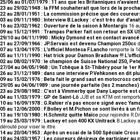
25/06 au 01/07/1979 : 11 ans que les Britanniques n'avaient
23 au 29/02/1948 : la FFM souhaiterait que lors de la proc
22 au 28/01/1951 : La commission précise que des coureurs
03 au 09/11/1980 : Interview B.Lackey : c'est très dur d'ana
16 au 23/02/1962 : Ouverture de la saison à Montargis
16 au
09 au 15/12/1991 : Trampas Parker fait son retour en SX US
29/10 au 04/11/1990 : Micky Dymond est en contact avancé
21 au 27/09/1966 : JP.Servais est devenu Champion 250cc
d
07 au 13/04/1975 : L'officiel Montesa F.Lancho
remporte la 1è
05 au 11/11/1990 : Hat trick pour Damon Bradshaw !!! L'off
02 au 08/02/1970 : le champion de Suisse National 250, Pete
27/04 au 04/05/1968 : Un Tchèque à St-Thibéry pour le 1er 
26 au 31/12/1989 : dans une interview P.Vehkonen en dit pl
09 au 15/02/1976 : Beta fait le grand saut en motocross cet
29/05 au 04/06/1989 : une journée parfaite (les 2 manches
23 au 29/08/1982 : C'est à Vimmerby que Dany Laporte est
04 au 11/03/1979 : GP de Saint-Lô
JJB et sa KTM ont remporté 
10 au 16/09/1978 : G.Rahier n'a pas encore signé avec Yam
05 au 12/06/2000 : F.Bolley et M.Pichon se sont livrés à un 
13 au 19/10/1980 : H.Schmitz quitte Maïco
pour rejoindre R.
19 au 25/03/1979 : Lackey et son 400 KX Unitrack
B.Lackey a 
dérouté pour viser le ittre.
14 au 20/04/1953 : Après un essai de la 500 Spéciale Cross G
18 au 24/03/1957 : Les coureurs désireux de participer au 