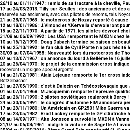
26/10 au 01/11/1947 : remis de sa fracture à la cheville, Pau
17 au 24/03/2013. Tilly-sur-Seulles : des anciennes et des a
réservée aux anciennes, avec des pilotes de renoms, tels Noyce,
21 au 28/07/1963 : le motocross de Nozay reporté à cause
12 au 18/01/1986 : J.Vimond et Y.Kervella s'envoleront pour 
15 au 22/11/1970 : A partir de 1971, les pilotes devront choi
31/08 au 06/09/1992 : Les USA remportent le MXDN chez le
10 au 16/12/1990 : Doug Dubach termine sa saison en beau
19 au 25/10/1992 : le fan club de Cyril Porte n'a pas hésité 
30/03 au 07/04/1958 : Nouveauté lors du motocross de Th
07 au 13/07/1967 : on annonce du lourd à Bellême le 16 juill
20 au 26/04/1970 : le projet de la commission cross indiqu
recevront un insigne spécial argenté.
14 au 21/02/1981 : Alain Lejeune remporte le 1er cross ind
Betzelbacher.
21 au 27/05/1990 : c'est à Dalecin en Tchécoslovaquie que
01 au 07/04/1968 : M.Jacquemin remporte l'épreuve qualifi
20 au 26/11/1990 : 2 pilotes soviétiques rouleront à Bercy !
24 au 30/06/1991 : le congrès d'automne FIM annoncera peut
17 au 23/11/1980 : Un Américain en GP250 ! Mike Guerra va
17 au 23/05/1982 : Brad Lackey remporte le GP d'Autriche à
08 au 14/09/1971 : Ake Jonsson a survolé le MXDN à Vanne
31/07 au 06/08/1961 : malgré la victoire de Sagette à Lav