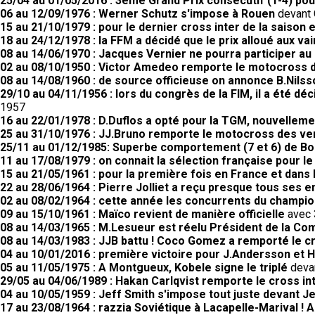
25/04 au 01/05/2016 : 3ème Grand Prix consécutif (1-4) po
06 au 12/09/1976 : Werner Schutz s'impose à Rouen
devant 
15 au 21/10/1979 : pour le dernier cross inter de la saison 
18 au 24/12/1978 : la FFM a décidé que le prix alloué aux
08 au 14/06/1970 : Jacques Vernier ne pourra participer au 
02 au 08/10/1950 : Victor Amedeo remporte le motocross
08 au 14/08/1960 : de source officieuse on annonce B.Nilss
29/10 au 04/11/1956 : lors du congrès de la FIM, il a été d
1957
16 au 22/01/1978 : D.Duflos a opté pour la TGM, nouvellem
25 au 31/10/1976 : JJ.Bruno remporte le motocross des v
25/11 au 01/12/1985: Superbe comportement (7 et 6) de Bo
11 au 17/08/1979 : on connait la sélection française pour l
15 au 21/05/1961 : pour la première fois en France et dans 
22 au 28/06/1964 : Pierre Jolliet a reçu presque tous ses 
02 au 08/02/1964 : cette année les concurrents du champio
09 au 15/10/1961 : Maïco revient de manière officielle
avec 3
08 au 14/03/1965 : M.Lesueur est réelu Président de la C
08 au 14/03/1983 : JJB battu ! Coco Gomez a remporté le cr
04 au 10/01/2016 : première victoire pour J.Andersson et 
05 au 11/05/1975 : A Montgueux, Kobele signe le triplé
devan
29/05 au 04/06/1989 : Hakan Carlqvist remporte le cross in
04 au 10/05/1959 : Jeff Smith s'impose tout juste devant Je
17 au 23/08/1964 : razzia Soviétique à Lacapelle-Marival !