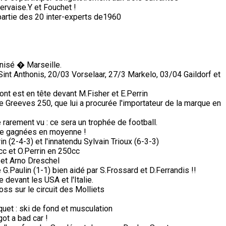
ervaise.Y et Fouchet !
partie des 20 inter-experts de1960
nisé � Marseille.
nt Anthonis, 20/03 Vorselaar, 27/3 Markelo, 03/04 Gaildorf et
ont est en tête devant M.Fisher et E.Perrin
e Greeves 250, que lui a procurée l'importateur de la marque en
arement vu : ce sera un trophée de football.
de gagnées en moyenne !
n (2-4-3) et l'innatendu Sylvain Trioux (6-3-3)
c et O.Perrin en 250cc
et Arno Dreschel
G.Paulin (1-1) bien aidé par S.Frossard et D.Ferrandis !!
devant les USA et l'Italie.
s sur le circuit des Molliets
aquet : ski de fond et musculation
got a bad car !