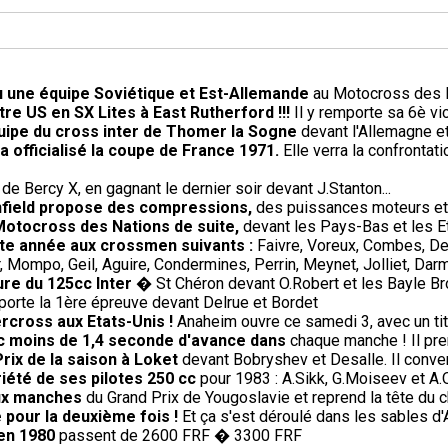
 vu une équipe Soviétique et Est-Allemande
au Motocross des Na
re US en SX Lites à East Rutherford !!!
Il y remporte sa 6è vi
uipe du cross inter de Thomer la Sogne
devant l'Allemagne et
 officialisé la coupe de France 1971.
Elle verra la confrontati
 de Bercy X, en gagnant le dernier soir devant J.Stanton...
Enfield propose des compressions,
des puissances moteurs et 
Motocross des Nations de suite,
devant les Pays-Bas et les E
ette année aux crossmen suivants :
Faivre, Voreux, Combes, De
 Mompo, Geil, Aguire, Condermines, Perrin, Meynet, Jolliet, Darm
ure du 125cc Inter
� St Chéron devant O.Robert et les Bayle Br
rte la 1ère épreuve devant Delrue et Bordet
rcross aux Etats-Unis !
Anaheim ouvre ce samedi 3, avec un titr
ec moins de 1,4 seconde d'avance dans
chaque manche ! Il pren
ix de la saison à Loket
devant Bobryshev et Desalle. Il conver
riété de ses pilotes 250 cc
pour 1983 : A.Sikk, G.Moiseev et A.
eux manches
du Grand Prix de Yougoslavie et reprend la tête du 
 pour la deuxième fois !
Et ça s'est déroulé dans les sables d'
 en 1980
passent de 2600 FRF � 3300 FRF