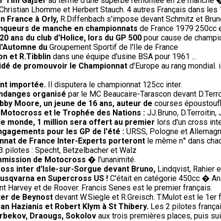
ur Tim Gajser
au terme d'une superbe remontée en 2è manche 
Christian Lhomme et Herbert Stauch. 4 autres Français dans les
en France à Orly,
R.Diffenbach s'impose devant Schmitz et Brun
 vainqueurs de manche en championnats
de France 1979 250cc et
20 ans du club d'Holice, lors du GP 500
pour cause de champio
 d'Automne du
Groupement Sportif de l'Ile de France
on et R.Tibblin
dans une équipe d'usine BSA pour 1961 ...
écidé de promouvoir le Championnat
d'Europe au rang mondial. 
ent importée.
Il disputera le championnat 125cc inter.
endanges organisé
par le MC Beaucaire-Tarascon devant D.Terroit
bby Moore, un jeune de 16 ans, auteur de
courses époustoufl
e Motocross et le Trophée des Nations :
JJ.Bruno, D.Terroitin
le monde, 1 million sera offert au premier
lors d'un cross in
engagements pour les GP de l'été :
URSS, Pologne et Allemagne 
nnat de France Inter-Experts porteront
le même n° dans chac
 pilotes : Specht, Betzelbacher et Walz
ommission de Motocross
� l'unanimité.
oss inter d'Isle-sur-Sorgue devant Bruno,
Lindqvist, Rahier 
Husqvarna en Supercross US !
C'était en catégorie 450cc � An
t Harvey et de Roover. Francis Senes est le premier français.
ter de Beynost
devant W.Siegle et R.Greisch. T.Mulot est le 1er f
an Hazianis et Robert Klym à St Thibery.
Les 2 pilotes frança
 Arbekov, Draougs, Sokolov
aux trois premières places, puis sui