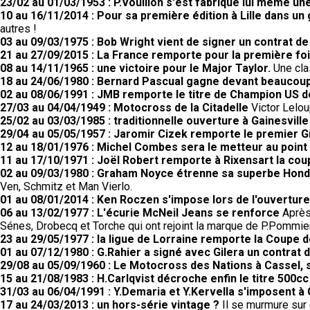
23/02 au 01/03/1953 : P.Vouillon s'est fabriqué lui même un
10 au 16/11/2014 : Pour sa première édition à Lille dans un
autres !
03 au 09/03/1975 : Bob Wright vient de signer un contrat d
21 au 27/09/2015 : La France remporte pour la première fo
08 au 14/11/1965 : une victoire pour le Major Taylor.
Une cla
18 au 24/06/1980 : Bernard Pascual gagne devant beaucoup
02 au 08/06/1991 : JMB remporte le titre de Champion US 
27/03 au 04/04/1949 : Motocross de la Citadelle
Victor Lelou
25/02 au 03/03/1985 : traditionnelle ouverture à Gainesville
29/04 au 05/05/1957 : Jaromir Cizek remporte le premier G
12 au 18/01/1976 : Michel Combes sera le metteur au poin
11 au 17/10/1971 : Joël Robert remporte à Rixensart la coup
02 au 09/03/1980 : Graham Noyce étrenne sa superbe Honda
Ven, Schmitz et Man Vierlo.
01 au 08/01/2014 : Ken Roczen s'impose lors de l'ouvertu
06 au 13/02/1977 : L'écurie McNeil Jeans se renforce
Après 
Sénes, Drobecq et Torche qui ont rejoint la marque de P.Pommier
23 au 29/05/1977 : la ligue de Lorraine remporte la Coupe
01 au 07/12/1980 : G.Rahier a signé avec Gilera un contrat 
29/08 au 05/09/1960 : Le Motocross des Nations à Cassel, 
15 au 21/08/1983 : H.Carlqvist décroche enfin le titre 500cc
31/03 au 06/04/1991 : Y.Demaria et Y.Kervella s'imposent à 
17 au 24/03/2013 : un hors-série vintage ?
Il se murmure sur c