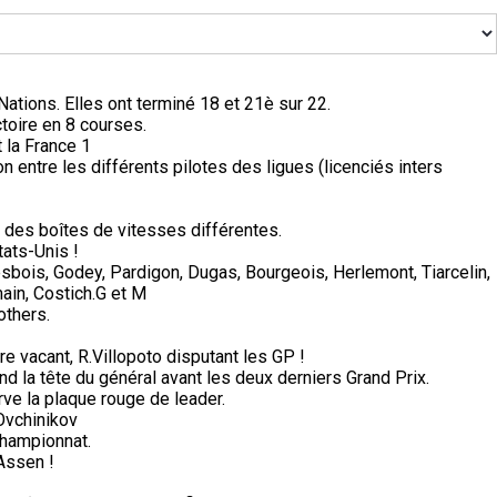
tions. Elles ont terminé 18 et 21è sur 22.
ctoire en 8 courses.
 la France 1
on entre les différents pilotes des ligues (licenciés inters
des boîtes de vitesses différentes.
tats-Unis !
sbois, Godey, Pardigon, Dugas, Bourgeois, Herlemont, Tiarcelin,
ain, Costich.G et M
others.
e vacant, R.Villopoto disputant les GP !
d la tête du général avant les deux derniers Grand Prix.
ve la plaque rouge de leader.
Ovchinikov
championnat.
Assen !