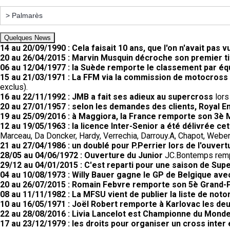
Quelques News
14 au 20/09/1990 : Cela faisait 10 ans, que l'on n'avait pas
20 au 26/04/2015 : Marvin Musquin décroche son premier tit
06 au 12/04/1977 : la Suède remporte le classement par éq
15 au 21/03/1971 : La FFM via la commission de motocross a
exclus).
16 au 22/11/1992 : JMB a fait ses adieux au supercross
lors
20 au 27/01/1957 : selon les demandes des clients, Royal 
19 au 25/09/2016 : à Maggiora, la France remporte son 3è 
12 au 19/05/1963 : la licence Inter-Senior a été délivrée c
Marceau, Da Doncker, Hardy, Verrechia, Darrouy.A, Chapot, Weber,
21 au 27/04/1986 : un doublé pour P.Perrier lors de l'ouvert
28/05 au 04/06/1972 : Ouverture du Junior
JC.Bontemps rempo
29/12 au 04/01/2015 : C'est reparti pour une saison de Supe
04 au 10/08/1973 : Willy Bauer gagne le GP de Belgique av
20 au 26/07/2015 : Romain Febvre remporte son 5è Grand-Pr
08 au 11/11/1982 : La MFSU vient de publier la liste de noto
10 au 16/05/1971 : Joël Robert remporte à Karlovac les d
22 au 28/08/2016 : Livia Lancelot est Championne du Monde
17 au 23/12/1979 : les droits pour organiser un cross inter