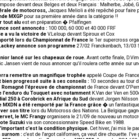
impose devant deux Belges et deux Français : Malherbe, Jobé, G
dérale de motocross,
Jacques Melioli a été repêché pour faire 
onde MXGP
pour sa première année dans la catégorie !!
 tout alu
est en préparation � Pfalfingen
rance sont annoncés :
100 000, 60 000 et 40 000 FRF
e a vu la victoire de
V.Leloup devant Spiroux et Cox
remporté lors du Championnat de France
le 1er supercross orga
0, Lackey annonce son programme
27/02 Franckenbach, 13/03 Si
nior lancé sur les chapeaux de roue.
Avant cette finale, D.Vim
ic Jansen vient de nous annoncer qu'il roulera cette année sur un
verra remettre un magnifique trophée
appelé Coupe de France r
 bien progressé suite à ses conseils :
10 secondes au tour 
' à Romagné l'épreuve de championnat
de France devant O'Perri
de l'enduro du Touquet avec notamment
K.Van der Ven en 500c
ial 250 à Corobrick en Afrique du Sud
devant Jorgen Nilsson 
 le MXDN a été remporté par la France grâce
� un fantastique 
ver son titre
lors du Motocross des Nations. La Belgique gagne 
Servet, le MC Frangy
organisera le 21/09 de nouveau un motocros
lote Suzuki
via son concessionnaire Speed Bike en 1988.
'important c'est la condition physique.
Cet hiver, j'ai mis le p
n surnom :
c'est de l'argot californien, ça veut dire chouette. I've 