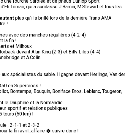
 d'une fourche Saroléa et de pneus Dunlop Sport
 d'Eli Tomac, qui a surclassé J.Barcia, M.Stewart et tous les
'autant
plus qu'il a brillé lors de la dernière Trans AMA
re !
ères avec des manches régulières (4-2-4)
 la fin !
erts et Milhoux
orback devant Alan King (2-3) et Billy Liles (4-4)
nebridge et A.Colin
ux spécialistes du sable. Il gagne devant Herlings, Van der
450 en Supercross !
Collot, Bontemps, Bouquin, Boniface Bros, Leblanc, Tougeron,
nt le Dauphiné et la Normandie.
ur sportif et relations publiques
5 tours (50 km) !
ule : 2-1-1 et 2-3-2
 la fin avril...affaire � suivre donc !