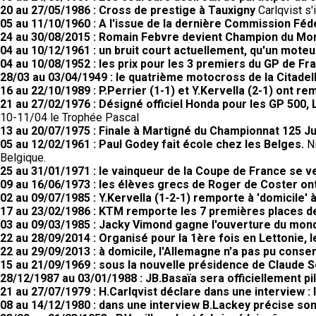
20 au 27/05/1986 : Cross de prestige à Tauxigny
Carlqvist s'
05 au 11/10/1960 : A l'issue de la dernière Commission Fé
24 au 30/08/2015 : Romain Febvre devient Champion du M
04 au 10/12/1961 : un bruit court actuellement, qu'un moteur
04 au 10/08/1952 : les prix pour les 3 premiers du GP de F
28/03 au 03/04/1949 : le quatrième motocross de la Citadell
16 au 22/10/1989 : P.Perrier (1-1) et Y.Kervella (2-1) ont 
21 au 27/02/1976 : Désigné officiel Honda pour les GP 50
10-11/04 le Trophée Pascal
13 au 20/07/1975 : Finale à Martigné du Championnat 125 Ju
05 au 12/02/1961 : Paul Godey fait école chez les Belges.
N
Belgique.
25 au 31/01/1971 : le vainqueur de la Coupe de France se 
09 au 16/06/1973 : les élèves grecs de Roger de Coster ont
02 au 09/07/1985 : Y.Kervella (1-2-1) remporte à 'domicile
17 au 23/02/1986 : KTM remporte les 7 premières places 
03 au 09/03/1985 : Jacky Vimond gagne l'ouverture du mond
22 au 28/09/2014 : Organisé pour la 1ère fois en Lettonie,
22 au 29/09/2013 : à domicile, l'Allemagne n'a pas pu conser
15 au 21/09/1969 : sous la nouvelle présidence de Claude 
28/12/1987 au 03/01/1988 : JB.Basaïa sera officiellement pi
21 au 27/07/1979 : H.Carlqvist déclare dans une interview : l
08 au 14/12/1980 : dans une interview B.Lackey précise so