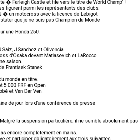
 � Farleigh Castle et file vers le titre de World Champ' !
s figurent parmi les représentants des clubs.
pé � un motocross avec la licence de Lebigot
stater que je ne suis pas Champion du Monde
sur une Honda 250.
Saiz, J.Sanchez et Olivencia
cross d'Osaka devant Matiasevich et LaRocco.
ine saison.
a de Frantisek Stanek
du monde en titre.
et 5 000 FRF en Open
obé et Van Der Ven.
ine de jour lors d'une conférence de presse
Malgré la suspension particulière, il ne semble absolument pas
i pas encore complètement en mains.
e et participer obligatoirement aux trois suivantes