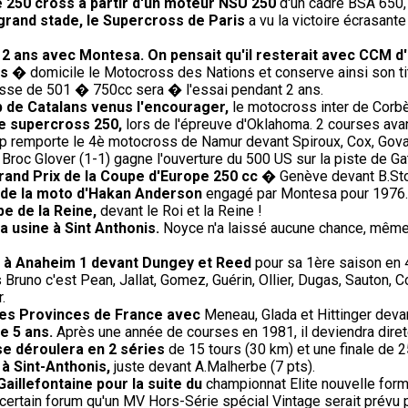
e 250 cross à partir d'un moteur NSU 250
d'un cadre BSA 650,
 grand stade, le Supercross de Paris
a vu la victoire écrasante
e 2 ans avec Montesa. On pensait qu'il resterait avec CCM d
is
� domicile le Motocross des Nations et conserve ainsi son tit
sse de 501 � 750cc sera � l'essai pendant 2 ans.
 de Catalans venus l'encourager,
le motocross inter de Corb
de supercross 250,
lors de l'épreuve d'Oklahoma. 2 courses avant
p remporte le 4è motocross de Namur devant Spiroux, Cox, Gova
Broc Glover (1-1) gagne l'ouverture du 500 US sur la piste de Gat
rand Prix de la Coupe d'Europe 250 cc
� Genève devant B.Sto
t de la moto d'Hakan Anderson
engagé par Montesa pour 1976.
e de la Reine,
devant le Roi et la Reine !
 usine à Sint Anthonis.
Noyce n'a laissé aucune chance, même a
re à Anaheim 1 devant Dungey et Reed
pour sa 1ère saison en 
Bruno c'est Pean, Jallat, Gomez, Guérin, Ollier, Dugas, Sauton, 
.
 des Provinces de France avec
Meneau, Glada et Hittinger deva
de 5 ans.
Après une année de courses en 1981, il deviendra direte
se déroulera en 2 séries
de 15 tours (30 km) et une finale de 2
 à Sint-Anthonis,
juste devant A.Malherbe (7 pts).
Gaillefontaine pour la suite du
championnat Elite nouvelle form
ertain forum qu'un MV Hors-Série spécial Vintage serait prévu pour