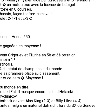
G.Paulin (1-1) bien aidé par S.Frossard et D.Ferrandis !!
pé � un motocross avec la licence de Lebigot
ctoire en 8 courses.
anois, façon fanfare-carnaval !
ule : 2-1-1 et 2-3-2
sur une Honda 250.
de gagnées en moyenne !
vent Grigoriev et Tijurine en 5è et 6è position
aheim 1 !
rançais.
74 du statut de championnat du monde
de sa première place au classement.
ter et ce sera � Mayenne !
du monde en titre.
de l'Est. Il manque encore celui d'Helsinki
Ovchinikov
orback devant Alan King (2-3) et Billy Liles (4-4)
antes malgré un matériel defraîchi, lors du SX de Genève