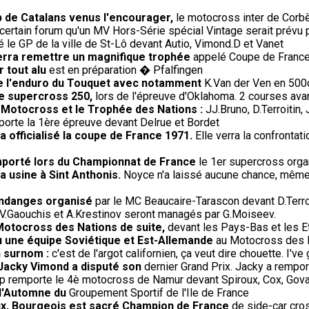
 de Catalans venus l'encourager,
le motocross inter de Corb
ertain forum qu'un MV Hors-Série spécial Vintage serait prévu pour
le GP de la ville de St-Lô devant Autio, Vimond.D et Vanet
verra remettre un magnifique trophée
appelé Coupe de France r
 tout alu
est en préparation � Pfalfingen
de l'enduro du Touquet avec notamment
K.Van der Ven en 500c
de supercross 250,
lors de l'épreuve d'Oklahoma. 2 courses avant
e Motocross et le Trophée des Nations :
JJ.Bruno, D.Terroitin
rte la 1ère épreuve devant Delrue et Bordet
 officialisé la coupe de France 1971.
Elle verra la confrontati
remporté lors du Championnat de France
le 1er supercross orga
 usine à Sint Anthonis.
Noyce n'a laissé aucune chance, même a
endanges organisé
par le MC Beaucaire-Tarascon devant D.Terroit
V.Gaouchis et A.Krestinov seront managés par G.Moiseev.
Motocross des Nations de suite,
devant les Pays-Bas et les E
 vu une équipe Soviétique et Est-Allemande
au Motocross des Na
n surnom :
c'est de l'argot californien, ça veut dire chouette. I've 
 Jacky Vimond a disputé son
dernier Grand Prix. Jacky a rempor
p remporte le 4è motocross de Namur devant Spiroux, Cox, Gova
 d'Automne du
Groupement Sportif de l'Ile de France
oux, Bourgeois est sacré Champion de France
de side-car cros