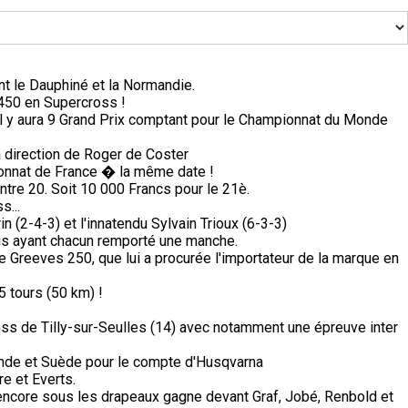
nt le Dauphiné et la Normandie.
450 en Supercross !
il y aura 9 Grand Prix comptant pour le Championnat du Monde
a direction de Roger de Coster
nnat de France � la même date !
ntre 20. Soit 10 000 Francs pour le 21è.
s...
n (2-4-3) et l'innatendu Sylvain Trioux (6-3-3)
is ayant chacun remporté une manche.
e Greeves 250, que lui a procurée l'importateur de la marque en
5 tours (50 km) !
ss de Tilly-sur-Seulles (14) avec notamment une épreuve inter
nde et Suède pour le compte d'Husqvarna
e et Everts.
 encore sous les drapeaux gagne devant Graf, Jobé, Renbold et