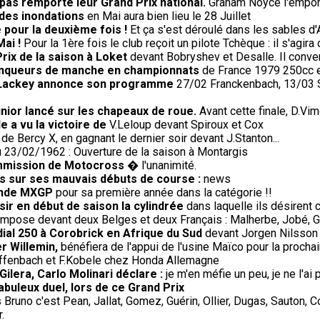
 pas remporté leur Grand Prix national.
Graham Noyce l'emporte
 des inondations
en Mai aura bien lieu le 28 Juillet
 pour la deuxième fois !
Et ça s'est déroulé dans les sables d'
Mai !
Pour la 1ère fois le club reçoit un pilote Tchèque : il s'agir
ix de la saison à Loket
devant Bobryshev et Desalle. Il conver
 vainqueurs de manche en championnats
de France 1979 250cc et
0, Lackey annonce son programme
27/02 Franckenbach, 13/03 Si
nior lancé sur les chapeaux de roue.
Avant cette finale, D.Vim
e a vu la victoire de
V.Leloup devant Spiroux et Cox
 de Bercy X, en gagnant le dernier soir devant J.Stanton...
 23/02/1962 : Ouverture de la saison à Montargis
ommission de Motocross
� l'unanimité.
us sur ses mauvais débuts de course :
news
onde MXGP
pour sa première année dans la catégorie !!
sir en début de saison la cylindrée
dans laquelle ils désirent c
impose devant deux Belges et deux Français : Malherbe, Jobé, G
ial 250 à Corobrick en Afrique du Sud
devant Jorgen Nilsson 
r Willemin,
bénéfiera de l'appui de l'usine Maïco pour la procha
Diffenbach et F.Kobele chez Honda Allemagne
ilera, Carlo Molinari déclare :
je m'en méfie un peu, je ne l'a
fabuleux duel, lors de ce Grand Prix
Bruno c'est Pean, Jallat, Gomez, Guérin, Ollier, Dugas, Sauton, 
.