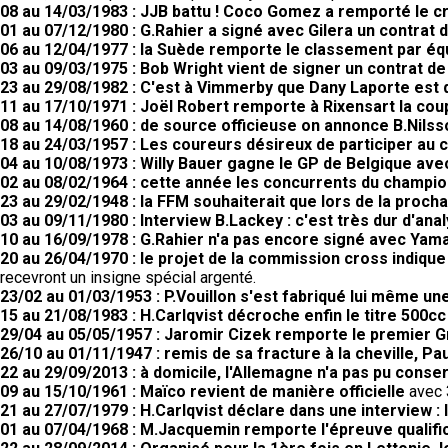
08 au 14/03/1983 : JJB battu ! Coco Gomez a remporté le cr
01 au 07/12/1980 : G.Rahier a signé avec Gilera un contrat 
06 au 12/04/1977 : la Suède remporte le classement par éq
03 au 09/03/1975 : Bob Wright vient de signer un contrat d
23 au 29/08/1982 : C'est à Vimmerby que Dany Laporte est
11 au 17/10/1971 : Joël Robert remporte à Rixensart la coup
08 au 14/08/1960 : de source officieuse on annonce B.Nilss
18 au 24/03/1957 : Les coureurs désireux de participer au 
04 au 10/08/1973 : Willy Bauer gagne le GP de Belgique av
02 au 08/02/1964 : cette année les concurrents du champio
23 au 29/02/1948 : la FFM souhaiterait que lors de la proc
03 au 09/11/1980 : Interview B.Lackey : c'est très dur d'ana
10 au 16/09/1978 : G.Rahier n'a pas encore signé avec Yam
20 au 26/04/1970 : le projet de la commission cross indiqu
recevront un insigne spécial argenté.
23/02 au 01/03/1953 : P.Vouillon s'est fabriqué lui même un
15 au 21/08/1983 : H.Carlqvist décroche enfin le titre 500cc
29/04 au 05/05/1957 : Jaromir Cizek remporte le premier G
26/10 au 01/11/1947 : remis de sa fracture à la cheville, Pau
22 au 29/09/2013 : à domicile, l'Allemagne n'a pas pu conser
09 au 15/10/1961 : Maïco revient de manière officielle
avec 3
21 au 27/07/1979 : H.Carlqvist déclare dans une interview : l
01 au 07/04/1968 : M.Jacquemin remporte l'épreuve qualifi