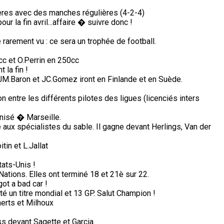
ères avec des manches régulières (4-2-4)
 la fin avril...affaire � suivre donc !
arement vu : ce sera un trophée de football.
c et O.Perrin en 250cc
 la fin !
, JM.Baron et JC.Gomez iront en Finlande et en Suède.
on entre les différents pilotes des ligues (licenciés inters
nisé � Marseille.
ux spécialistes du sable. Il gagne devant Herlings, Van der
in et L.Jallat
tats-Unis !
tions. Elles ont terminé 18 et 21è sur 22.
got a bad car !
té un titre mondial et 13 GP. Salut Champion !
erts et Milhoux
s devant Sagette et Garcia.