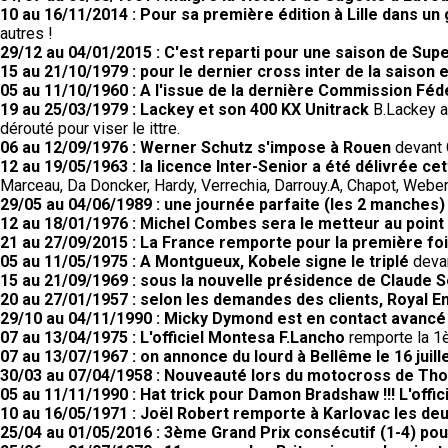
10 au 16/11/2014 : Pour sa première édition à Lille dans un
autres !
29/12 au 04/01/2015 : C'est reparti pour une saison de Supe
15 au 21/10/1979 : pour le dernier cross inter de la saison 
05 au 11/10/1960 : A l'issue de la dernière Commission Fé
19 au 25/03/1979 : Lackey et son 400 KX Unitrack
B.Lackey a 
dérouté pour viser le ittre.
06 au 12/09/1976 : Werner Schutz s'impose à Rouen
devant 
12 au 19/05/1963 : la licence Inter-Senior a été délivrée c
Marceau, Da Doncker, Hardy, Verrechia, Darrouy.A, Chapot, Weber,
29/05 au 04/06/1989 : une journée parfaite (les 2 manches
12 au 18/01/1976 : Michel Combes sera le metteur au poin
21 au 27/09/2015 : La France remporte pour la première fo
05 au 11/05/1975 : A Montgueux, Kobele signe le triplé
devan
15 au 21/09/1969 : sous la nouvelle présidence de Claude 
20 au 27/01/1957 : selon les demandes des clients, Royal 
29/10 au 04/11/1990 : Micky Dymond est en contact avancé
07 au 13/04/1975 : L'officiel Montesa F.Lancho
remporte la 1è
07 au 13/07/1967 : on annonce du lourd à Bellême le 16 juill
30/03 au 07/04/1958 : Nouveauté lors du motocross de Th
05 au 11/11/1990 : Hat trick pour Damon Bradshaw !!! L'off
10 au 16/05/1971 : Joël Robert remporte à Karlovac les d
25/04 au 01/05/2016 : 3ème Grand Prix consécutif (1-4) po