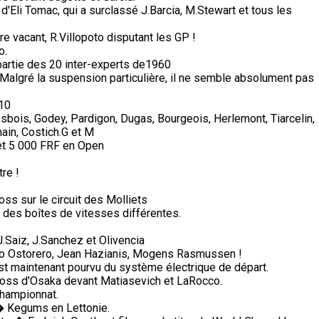
 d'Eli Tomac, qui a surclassé J.Barcia, M.Stewart et tous les
e vacant, R.Villopoto disputant les GP !
o.
partie des 20 inter-experts de1960
Malgré la suspension particulière, il ne semble absolument pas
 10
sbois, Godey, Pardigon, Dugas, Bourgeois, Herlemont, Tiarcelin,
ain, Costich.G et M
et 5 000 FRF en Open
re !
s sur le circuit des Molliets
des boîtes de vitesses différentes.
Saiz, J.Sanchez et Olivencia
lio Ostorero, Jean Hazianis, Mogens Rasmussen !
n est maintenant pourvu du système électrique de départ.
cross d'Osaka devant Matiasevich et LaRocco.
championnat.
� Kegums en Lettonie.