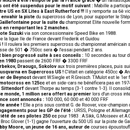
 le MXDN a été remporté par la France grâce
� un fantastique 
 ont été suspendus pour le motif suivant :
Mabille a partici
re US en SX Lites à East Rutherford !!!
Il y remporte sa 6è vi
à envahir la piste
du supercross de Lyon, pour supporter le Stéph
Gaillefontaine pour la suite du
championnat Elite nouvelle form
s en remportant les 2 manches.
lote Suzuki
via son concessionnaire Speed Bike en 1988.
e la ligue Ile de France devant Frederik et Guidou
 !
Il roulera les premiers supercross du championnat américain 
sse de 501 � 750cc sera � l'essai pendant 2 ans.
 bien progressé suite à ses conseils :
10 secondes au tour 
 en 1980
passent de 2600 FRF � 3300 FRF
 Arbekov, Draougs, Sokolov
aux trois premières places, puis sui
Husqvarna en Supercross US !
C'était en catégorie 450cc � An
ter de Beynost
devant W.Siegle et R.Greisch. T.Mulot est le 1er f
le motocross en 125cc
et en side-cars ne bénéficera pas en 19
 Sittendorf
devant Thorpe au temps (3-1 contre 1-3). Il consoli
le monde, 1 million sera offert au premier
lors d'un cross in
rance sont annoncés :
100 000, 60 000 et 40 000 FRF
te année !
Elle a pris sous contrat G. de Roover, vice-champion 
engagements pour les GP de l'été :
URSS, Pologne et Allemagne 
riété de ses pilotes 250 cc
pour 1983 : A.Sikk, G.Moiseev et A.
Broc Glover (1-1) gagne l'ouverture du 500 US sur la piste de Gat
bby Moore, un jeune de 16 ans, auteur de
courses époustoufl