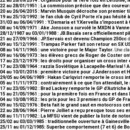
22 au 28/09/2014 : Organisé pour la 1ère fois en Lettonie,
22 au 28/01/1951 : La commission précise que des coureurs
20 au 26/04/2015 : Marvin Musquin décroche son premier tit
19 au 25/10/1992 : le fan club de Cyril Porte n'a pas hésité 
31/03 au 06/04/1991 : Y.Demaria et Y.Kervella s'imposent à 
08 au 14/09/1971 : Ake Jonsson a survolé le MXDN à Vanne
28/12/1987 au 03/01/1988 : JB.Basaïa sera officiellement pi
21 au 27/09/1966 : JP.Servais est devenu Champion 250cc
d
09 au 15/12/1991 : Trampas Parker fait son retour en SX US
08 au 14/11/1965 : une victoire pour le Major Taylor.
Une cla
09 au 16/06/1973 : les élèves grecs de Roger de Coster ont
17 au 23/12/1979 : les droits pour organiser un cross inter
17 au 23/08/1964 : razzia Soviétique à Lacapelle-Marival !
04 au 10/01/2016 : première victoire pour J.Andersson et 
29/05 au 04/06/1989 : Hakan Carlqvist remporte le cross in
05 au 11/11/1973 : contrairement à ce que l'on attendait, 
17 au 23/05/1982 : Brad Lackey remporte le GP d'Autriche à
15 au 21/05/1961 : pour la première fois en France et dans 
04 au 10/08/1952 : les prix pour les 3 premiers du GP de F
09 au 15/02/1976 : Beta fait le grand saut en motocross cet
22 au 28/06/1964 : Pierre Jolliet a reçu presque tous ses 
08 au 11/11/1982 : La MFSU vient de publier la liste de noto
25/02 au 03/03/1985 : traditionnelle ouverture à Gainesville
25/11 au 01/12/1985: Superbe comportement (7 et 6) de Bo