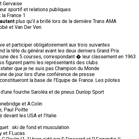
et Gervaise
ur sportif et relations publiques
 la France 1
'autant
plus qu'il a brillé lors de la dernière Trans AMA
obé et Van Der Ven.
e et participer obligatoirement aux trois suivantes
d la tête du général avant les deux derniers Grand Prix.
une des 5 courses, correspondant � leur classement en 1963.
s figurent parmi les représentants des clubs.
stater que je ne suis pas Champion du Monde
ine de jour lors d'une conférence de presse
constitueront la base de l'Equipe de France. Les pilotes
 d'une fourche Saroléa et de pneus Dunlop Sport
nebridge et A.Colin
, Paul Poitte
devant les USA et l'Italie.
aquet : ski de fond et musculation
 et F.Lucas.