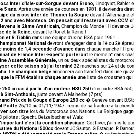
oss inter d'Isle-sur-Sorgue devant Bruno,
Lindqvist, Rahier 
de 5 ans.
Après une année de courses en 1981, il deviendra direte
uipe du cross inter de Thomer la Sogne
devant l'Allemagne et
e 2 ans avec Montesa. On pensait qu'il resterait avec CCM d
 devenu le 2ème Américain,
Champion du Monde ! Il devance J
e de la Reine,
devant le Roi et la Reine !
on et R.Tibblin
dans une équipe d'usine BSA pour 1961 ...
championnat National
devront s'engager dans la 1è ou 2è épreuv
ec moins de 1,4 seconde d'avance dans
chaque manche ! Il pren
nnat de France Inter-Experts porteront
le même n° dans chac
haine Assemblée Générale,
un ou deux spécialistes du motocros
lyser cette saison où j'ai terminé
22 manches sur 24 et de con
aha. Le champion belge
annoncera son transfert dans une quiza
e que la FFM établira chaque année une
liste de crossmen qui 
e 250 cross à partir d'un moteur NSU 250
d'un cadre BSA 650,
 à Sint-Anthonis,
juste devant A.Malherbe (7 pts).
rand Prix de la Coupe d'Europe 250 cc
� Genève devant B.Sto
l Poitte
26/10 au 01/11/1947 : remis de sa fracture à la cheville
ver son titre
lors du Motocross des Nations. La Belgique gagne 
 pilotes : Specht, Betzelbacher et Walz
'important c'est la condition physique.
Cet hiver, j'ai mis le p
cative du National 500cc
devant JC.Sauton, G.Estaque, R.Darrouy