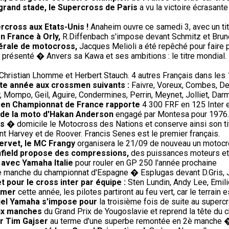
 grand stade, le Supercross de Paris
a vu la victoire écrasante
rcross aux Etats-Unis !
Anaheim ouvre ce samedi 3, avec un titr
en France à Orly,
R.Diffenbach s'impose devant Schmitz et Brun
dérale de motocross,
Jacques Melioli a été repêché pour faire 
présenté � Anvers sa Kawa et ses ambitions : le titre mondial. 
Christian Lhomme et Herbert Stauch. 4 autres Français dans les
ette année aux crossmen suivants :
Faivre, Voreux, Combes, De
 Mompo, Geil, Aguire, Condermines, Perrin, Meynet, Jolliet, Darm
) en Championnat de France rapporte
4 300 FRF en 125 Inter 
t de la moto d'Hakan Anderson
engagé par Montesa pour 1976.
is
� domicile le Motocross des Nations et conserve ainsi son tit
t Harvey et de Roover. Francis Senes est le premier français.
Servet, le MC Frangy
organisera le 21/09 de nouveau un motocros
Enfield propose des compressions,
des puissances moteurs et 
 avec Yamaha Italie
pour rouler en GP 250 l'année prochaine
 manche du championnat d'Espagne � Esplugas devant D.Gris, J.
et pour le cross inter par équipe :
Sten Lundin, Andy Lee, Emi
omer
cette année, les pilotes partiront au feu vert, car le terrai
iciel Yamaha s'impose pour
la troisième fois de suite au super
eux manches
du Grand Prix de Yougoslavie et reprend la tête du 
ur Tim Gajser
au terme d'une superbe remontée en 2è manche 