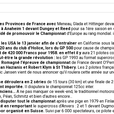
 des Provinces de France avec
Meneau, Glada et Hittinger deva
re à Anaheim 1 devant Dungey et Reed
pour sa 1ère saison en 
écidé de promouvoir le Championnat
d'Europe au rang mondial. 
les USA le 13 janvier afin de s'entraîner
en Californie sous l
20 ans du club d'Holice, lors du GP 500
pour cause de champio
t de 420 000 Francs pour 1958. en effet il y
aura 21 pilotes co
-être la grande révolution :
les GP 1993 au format supercros
' à Romagné l'épreuve de championnat
de France devant O'Perri
an Hazianis et Robert Klym à St Thibery.
Les 2 pilotes frança
ic Jansen vient de nous annoncer qu'il roulera cette année sur un
se déroulera en 2 séries
de 15 tours (30 km) et une finale de 2
ent importée.
Il disputera le championnat 125cc inter.
nciens...
A ne pas manquer ce week-end, le traditionnel motocro
 Péan, Schmitz et bien d'autres encore...
 disputer tout le championnat
après une pige en 1979 en Finla
té en remportant
le supercross d'Anvers : 2 et 1 devant Dugmor
oor organisé en Suisse.
Suivi par 6 000 spectateurs, ce pilote