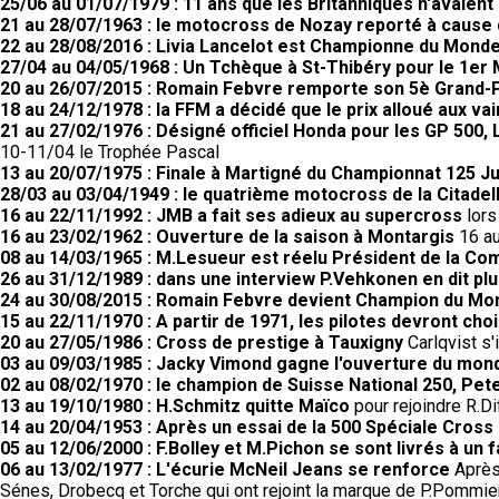
25/06 au 01/07/1979 : 11 ans que les Britanniques n'avaient
21 au 28/07/1963 : le motocross de Nozay reporté à cause
22 au 28/08/2016 : Livia Lancelot est Championne du Monde
27/04 au 04/05/1968 : Un Tchèque à St-Thibéry pour le 1er 
20 au 26/07/2015 : Romain Febvre remporte son 5è Grand-Pr
18 au 24/12/1978 : la FFM a décidé que le prix alloué aux
21 au 27/02/1976 : Désigné officiel Honda pour les GP 50
10-11/04 le Trophée Pascal
13 au 20/07/1975 : Finale à Martigné du Championnat 125 Ju
28/03 au 03/04/1949 : le quatrième motocross de la Citadell
16 au 22/11/1992 : JMB a fait ses adieux au supercross
lors
16 au 23/02/1962 : Ouverture de la saison à Montargis
16 au
08 au 14/03/1965 : M.Lesueur est réelu Président de la C
26 au 31/12/1989 : dans une interview P.Vehkonen en dit pl
24 au 30/08/2015 : Romain Febvre devient Champion du M
15 au 22/11/1970 : A partir de 1971, les pilotes devront choi
20 au 27/05/1986 : Cross de prestige à Tauxigny
Carlqvist s'
03 au 09/03/1985 : Jacky Vimond gagne l'ouverture du mond
02 au 08/02/1970 : le champion de Suisse National 250, Pete
13 au 19/10/1980 : H.Schmitz quitte Maïco
pour rejoindre R.
14 au 20/04/1953 : Après un essai de la 500 Spéciale Cross G
05 au 12/06/2000 : F.Bolley et M.Pichon se sont livrés à un 
06 au 13/02/1977 : L'écurie McNeil Jeans se renforce
Après 
Sénes, Drobecq et Torche qui ont rejoint la marque de P.Pommier