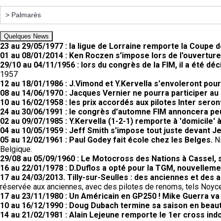
Quelques News
23 au 29/05/1977 : la ligue de Lorraine remporte la Coupe
01 au 08/01/2014 : Ken Roczen s'impose lors de l'ouvertu
29/10 au 04/11/1956 : lors du congrès de la FIM, il a été d
1957
12 au 18/01/1986 : J.Vimond et Y.Kervella s'envoleront pour 
08 au 14/06/1970 : Jacques Vernier ne pourra participer au 
10 au 16/02/1958 : les prix accordés aux pilotes Inter seron
24 au 30/06/1991 : le congrès d'automne FIM annoncera peut
02 au 09/07/1985 : Y.Kervella (1-2-1) remporte à 'domicile
04 au 10/05/1959 : Jeff Smith s'impose tout juste devant Je
05 au 12/02/1961 : Paul Godey fait école chez les Belges.
N
Belgique.
29/08 au 05/09/1960 : Le Motocross des Nations à Cassel, 
16 au 22/01/1978 : D.Duflos a opté pour la TGM, nouvellem
17 au 24/03/2013. Tilly-sur-Seulles : des anciennes et des a
réservée aux anciennes, avec des pilotes de renoms, tels Noyce,
17 au 23/11/1980 : Un Américain en GP250 ! Mike Guerra va
10 au 16/12/1990 : Doug Dubach termine sa saison en beau
14 au 21/02/1981 : Alain Lejeune remporte le 1er cross ind