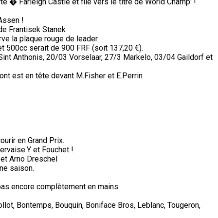
 � Farleigh Castle et file vers le titre de World Champ' !
Assen !
a de Frantisek Stanek
ve la plaque rouge de leader.
 500cc serait de 900 FRF (soit 137,20 €).
nt Anthonis, 20/03 Vorselaar, 27/3 Markelo, 03/04 Gaildorf et
ont est en tête devant M.Fisher et E.Perrin
ourir en Grand Prix.
ervaise.Y et Fouchet !
et Arno Dreschel
ine saison.
i pas encore complètement en mains.
Collot, Bontemps, Bouquin, Boniface Bros, Leblanc, Tougeron,