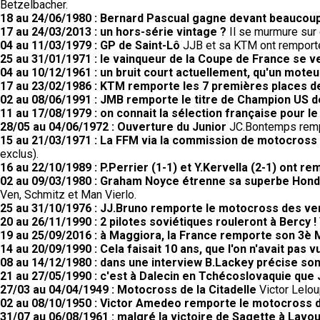
Betzelbacher.
18 au 24/06/1980 : Bernard Pascual gagne devant beaucoup
17 au 24/03/2013 : un hors-série vintage ?
Il se murmure sur c
04 au 11/03/1979 : GP de Saint-Lô
JJB et sa KTM ont remporté 
25 au 31/01/1971 : le vainqueur de la Coupe de France se 
04 au 10/12/1961 : un bruit court actuellement, qu'un moteur
17 au 23/02/1986 : KTM remporte les 7 premières places 
02 au 08/06/1991 : JMB remporte le titre de Champion US 
11 au 17/08/1979 : on connait la sélection française pour l
28/05 au 04/06/1972 : Ouverture du Junior
JC.Bontemps rempo
15 au 21/03/1971 : La FFM via la commission de motocross a
exclus).
16 au 22/10/1989 : P.Perrier (1-1) et Y.Kervella (2-1) ont 
02 au 09/03/1980 : Graham Noyce étrenne sa superbe Honda
Ven, Schmitz et Man Vierlo.
25 au 31/10/1976 : JJ.Bruno remporte le motocross des v
20 au 26/11/1990 : 2 pilotes soviétiques rouleront à Bercy !
19 au 25/09/2016 : à Maggiora, la France remporte son 3è 
14 au 20/09/1990 : Cela faisait 10 ans, que l'on n'avait pas
08 au 14/12/1980 : dans une interview B.Lackey précise so
21 au 27/05/1990 : c'est à Dalecin en Tchécoslovaquie que
27/03 au 04/04/1949 : Motocross de la Citadelle
Victor Lelou
02 au 08/10/1950 : Victor Amedeo remporte le motocross
31/07 au 06/08/1961 : malgré la victoire de Sagette à Lav