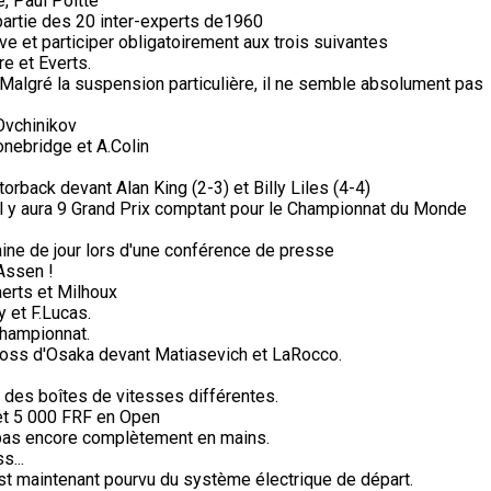
, Paul Poitte
partie des 20 inter-experts de1960
e et participer obligatoirement aux trois suivantes
e et Everts.
Malgré la suspension particulière, il ne semble absolument pas
Ovchinikov
nebridge et A.Colin
orback devant Alan King (2-3) et Billy Liles (4-4)
il y aura 9 Grand Prix comptant pour le Championnat du Monde
ine de jour lors d'une conférence de presse
Assen !
erts et Milhoux
 et F.Lucas.
championnat.
cross d'Osaka devant Matiasevich et LaRocco.
des boîtes de vitesses différentes.
et 5 000 FRF en Open
i pas encore complètement en mains.
s...
n est maintenant pourvu du système électrique de départ.