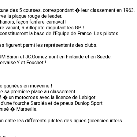
une des 5 courses, correspondant � leur classement en 1963.
ve la plaque rouge de leader.
anois, façon fanfare-carnaval !
e vacant, R.Villopoto disputant les GP !
constitueront la base de l'Equipe de France. Les pilotes
s figurent parmi les représentants des clubs.
, JM.Baron et JC.Gomez iront en Finlande et en Suède.
ervaise.Y et Fouchet !
de gagnées en moyenne !
de sa première place au classement.
pé � un motocross avec la licence de Lebigot
 d'une fourche Saroléa et de pneus Dunlop Sport
nisé � Marseille.
on entre les différents pilotes des ligues (licenciés inters