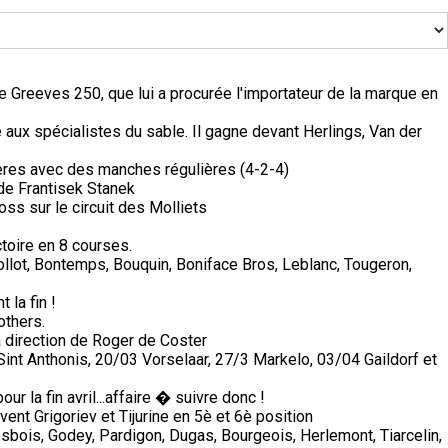
e Greeves 250, que lui a procurée l'importateur de la marque en
ux spécialistes du sable. Il gagne devant Herlings, Van der
ères avec des manches régulières (4-2-4)
a de Frantisek Stanek
s sur le circuit des Molliets
ctoire en 8 courses.
Collot, Bontemps, Bouquin, Boniface Bros, Leblanc, Tougeron,
 la fin !
others.
a direction de Roger de Coster
nt Anthonis, 20/03 Vorselaar, 27/3 Markelo, 03/04 Gaildorf et
 la fin avril...affaire � suivre donc !
vent Grigoriev et Tijurine en 5è et 6è position
sbois, Godey, Pardigon, Dugas, Bourgeois, Herlemont, Tiarcelin,