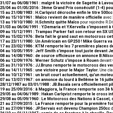
31/07 au 06/08/1961 : malgré la victoire de Sagette à Lav
25/04 au 01/05/2016 : 3ème Grand Prix consécutif (1-4) po
15 au 21/08/1983 : H.Carlqvist décroche enfin le titre 500cc
09 au 15/10/1961 : Maïco revient de manière officielle
avec 3
13 au 19/10/1980 : H.Schmitz quitte Maïco
pour rejoindre R.
31/03 au 06/04/1991 : Y.Demaria et Y.Kervella s'imposent à 
09 au 15/12/1991 : Trampas Parker fait son retour en SX US
09 au 15/02/1976 : Beta fait le grand saut en motocross cet
17 au 23/11/1980 : Un Américain en GP250 ! Mike Guerra va
17 au 23/02/1986 : KTM remporte les 7 premières places 
04 au 10/05/1959 : Jeff Smith s'impose tout juste devant Je
08 au 14/08/1960 : de source officieuse on annonce B.Nilss
06 au 12/09/1976 : Werner Schutz s'impose à Rouen
devant 
25 au 31/10/1976 : JJ.Bruno remporte le motocross des v
08 au 14/11/1965 : une victoire pour le Major Taylor.
Une cla
04 au 10/12/1961 : un bruit court actuellement, qu'un moteur
07 au 13/07/1967 : on annonce du lourd à Bellême le 16 juill
28/12/1987 au 03/01/1988 : JB.Basaïa sera officiellement pi
19 au 25/09/2016 : à Maggiora, la France remporte son 3è 
29/05 au 04/06/1989 : Hakan Carlqvist remporte le cross in
29/08 au 05/09/1960 : Le Motocross des Nations à Cassel, 
21 au 27/09/2015 : La France remporte pour la première fo
21 au 27/09/1966 : JP.Servais est devenu Champion 250cc
d