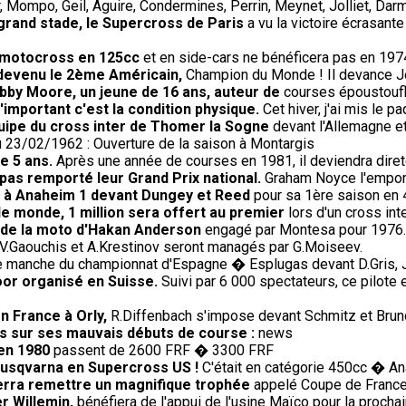
 Mompo, Geil, Aguire, Condermines, Perrin, Meynet, Jolliet, Darm
 grand stade, le Supercross de Paris
a vu la victoire écrasante
le motocross en 125cc
et en side-cars ne bénéficera pas en 19
 devenu le 2ème Américain,
Champion du Monde ! Il devance J
bby Moore, un jeune de 16 ans, auteur de
courses époustoufl
'important c'est la condition physique.
Cet hiver, j'ai mis le p
uipe du cross inter de Thomer la Sogne
devant l'Allemagne et
 23/02/1962 : Ouverture de la saison à Montargis
de 5 ans.
Après une année de courses en 1981, il deviendra direte
 pas remporté leur Grand Prix national.
Graham Noyce l'emporte
re à Anaheim 1 devant Dungey et Reed
pour sa 1ère saison en 
le monde, 1 million sera offert au premier
lors d'un cross in
t de la moto d'Hakan Anderson
engagé par Montesa pour 1976.
V.Gaouchis et A.Krestinov seront managés par G.Moiseev.
 manche du championnat d'Espagne � Esplugas devant D.Gris, J.
oor organisé en Suisse.
Suivi par 6 000 spectateurs, ce pilote
en France à Orly,
R.Diffenbach s'impose devant Schmitz et Brun
us sur ses mauvais débuts de course :
news
 en 1980
passent de 2600 FRF � 3300 FRF
Husqvarna en Supercross US !
C'était en catégorie 450cc � An
verra remettre un magnifique trophée
appelé Coupe de France r
r Willemin,
bénéfiera de l'appui de l'usine Maïco pour la procha