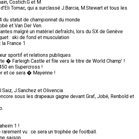
ain, Costich.G et M
 d'Eli Tomac, qui a surclassé J.Barcia, M.Stewart et tous les
74 du statut de championnat du monde
obé et Van Der Ven.
antes malgré un matériel defraîchi, lors du SX de Genève
aquet : ski de fond et musculation
 la France 1
ur sportif et relations publiques
 � Farleigh Castle et file vers le titre de World Champ' !
450 en Supercross !
ter et ce sera � Mayenne !
Saiz, J.Sanchez et Olivencia
 encore sous les drapeaux gagne devant Graf, Jobé, Renbold et
o.
aheim 1 !
arement vu : ce sera un trophée de football.
ine saison.