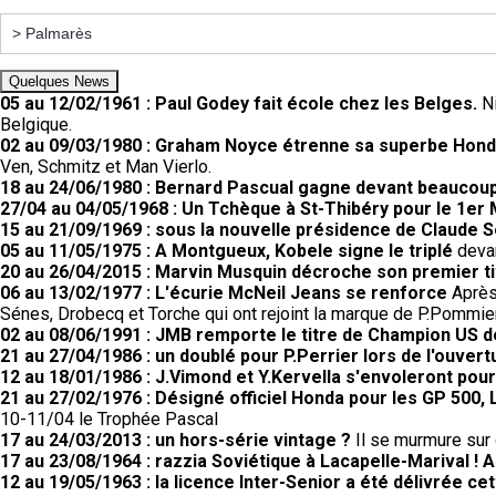
Quelques News
05 au 12/02/1961 : Paul Godey fait école chez les Belges.
N
Belgique.
02 au 09/03/1980 : Graham Noyce étrenne sa superbe Honda
Ven, Schmitz et Man Vierlo.
18 au 24/06/1980 : Bernard Pascual gagne devant beaucoup
27/04 au 04/05/1968 : Un Tchèque à St-Thibéry pour le 1er 
15 au 21/09/1969 : sous la nouvelle présidence de Claude 
05 au 11/05/1975 : A Montgueux, Kobele signe le triplé
devan
20 au 26/04/2015 : Marvin Musquin décroche son premier tit
06 au 13/02/1977 : L'écurie McNeil Jeans se renforce
Après 
Sénes, Drobecq et Torche qui ont rejoint la marque de P.Pommier
02 au 08/06/1991 : JMB remporte le titre de Champion US 
21 au 27/04/1986 : un doublé pour P.Perrier lors de l'ouvert
12 au 18/01/1986 : J.Vimond et Y.Kervella s'envoleront pour 
21 au 27/02/1976 : Désigné officiel Honda pour les GP 50
10-11/04 le Trophée Pascal
17 au 24/03/2013 : un hors-série vintage ?
Il se murmure sur c
17 au 23/08/1964 : razzia Soviétique à Lacapelle-Marival !
12 au 19/05/1963 : la licence Inter-Senior a été délivrée c