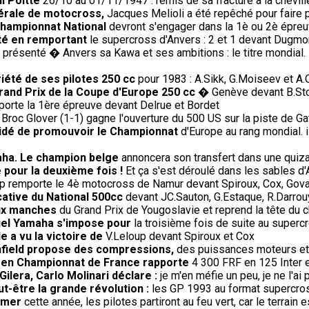
l Poitte
26/10 au 01/11/1947 : remis de sa fracture à la cheville
dérale de motocross,
Jacques Melioli a été repêché pour faire 
championnat National
devront s'engager dans la 1è ou 2è épreuv
té en remportant
le supercross d'Anvers : 2 et 1 devant Dugmor
présenté � Anvers sa Kawa et ses ambitions : le titre mondial. 
riété de ses pilotes 250 cc
pour 1983 : A.Sikk, G.Moiseev et A.
rand Prix de la Coupe d'Europe 250 cc
� Genève devant B.Sto
rte la 1ère épreuve devant Delrue et Bordet
Broc Glover (1-1) gagne l'ouverture du 500 US sur la piste de Gat
écidé de promouvoir le Championnat
d'Europe au rang mondial. 
aha. Le champion belge
annoncera son transfert dans une quiza
 pour la deuxième fois !
Et ça s'est déroulé dans les sables d'
p remporte le 4è motocross de Namur devant Spiroux, Cox, Gova
cative du National 500cc
devant JC.Sauton, G.Estaque, R.Darrouy
eux manches
du Grand Prix de Yougoslavie et reprend la tête du 
iciel Yamaha s'impose pour
la troisième fois de suite au super
e a vu la victoire de
V.Leloup devant Spiroux et Cox
Enfield propose des compressions,
des puissances moteurs et 
) en Championnat de France rapporte
4 300 FRF en 125 Inter 
ilera, Carlo Molinari déclare :
je m'en méfie un peu, je ne l'a
-être la grande révolution :
les GP 1993 au format supercros
omer
cette année, les pilotes partiront au feu vert, car le terrai