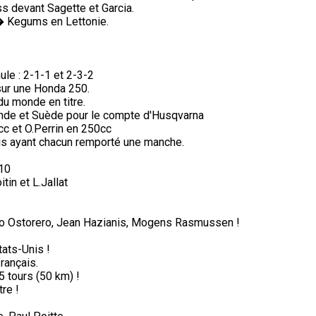
s devant Sagette et Garcia.
� Kegums en Lettonie.
ule : 2-1-1 et 2-3-2
sur une Honda 250.
du monde en titre.
nde et Suède pour le compte d'Husqvarna
c et O.Perrin en 250cc
is ayant chacun remporté une manche.
 10
in et L.Jallat
lio Ostorero, Jean Hazianis, Mogens Rasmussen !
tats-Unis !
rançais.
5 tours (50 km) !
re !