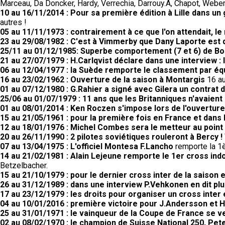
Marceau, Da Doncker, Hardy, Verrechia, Darrouy.A, Chapot, Weber,
10 au 16/11/2014 : Pour sa première édition à Lille dans un
autres !
05 au 11/11/1973 : contrairement à ce que l'on attendait, 
23 au 29/08/1982 : C'est à Vimmerby que Dany Laporte est
25/11 au 01/12/1985: Superbe comportement (7 et 6) de Bo
21 au 27/07/1979 : H.Carlqvist déclare dans une interview : l
06 au 12/04/1977 : la Suède remporte le classement par éq
16 au 23/02/1962 : Ouverture de la saison à Montargis
16 au
01 au 07/12/1980 : G.Rahier a signé avec Gilera un contrat 
25/06 au 01/07/1979 : 11 ans que les Britanniques n'avaient
01 au 08/01/2014 : Ken Roczen s'impose lors de l'ouvertu
15 au 21/05/1961 : pour la première fois en France et dans 
12 au 18/01/1976 : Michel Combes sera le metteur au poin
20 au 26/11/1990 : 2 pilotes soviétiques rouleront à Bercy !
07 au 13/04/1975 : L'officiel Montesa F.Lancho
remporte la 1è
14 au 21/02/1981 : Alain Lejeune remporte le 1er cross ind
Betzelbacher.
15 au 21/10/1979 : pour le dernier cross inter de la saison 
26 au 31/12/1989 : dans une interview P.Vehkonen en dit pl
17 au 23/12/1979 : les droits pour organiser un cross inter
04 au 10/01/2016 : première victoire pour J.Andersson et 
25 au 31/01/1971 : le vainqueur de la Coupe de France se 
02 au 08/02/1970 : le champion de Suisse National 250, Pete