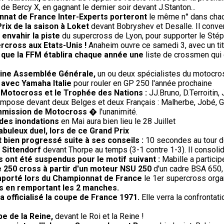
 de Bercy X, en gagnant le dernier soir devant J.Stanton...
nnat de France Inter-Experts porteront
le même n° dans chac
ix de la saison à Loket
devant Bobryshev et Desalle. Il conver
à envahir la piste
du supercross de Lyon, pour supporter le Stéph
rcross aux Etats-Unis !
Anaheim ouvre ce samedi 3, avec un titr
e que la FFM établira chaque année une
liste de crossmen qui 
haine Assemblée Générale,
un ou deux spécialistes du motocros
 avec Yamaha Italie
pour rouler en GP 250 l'année prochaine
e Motocross et le Trophée des Nations :
JJ.Bruno, D.Terroitin
impose devant deux Belges et deux Français : Malherbe, Jobé, G
ommission de Motocross
� l'unanimité.
 des inondations
en Mai aura bien lieu le 28 Juillet
fabuleux duel, lors de ce Grand Prix
 bien progressé suite à ses conseils :
10 secondes au tour 
 Sittendorf
devant Thorpe au temps (3-1 contre 1-3). Il consoli
 ont été suspendus pour le motif suivant :
Mabille a partici
e 250 cross à partir d'un moteur NSU 250
d'un cadre BSA 650,
remporté lors du Championnat de France
le 1er supercross orga
s en remportant les 2 manches.
 officialisé la coupe de France 1971.
Elle verra la confrontati
e de la Reine,
devant le Roi et la Reine !