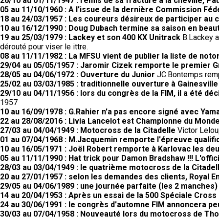
26/10 au 01/11/1947 : remis de sa fracture à la cheville, Pau
05 au 11/10/1960 : A l'issue de la dernière Commission Fé
18 au 24/03/1957 : Les coureurs désireux de participer au 
10 au 16/12/1990 : Doug Dubach termine sa saison en beau
19 au 25/03/1979 : Lackey et son 400 KX Unitrack
B.Lackey a 
dérouté pour viser le ittre.
08 au 11/11/1982 : La MFSU vient de publier la liste de noto
29/04 au 05/05/1957 : Jaromir Cizek remporte le premier G
28/05 au 04/06/1972 : Ouverture du Junior
JC.Bontemps rempo
25/02 au 03/03/1985 : traditionnelle ouverture à Gainesville
29/10 au 04/11/1956 : lors du congrès de la FIM, il a été d
1957
10 au 16/09/1978 : G.Rahier n'a pas encore signé avec Yam
22 au 28/08/2016 : Livia Lancelot est Championne du Monde
27/03 au 04/04/1949 : Motocross de la Citadelle
Victor Lelou
01 au 07/04/1968 : M.Jacquemin remporte l'épreuve qualifi
10 au 16/05/1971 : Joël Robert remporte à Karlovac les d
05 au 11/11/1990 : Hat trick pour Damon Bradshaw !!! L'off
28/03 au 03/04/1949 : le quatrième motocross de la Citadell
20 au 27/01/1957 : selon les demandes des clients, Royal 
29/05 au 04/06/1989 : une journée parfaite (les 2 manches
14 au 20/04/1953 : Après un essai de la 500 Spéciale Cross G
24 au 30/06/1991 : le congrès d'automne FIM annoncera peut
30/03 au 07/04/1958 : Nouveauté lors du motocross de Th