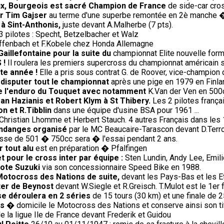
oux, Bourgeois est sacré Champion de France
de side-car cros
ur Tim Gajser
au terme d'une superbe remontée en 2è manche 
 à Sint-Anthonis,
juste devant A.Malherbe (7 pts).
 pilotes : Specht, Betzelbacher et Walz
Diffenbach et F.Kobele chez Honda Allemagne
Gaillefontaine pour la suite du
championnat Elite nouvelle form
 !
Il roulera les premiers supercross du championnat américain 
te année !
Elle a pris sous contrat G. de Roover, vice-champion 
 disputer tout le championnat
après une pige en 1979 en Finla
de l'enduro du Touquet avec notamment
K.Van der Ven en 500c
an Hazianis et Robert Klym à St Thibery.
Les 2 pilotes frança
on et R.Tibblin
dans une équipe d'usine BSA pour 1961 ...
Christian Lhomme et Herbert Stauch. 4 autres Français dans les
endanges organisé
par le MC Beaucaire-Tarascon devant D.Terroit
sse de 501 � 750cc sera � l'essai pendant 2 ans.
 tout alu
est en préparation � Pfalfingen
et pour le cross inter par équipe :
Sten Lundin, Andy Lee, Emi
lote Suzuki
via son concessionnaire Speed Bike en 1988.
Motocross des Nations de suite,
devant les Pays-Bas et les E
ter de Beynost
devant W.Siegle et R.Greisch. T.Mulot est le 1er f
se déroulera en 2 séries
de 15 tours (30 km) et une finale de 2
is
� domicile le Motocross des Nations et conserve ainsi son tit
e la ligue Ile de France devant Frederik et Guidou