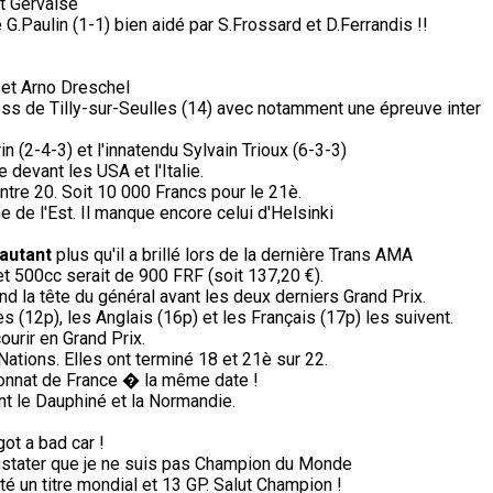
et Gervaise
G.Paulin (1-1) bien aidé par S.Frossard et D.Ferrandis !!
et Arno Dreschel
ss de Tilly-sur-Seulles (14) avec notamment une épreuve inter
n (2-4-3) et l'innatendu Sylvain Trioux (6-3-3)
devant les USA et l'Italie.
ntre 20. Soit 10 000 Francs pour le 21è.
de l'Est. Il manque encore celui d'Helsinki
'autant
plus qu'il a brillé lors de la dernière Trans AMA
 500cc serait de 900 FRF (soit 137,20 €).
d la tête du général avant les deux derniers Grand Prix.
s (12p), les Anglais (16p) et les Français (17p) les suivent.
ourir en Grand Prix.
tions. Elles ont terminé 18 et 21è sur 22.
nnat de France � la même date !
nt le Dauphiné et la Normandie.
got a bad car !
stater que je ne suis pas Champion du Monde
té un titre mondial et 13 GP. Salut Champion !