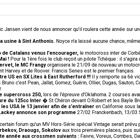
ic Jansen vient de nous annoncer qu'il roulera cette année sur un
 usine à Sint Anthonis.
Noyce n'a laissé aucune chance, même a
 de Catalans venus l'encourager,
le motocross inter de Corb
Mai !
Pour la 1ère fois le club reçoit un pilote Tchèque : il s'agir
Servet, le MC Frangy
organisera le 21/09 de nouveau un motocros
t Harvey et de Roover. Francis Senes est le premier français.
re US en SX Lites à East Rutherford !!!
Il y remporte sa 6è vi
Bruno c'est Pean, Jallat, Gomez, Guérin, Ollier, Dugas, Sauton, 
.
de supercross 250,
lors de l'épreuve d'Oklahoma. 2 courses avant
ure du 125cc Inter
� St Chéron devant O.Robert et les Bayle Br
les USA le 13 janvier afin de s'entraîner
en Californie sous l
0, Lackey annonce son programme
27/02 Franckenbach, 13/03 Si
ertain forum qu'un MV Hors-Série spécial Vintage serait prévu pour
 Arbekov, Draougs, Sokolov
aux trois premières places, puis sui
ette année aux crossmen suivants :
Faivre, Voreux, Combes, De