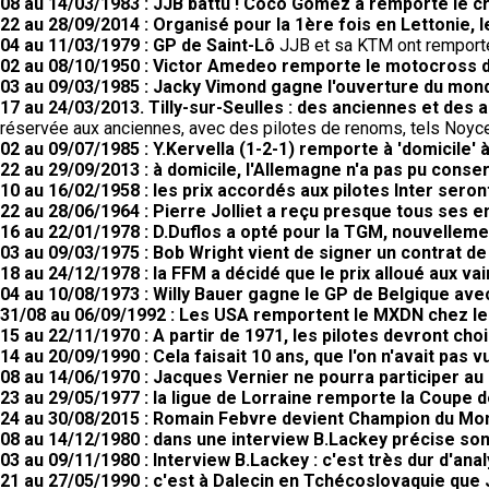
08 au 14/03/1983 : JJB battu ! Coco Gomez a remporté le cr
22 au 28/09/2014 : Organisé pour la 1ère fois en Lettonie,
04 au 11/03/1979 : GP de Saint-Lô
JJB et sa KTM ont remporté 
02 au 08/10/1950 : Victor Amedeo remporte le motocross
03 au 09/03/1985 : Jacky Vimond gagne l'ouverture du mond
17 au 24/03/2013. Tilly-sur-Seulles : des anciennes et des a
réservée aux anciennes, avec des pilotes de renoms, tels Noyce,
02 au 09/07/1985 : Y.Kervella (1-2-1) remporte à 'domicile
22 au 29/09/2013 : à domicile, l'Allemagne n'a pas pu conser
10 au 16/02/1958 : les prix accordés aux pilotes Inter seron
22 au 28/06/1964 : Pierre Jolliet a reçu presque tous ses 
16 au 22/01/1978 : D.Duflos a opté pour la TGM, nouvellem
03 au 09/03/1975 : Bob Wright vient de signer un contrat d
18 au 24/12/1978 : la FFM a décidé que le prix alloué aux
04 au 10/08/1973 : Willy Bauer gagne le GP de Belgique av
31/08 au 06/09/1992 : Les USA remportent le MXDN chez le
15 au 22/11/1970 : A partir de 1971, les pilotes devront choi
14 au 20/09/1990 : Cela faisait 10 ans, que l'on n'avait pas
08 au 14/06/1970 : Jacques Vernier ne pourra participer au 
23 au 29/05/1977 : la ligue de Lorraine remporte la Coupe
24 au 30/08/2015 : Romain Febvre devient Champion du M
08 au 14/12/1980 : dans une interview B.Lackey précise so
03 au 09/11/1980 : Interview B.Lackey : c'est très dur d'ana
21 au 27/05/1990 : c'est à Dalecin en Tchécoslovaquie que