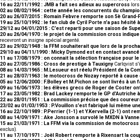
16 au 22/11/1992 : JMB a fait ses adieux au supercross
lors
02 au 08/02/1964 : cette année les concurrents du champio
20 au 26/07/2015 : Romain Febvre remporte son 5è Grand-Pr
19 au 25/10/1992 : le fan club de Cyril Porte n'a pas hésité 
29/12 au 04/01/2015 : C'est reparti pour une saison de Supe
20 au 26/04/1970 : le projet de la commission cross indiqu
recevront un insigne spécial argenté.
23 au 29/02/1948 : la FFM souhaiterait que lors de la proc
29/10 au 04/11/1990 : Micky Dymond est en contact avancé
11 au 17/08/1979 : on connait la sélection française pour l
20 au 27/05/1986 : Cross de prestige à Tauxigny
Carlqvist s'
08 au 14/03/1965 : M.Lesueur est réelu Président de la C
21 au 28/07/1963 : le motocross de Nozay reporté à cause
05 au 12/06/2000 : F.Bolley et M.Pichon se sont livrés à un 
09 au 16/06/1973 : les élèves grecs de Roger de Coster ont
17 au 23/05/1982 : Brad Lackey remporte le GP d'Autriche à
22 au 28/01/1951 : La commission précise que des coureurs
23/02 au 01/03/1953 : P.Vouillon s'est fabriqué lui même un
16 au 22/10/1989 : P.Perrier (1-1) et Y.Kervella (2-1) ont 
08 au 14/09/1971 : Ake Jonsson a survolé le MXDN à Vanne
15 au 21/03/1971 : La FFM via la commission de motocross a
exclus).
11 au 17/10/1971 : Joël Robert remporte à Rixensart la coup