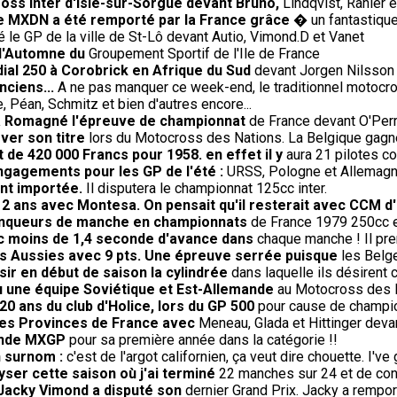
oss inter d'Isle-sur-Sorgue devant Bruno,
Lindqvist, Rahier 
 le MXDN a été remporté par la France grâce
� un fantastique 
le GP de la ville de St-Lô devant Autio, Vimond.D et Vanet
 d'Automne du
Groupement Sportif de l'Ile de France
ial 250 à Corobrick en Afrique du Sud
devant Jorgen Nilsson 
nciens...
A ne pas manquer ce week-end, le traditionnel motocro
 Péan, Schmitz et bien d'autres encore...
' à Romagné l'épreuve de championnat
de France devant O'Perri
ver son titre
lors du Motocross des Nations. La Belgique gagne 
t de 420 000 Francs pour 1958. en effet il y
aura 21 pilotes co
engagements pour les GP de l'été :
URSS, Pologne et Allemagne 
ent importée.
Il disputera le championnat 125cc inter.
e 2 ans avec Montesa. On pensait qu'il resterait avec CCM d
 vainqueurs de manche en championnats
de France 1979 250cc et
ec moins de 1,4 seconde d'avance dans
chaque manche ! Il pren
s Aussies avec 9 pts. Une épreuve serrée puisque
les Belge
sir en début de saison la cylindrée
dans laquelle ils désirent c
 vu une équipe Soviétique et Est-Allemande
au Motocross des Na
20 ans du club d'Holice, lors du GP 500
pour cause de champio
 des Provinces de France avec
Meneau, Glada et Hittinger deva
onde MXGP
pour sa première année dans la catégorie !!
n surnom :
c'est de l'argot californien, ça veut dire chouette. I've 
lyser cette saison où j'ai terminé
22 manches sur 24 et de con
 Jacky Vimond a disputé son
dernier Grand Prix. Jacky a rempor