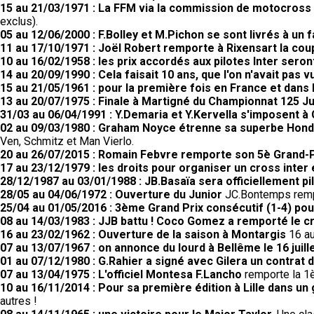
15 au 21/03/1971 : La FFM via la commission de motocross a
exclus).
05 au 12/06/2000 : F.Bolley et M.Pichon se sont livrés à un 
11 au 17/10/1971 : Joël Robert remporte à Rixensart la coup
10 au 16/02/1958 : les prix accordés aux pilotes Inter seron
14 au 20/09/1990 : Cela faisait 10 ans, que l'on n'avait pas
15 au 21/05/1961 : pour la première fois en France et dans 
13 au 20/07/1975 : Finale à Martigné du Championnat 125 Ju
31/03 au 06/04/1991 : Y.Demaria et Y.Kervella s'imposent à 
02 au 09/03/1980 : Graham Noyce étrenne sa superbe Honda
Ven, Schmitz et Man Vierlo.
20 au 26/07/2015 : Romain Febvre remporte son 5è Grand-Pr
17 au 23/12/1979 : les droits pour organiser un cross inter
28/12/1987 au 03/01/1988 : JB.Basaïa sera officiellement pi
28/05 au 04/06/1972 : Ouverture du Junior
JC.Bontemps rempo
25/04 au 01/05/2016 : 3ème Grand Prix consécutif (1-4) po
08 au 14/03/1983 : JJB battu ! Coco Gomez a remporté le cr
16 au 23/02/1962 : Ouverture de la saison à Montargis
16 au
07 au 13/07/1967 : on annonce du lourd à Bellême le 16 juill
01 au 07/12/1980 : G.Rahier a signé avec Gilera un contrat 
07 au 13/04/1975 : L'officiel Montesa F.Lancho
remporte la 1è
10 au 16/11/2014 : Pour sa première édition à Lille dans un
autres !