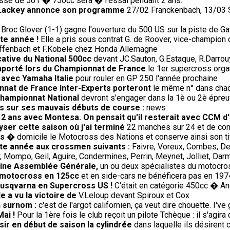
sse de 501 � 750cc sera � l'essai pendant 2 ans.
0, Lackey annonce son programme
27/02 Franckenbach, 13/03 Si
Broc Glover (1-1) gagne l'ouverture du 500 US sur la piste de Gat
te année !
Elle a pris sous contrat G. de Roover, vice-champion 
Diffenbach et F.Kobele chez Honda Allemagne
cative du National 500cc
devant JC.Sauton, G.Estaque, R.Darrouy
remporté lors du Championnat de France
le 1er supercross orga
 avec Yamaha Italie
pour rouler en GP 250 l'année prochaine
nnat de France Inter-Experts porteront
le même n° dans chac
championnat National
devront s'engager dans la 1è ou 2è épreuv
us sur ses mauvais débuts de course :
news
e 2 ans avec Montesa. On pensait qu'il resterait avec CCM d
lyser cette saison où j'ai terminé
22 manches sur 24 et de con
is
� domicile le Motocross des Nations et conserve ainsi son tit
ette année aux crossmen suivants :
Faivre, Voreux, Combes, De
 Mompo, Geil, Aguire, Condermines, Perrin, Meynet, Jolliet, Darm
haine Assemblée Générale,
un ou deux spécialistes du motocros
le motocross en 125cc
et en side-cars ne bénéficera pas en 19
Husqvarna en Supercross US !
C'était en catégorie 450cc � An
e a vu la victoire de
V.Leloup devant Spiroux et Cox
n surnom :
c'est de l'argot californien, ça veut dire chouette. I've 
Mai !
Pour la 1ère fois le club reçoit un pilote Tchèque : il s'agir
sir en début de saison la cylindrée
dans laquelle ils désirent c