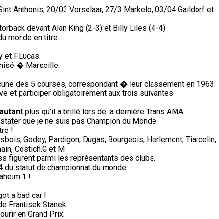
nt Anthonis, 20/03 Vorselaar, 27/3 Markelo, 03/04 Gaildorf et
orback devant Alan King (2-3) et Billy Liles (4-4)
du monde en titre.
 et F.Lucas.
nisé � Marseille.
une des 5 courses, correspondant � leur classement en 1963.
e et participer obligatoirement aux trois suivantes
'autant
plus qu'il a brillé lors de la dernière Trans AMA
stater que je ne suis pas Champion du Monde
re !
sbois, Godey, Pardigon, Dugas, Bourgeois, Herlemont, Tiarcelin,
ain, Costich.G et M
s figurent parmi les représentants des clubs.
74 du statut de championnat du monde
aheim 1 !
got a bad car !
a de Frantisek Stanek
ourir en Grand Prix.