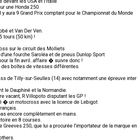
devant les USA et l'Italie.
sur une Honda 250.
il y aura 9 Grand Prix comptant pour le Championnat du Monde
obé et Van Der Ven.
5 tours (50 km) !
s sur le circuit des Molliets
 d'une fourche Saroléa et de pneus Dunlop Sport
 la fin avril...affaire � suivre donc !
des boîtes de vitesses différentes.
ss de Tilly-sur-Seulles (14) avec notamment une épreuve inter
nt le Dauphiné et la Normandie.
e vacant, R.Villopoto disputant les GP !
pé � un motocross avec la licence de Lebigot
rançais.
i pas encore complètement en mains.
ctoire en 8 courses.
e Greeves 250, que lui a procurée l'importateur de la marque en
others.