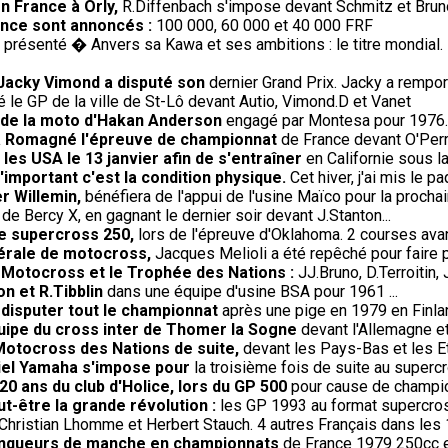
en France à Orly,
R.Diffenbach s'impose devant Schmitz et Brun
rance sont annoncés :
100 000, 60 000 et 40 000 FRF
présenté � Anvers sa Kawa et ses ambitions : le titre mondial. 
 Jacky Vimond a disputé son
dernier Grand Prix. Jacky a rempor
le GP de la ville de St-Lô devant Autio, Vimond.D et Vanet
t de la moto d'Hakan Anderson
engagé par Montesa pour 1976.
' à Romagné l'épreuve de championnat
de France devant O'Perri
les USA le 13 janvier afin de s'entraîner
en Californie sous l
'important c'est la condition physique.
Cet hiver, j'ai mis le p
r Willemin,
bénéfiera de l'appui de l'usine Maïco pour la procha
 de Bercy X, en gagnant le dernier soir devant J.Stanton...
de supercross 250,
lors de l'épreuve d'Oklahoma. 2 courses avant
dérale de motocross,
Jacques Melioli a été repêché pour faire 
e Motocross et le Trophée des Nations :
JJ.Bruno, D.Terroitin
on et R.Tibblin
dans une équipe d'usine BSA pour 1961 ...
 disputer tout le championnat
après une pige en 1979 en Finla
uipe du cross inter de Thomer la Sogne
devant l'Allemagne et
Motocross des Nations de suite,
devant les Pays-Bas et les E
iciel Yamaha s'impose pour
la troisième fois de suite au super
20 ans du club d'Holice, lors du GP 500
pour cause de champio
-être la grande révolution :
les GP 1993 au format supercros
Christian Lhomme et Herbert Stauch. 4 autres Français dans les
 vainqueurs de manche en championnats
de France 1979 250cc et