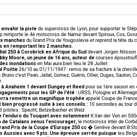
à envahir la piste
du supercross de Lyon, pour supporter le Stéph
p remporte le 4è motocross de Namur devant Spiroux, Cox, Gova
eux manches
du Grand Prix de Yougoslavie et reprend la tête du 
s en remportant les 2 manches.
ial 250 à Corobrick en Afrique du Sud
devant Jorgen Nilsson 
bby Moore, un jeune de 16 ans, auteur de
courses époustoufl
 des inondations
en Mai aura bien lieu le 28 Juillet
l Poitte
26/10 au 01/11/1947 : remis de sa fracture à la cheville
Bruno c'est Pean, Jallat, Gomez, Guérin, Ollier, Dugas, Sauton, 
.
re à Anaheim 1 devant Dungey et Reed
pour sa 1ère saison en 
engagements pour les GP de l'été :
URSS, Pologne et Allemagne 
verra remettre un magnifique trophée
appelé Coupe de France r
 bien progressé suite à ses conseils :
10 secondes au tour 
 pilotes : Specht, Betzelbacher et Walz
de l'enduro du Touquet avec notamment
K.Van der Ven en 500c
 de Catalans venus l'encourager,
le motocross inter de Corb
rand Prix de la Coupe d'Europe 250 cc
� Genève devant B.Sto
s Aussies avec 9 pts. Une épreuve serrée puisque
les Belge