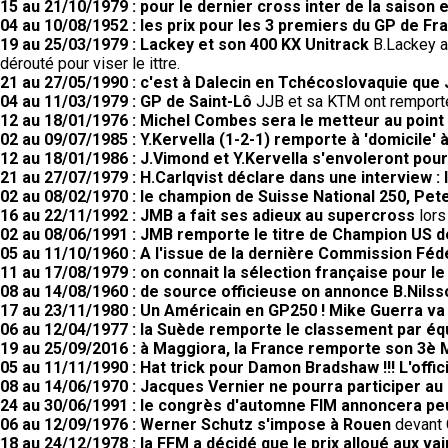
15 au 21/10/1979 : pour le dernier cross inter de la saison 
04 au 10/08/1952 : les prix pour les 3 premiers du GP de F
19 au 25/03/1979 : Lackey et son 400 KX Unitrack
B.Lackey a 
dérouté pour viser le ittre.
21 au 27/05/1990 : c'est à Dalecin en Tchécoslovaquie que
04 au 11/03/1979 : GP de Saint-Lô
JJB et sa KTM ont remporté 
12 au 18/01/1976 : Michel Combes sera le metteur au poin
02 au 09/07/1985 : Y.Kervella (1-2-1) remporte à 'domicile
12 au 18/01/1986 : J.Vimond et Y.Kervella s'envoleront pour 
21 au 27/07/1979 : H.Carlqvist déclare dans une interview : l
02 au 08/02/1970 : le champion de Suisse National 250, Pete
16 au 22/11/1992 : JMB a fait ses adieux au supercross
lors
02 au 08/06/1991 : JMB remporte le titre de Champion US 
05 au 11/10/1960 : A l'issue de la dernière Commission Fé
11 au 17/08/1979 : on connait la sélection française pour l
08 au 14/08/1960 : de source officieuse on annonce B.Nilss
17 au 23/11/1980 : Un Américain en GP250 ! Mike Guerra va
06 au 12/04/1977 : la Suède remporte le classement par éq
19 au 25/09/2016 : à Maggiora, la France remporte son 3è 
05 au 11/11/1990 : Hat trick pour Damon Bradshaw !!! L'off
08 au 14/06/1970 : Jacques Vernier ne pourra participer au 
24 au 30/06/1991 : le congrès d'automne FIM annoncera peut
06 au 12/09/1976 : Werner Schutz s'impose à Rouen
devant 
18 au 24/12/1978 : la FFM a décidé que le prix alloué aux