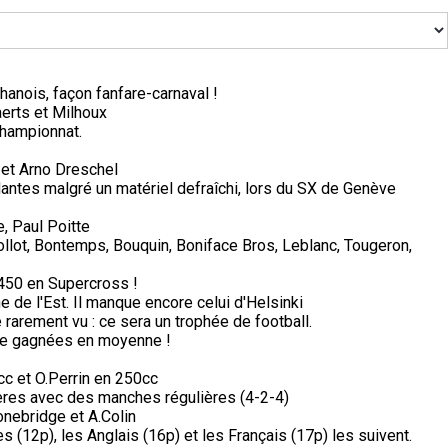
anois, façon fanfare-carnaval !
erts et Milhoux
championnat.
et Arno Dreschel
antes malgré un matériel defraîchi, lors du SX de Genève
, Paul Poitte
Collot, Bontemps, Bouquin, Boniface Bros, Leblanc, Tougeron,
450 en Supercross !
de l'Est. Il manque encore celui d'Helsinki
arement vu : ce sera un trophée de football.
de gagnées en moyenne !
c et O.Perrin en 250cc
ères avec des manches régulières (4-2-4)
nebridge et A.Colin
s (12p), les Anglais (16p) et les Français (17p) les suivent.