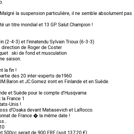
o.
Malgré la suspension particulière, il ne semble absolument pas
té un titre mondial et 13 GP. Salut Champion !
n (2-4-3) et l'innatendu Sylvain Trioux (6-3-3)
a direction de Roger de Coster
aquet : ski de fond et musculation
ine saison.
 la fin !
partie des 20 inter-experts de1960
, JM.Baron et JC.Gomez iront en Finlande et en Suède.
nde et Suède pour le compte d'Husqvarna
 la France 1
tats-Unis !
cross d'Osaka devant Matiasevich et LaRocco.
nnat de France � la même date !
s...
 10
 500cc serait de 900 FRF (soit 137,20 €).