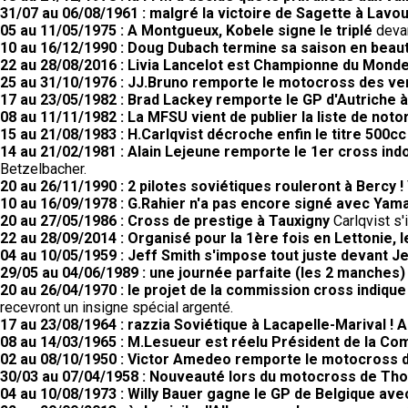
31/07 au 06/08/1961 : malgré la victoire de Sagette à Lav
05 au 11/05/1975 : A Montgueux, Kobele signe le triplé
devan
10 au 16/12/1990 : Doug Dubach termine sa saison en beau
22 au 28/08/2016 : Livia Lancelot est Championne du Monde
25 au 31/10/1976 : JJ.Bruno remporte le motocross des v
17 au 23/05/1982 : Brad Lackey remporte le GP d'Autriche à
08 au 11/11/1982 : La MFSU vient de publier la liste de noto
15 au 21/08/1983 : H.Carlqvist décroche enfin le titre 500cc
14 au 21/02/1981 : Alain Lejeune remporte le 1er cross ind
Betzelbacher.
20 au 26/11/1990 : 2 pilotes soviétiques rouleront à Bercy !
10 au 16/09/1978 : G.Rahier n'a pas encore signé avec Yam
20 au 27/05/1986 : Cross de prestige à Tauxigny
Carlqvist s'
22 au 28/09/2014 : Organisé pour la 1ère fois en Lettonie,
04 au 10/05/1959 : Jeff Smith s'impose tout juste devant Je
29/05 au 04/06/1989 : une journée parfaite (les 2 manches
20 au 26/04/1970 : le projet de la commission cross indiqu
recevront un insigne spécial argenté.
17 au 23/08/1964 : razzia Soviétique à Lacapelle-Marival !
08 au 14/03/1965 : M.Lesueur est réelu Président de la C
02 au 08/10/1950 : Victor Amedeo remporte le motocross
30/03 au 07/04/1958 : Nouveauté lors du motocross de Th
04 au 10/08/1973 : Willy Bauer gagne le GP de Belgique av