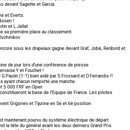
s devant Sagette et Garcia.
e et Everts.
Assen !
in et L.Jallat
de sa première place au classement.
Ovchinikov
 encore sous les drapeaux gagne devant Graf, Jobé, Renbold et
ine de jour lors d'une conférence de presse
ervaise.Y et Fouchet !
G.Paulin (1-1) bien aidé par S.Frossard et D.Ferrandis !!
is ayant chacun remporté une manche.
et 5 000 FRF en Open
constitueront la base de l'Equipe de France. Les pilotes
vent Grigoriev et Tijurine en 5è et 6è position
n est maintenant pourvu du système électrique de départ.
d la tête du général avant les deux derniers Grand Prix.