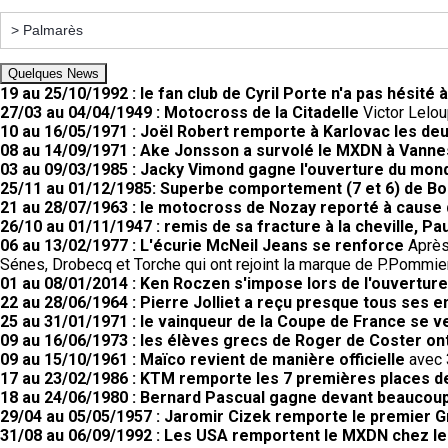
Quelques News
19 au 25/10/1992 : le fan club de Cyril Porte n'a pas hésité 
27/03 au 04/04/1949 : Motocross de la Citadelle
Victor Lelou
10 au 16/05/1971 : Joël Robert remporte à Karlovac les d
08 au 14/09/1971 : Ake Jonsson a survolé le MXDN à Vanne
03 au 09/03/1985 : Jacky Vimond gagne l'ouverture du mond
25/11 au 01/12/1985: Superbe comportement (7 et 6) de Bo
21 au 28/07/1963 : le motocross de Nozay reporté à cause
26/10 au 01/11/1947 : remis de sa fracture à la cheville, Pau
06 au 13/02/1977 : L'écurie McNeil Jeans se renforce
Après 
Sénes, Drobecq et Torche qui ont rejoint la marque de P.Pommier
01 au 08/01/2014 : Ken Roczen s'impose lors de l'ouvertu
22 au 28/06/1964 : Pierre Jolliet a reçu presque tous ses 
25 au 31/01/1971 : le vainqueur de la Coupe de France se 
09 au 16/06/1973 : les élèves grecs de Roger de Coster ont
09 au 15/10/1961 : Maïco revient de manière officielle
avec 3
17 au 23/02/1986 : KTM remporte les 7 premières places 
18 au 24/06/1980 : Bernard Pascual gagne devant beaucoup
29/04 au 05/05/1957 : Jaromir Cizek remporte le premier G
31/08 au 06/09/1992 : Les USA remportent le MXDN chez le