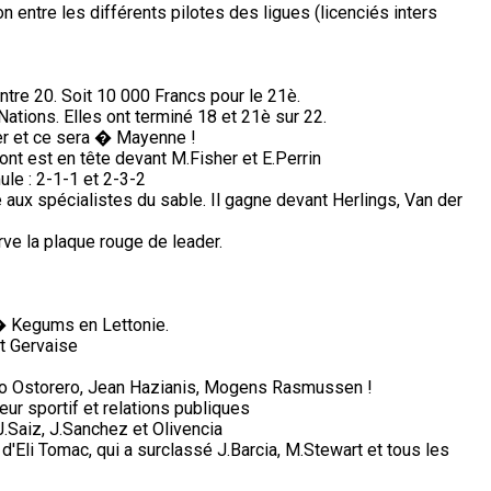
on entre les différents pilotes des ligues (licenciés inters
ntre 20. Soit 10 000 Francs pour le 21è.
tions. Elles ont terminé 18 et 21è sur 22.
ter et ce sera � Mayenne !
ont est en tête devant M.Fisher et E.Perrin
ule : 2-1-1 et 2-3-2
ux spécialistes du sable. Il gagne devant Herlings, Van der
ve la plaque rouge de leader.
� Kegums en Lettonie.
et Gervaise
lio Ostorero, Jean Hazianis, Mogens Rasmussen !
ur sportif et relations publiques
Saiz, J.Sanchez et Olivencia
 d'Eli Tomac, qui a surclassé J.Barcia, M.Stewart et tous les