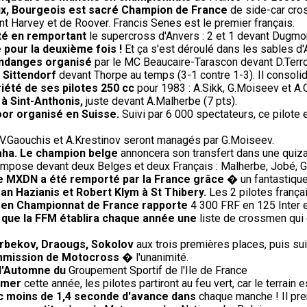
oux, Bourgeois est sacré Champion de France
de side-car cros
t Harvey et de Roover. Francis Senes est le premier français.
té en remportant
le supercross d'Anvers : 2 et 1 devant Dugmor
 pour la deuxième fois !
Et ça s'est déroulé dans les sables d'
endanges organisé
par le MC Beaucaire-Tarascon devant D.Terroit
 Sittendorf
devant Thorpe au temps (3-1 contre 1-3). Il consoli
riété de ses pilotes 250 cc
pour 1983 : A.Sikk, G.Moiseev et A.
 à Sint-Anthonis,
juste devant A.Malherbe (7 pts).
oor organisé en Suisse.
Suivi par 6 000 spectateurs, ce pilote
V.Gaouchis et A.Krestinov seront managés par G.Moiseev.
aha. Le champion belge
annoncera son transfert dans une quiza
impose devant deux Belges et deux Français : Malherbe, Jobé, G
 le MXDN a été remporté par la France grâce
� un fantastique 
an Hazianis et Robert Klym à St Thibery.
Les 2 pilotes frança
) en Championnat de France rapporte
4 300 FRF en 125 Inter 
e que la FFM établira chaque année une
liste de crossmen qui 
 Arbekov, Draougs, Sokolov
aux trois premières places, puis sui
ommission de Motocross
� l'unanimité.
 d'Automne du
Groupement Sportif de l'Ile de France
omer
cette année, les pilotes partiront au feu vert, car le terrai
ec moins de 1,4 seconde d'avance dans
chaque manche ! Il pren