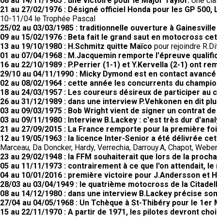
08 au 14/11/1965 : une victoire pour le Major Taylor.
Une cla
21 au 27/02/1976 : Désigné officiel Honda pour les GP 50
10-11/04 le Trophée Pascal
25/02 au 03/03/1985 : traditionnelle ouverture à Gainesville
09 au 15/02/1976 : Beta fait le grand saut en motocross cet
13 au 19/10/1980 : H.Schmitz quitte Maïco
pour rejoindre R.
01 au 07/04/1968 : M.Jacquemin remporte l'épreuve qualifi
16 au 22/10/1989 : P.Perrier (1-1) et Y.Kervella (2-1) ont 
29/10 au 04/11/1990 : Micky Dymond est en contact avancé
02 au 08/02/1964 : cette année les concurrents du champio
18 au 24/03/1957 : Les coureurs désireux de participer au 
26 au 31/12/1989 : dans une interview P.Vehkonen en dit pl
03 au 09/03/1975 : Bob Wright vient de signer un contrat d
03 au 09/11/1980 : Interview B.Lackey : c'est très dur d'ana
21 au 27/09/2015 : La France remporte pour la première fo
12 au 19/05/1963 : la licence Inter-Senior a été délivrée c
Marceau, Da Doncker, Hardy, Verrechia, Darrouy.A, Chapot, Weber,
23 au 29/02/1948 : la FFM souhaiterait que lors de la proc
05 au 11/11/1973 : contrairement à ce que l'on attendait, 
04 au 10/01/2016 : première victoire pour J.Andersson et 
28/03 au 03/04/1949 : le quatrième motocross de la Citadell
08 au 14/12/1980 : dans une interview B.Lackey précise so
27/04 au 04/05/1968 : Un Tchèque à St-Thibéry pour le 1er 
15 au 22/11/1970 : A partir de 1971, les pilotes devront choi