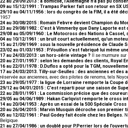
22 au 29/09/2013 : à domicile, l'Allemagne n'a pas pu conser
09 au 15/12/1991 : Trampas Parker fait son retour en SX US
29/10 au 04/11/1956 : lors du congrès de la FIM, il a été d
1957
24 au 30/08/2015 : Romain Febvre devient Champion du M
23 au 29/08/1982 : C'est à Vimmerby que Dany Laporte est
29/08 au 05/09/1960 : Le Motocross des Nations à Cassel, 
04 au 10/12/1961 : un bruit court actuellement, qu'un moteur
15 au 21/09/1969 : sous la nouvelle présidence de Claude 
23/02 au 01/03/1953 : P.Vouillon s'est fabriqué lui même un
17 au 24/03/2013 : un hors-série vintage ?
Il se murmure sur c
20 au 27/01/1957 : selon les demandes des clients, Royal 
16 au 22/01/1978 : D.Duflos a opté pour la TGM, nouvellem
17 au 24/03/2013. Tilly-sur-Seulles : des anciennes et des a
réservée aux anciennes, avec des pilotes de renoms, tels Noyce,
23 au 29/05/1977 : la ligue de Lorraine remporte la Coupe
29/12 au 04/01/2015 : C'est reparti pour une saison de Supe
22 au 28/01/1951 : La commission précise que des coureurs
29/05 au 04/06/1989 : Hakan Carlqvist remporte le cross in
14 au 20/04/1953 : Après un essai de la 500 Spéciale Cross G
20 au 26/04/2015 : Marvin Musquin décroche son premier tit
05 au 12/02/1961 : Paul Godey fait école chez les Belges.
N
Belgique.
21 au 27/04/1986 : un doublé pour P.Perrier lors de l'ouvert