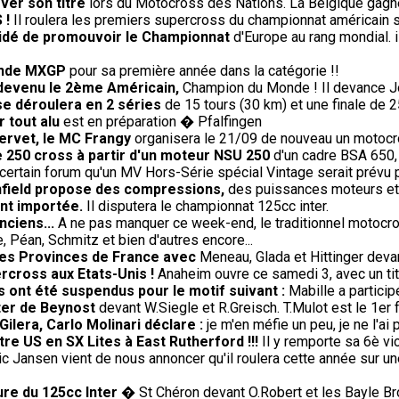
ver son titre
lors du Motocross des Nations. La Belgique gagne 
 !
Il roulera les premiers supercross du championnat américain 
écidé de promouvoir le Championnat
d'Europe au rang mondial. 
onde MXGP
pour sa première année dans la catégorie !!
 devenu le 2ème Américain,
Champion du Monde ! Il devance J
se déroulera en 2 séries
de 15 tours (30 km) et une finale de 2
 tout alu
est en préparation � Pfalfingen
Servet, le MC Frangy
organisera le 21/09 de nouveau un motocros
e 250 cross à partir d'un moteur NSU 250
d'un cadre BSA 650,
ertain forum qu'un MV Hors-Série spécial Vintage serait prévu pour
Enfield propose des compressions,
des puissances moteurs et 
ent importée.
Il disputera le championnat 125cc inter.
nciens...
A ne pas manquer ce week-end, le traditionnel motocro
 Péan, Schmitz et bien d'autres encore...
 des Provinces de France avec
Meneau, Glada et Hittinger deva
rcross aux Etats-Unis !
Anaheim ouvre ce samedi 3, avec un titr
 ont été suspendus pour le motif suivant :
Mabille a partici
ter de Beynost
devant W.Siegle et R.Greisch. T.Mulot est le 1er f
ilera, Carlo Molinari déclare :
je m'en méfie un peu, je ne l'a
re US en SX Lites à East Rutherford !!!
Il y remporte sa 6è vi
ic Jansen vient de nous annoncer qu'il roulera cette année sur un
ure du 125cc Inter
� St Chéron devant O.Robert et les Bayle Br