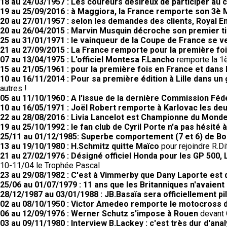
18 au 24/03/1957 : Les coureurs désireux de participer au 
19 au 25/09/2016 : à Maggiora, la France remporte son 3è 
20 au 27/01/1957 : selon les demandes des clients, Royal 
20 au 26/04/2015 : Marvin Musquin décroche son premier tit
25 au 31/01/1971 : le vainqueur de la Coupe de France se 
21 au 27/09/2015 : La France remporte pour la première fo
07 au 13/04/1975 : L'officiel Montesa F.Lancho
remporte la 1è
15 au 21/05/1961 : pour la première fois en France et dans 
10 au 16/11/2014 : Pour sa première édition à Lille dans un
autres !
05 au 11/10/1960 : A l'issue de la dernière Commission Fé
10 au 16/05/1971 : Joël Robert remporte à Karlovac les d
22 au 28/08/2016 : Livia Lancelot est Championne du Monde
19 au 25/10/1992 : le fan club de Cyril Porte n'a pas hésité 
25/11 au 01/12/1985: Superbe comportement (7 et 6) de Bo
13 au 19/10/1980 : H.Schmitz quitte Maïco
pour rejoindre R.
21 au 27/02/1976 : Désigné officiel Honda pour les GP 50
10-11/04 le Trophée Pascal
23 au 29/08/1982 : C'est à Vimmerby que Dany Laporte est
25/06 au 01/07/1979 : 11 ans que les Britanniques n'avaient
28/12/1987 au 03/01/1988 : JB.Basaïa sera officiellement pi
02 au 08/10/1950 : Victor Amedeo remporte le motocross
06 au 12/09/1976 : Werner Schutz s'impose à Rouen
devant 
03 au 09/11/1980 : Interview B.Lackey : c'est très dur d'ana