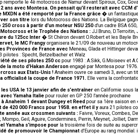
p remporte le 4è motocross de Namur devant Spiroux, Cox, Gova
e 2 ans avec Montesa. On pensait qu'il resterait avec CCM d
 le MXDN a été remporté par la France grâce
� un fantastique 
ver son titre
lors du Motocross des Nations. La Belgique gagne 
e 250 cross à partir d'un moteur NSU 250
d'un cadre BSA 650,
e Motocross et le Trophée des Nations :
JJ.Bruno, D.Terroitin
ure du 125cc Inter
� St Chéron devant O.Robert et les Bayle Br
Servet, le MC Frangy
organisera le 21/09 de nouveau un motocros
 des Provinces de France avec
Meneau, Glada et Hittinger deva
 pilotes : Specht, Betzelbacher et Walz
riété de ses pilotes 250 cc
pour 1983 : A.Sikk, G.Moiseev et A.
t de la moto d'Hakan Anderson
engagé par Montesa pour 1976.
rcross aux Etats-Unis !
Anaheim ouvre ce samedi 3, avec un titr
 officialisé la coupe de France 1971.
Elle verra la confrontati
les USA le 13 janvier afin de s'entraîner
en Californie sous l
 avec Yamaha Italie
pour rouler en GP 250 l'année prochaine
re à Anaheim 1 devant Dungey et Reed
pour sa 1ère saison en 
t de 420 000 Francs pour 1958. en effet il y
aura 21 pilotes co
ette année aux crossmen suivants :
Faivre, Voreux, Combes, De
 Mompo, Geil, Aguire, Condermines, Perrin, Meynet, Jolliet, Darm
iciel Yamaha s'impose pour
la troisième fois de suite au super
écidé de promouvoir le Championnat
d'Europe au rang mondial. 