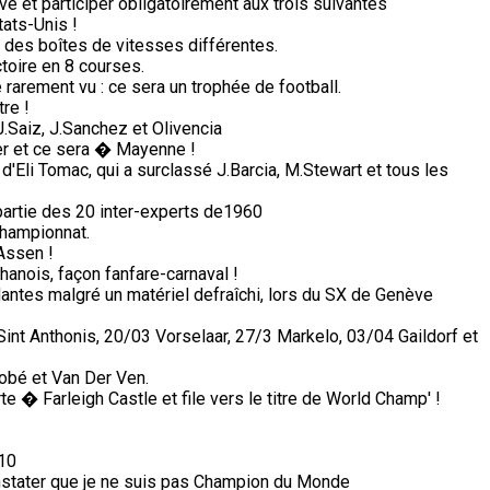
e et participer obligatoirement aux trois suivantes
tats-Unis !
des boîtes de vitesses différentes.
ctoire en 8 courses.
arement vu : ce sera un trophée de football.
re !
Saiz, J.Sanchez et Olivencia
ter et ce sera � Mayenne !
 d'Eli Tomac, qui a surclassé J.Barcia, M.Stewart et tous les
partie des 20 inter-experts de1960
championnat.
Assen !
anois, façon fanfare-carnaval !
antes malgré un matériel defraîchi, lors du SX de Genève
nt Anthonis, 20/03 Vorselaar, 27/3 Markelo, 03/04 Gaildorf et
obé et Van Der Ven.
 � Farleigh Castle et file vers le titre de World Champ' !
 10
stater que je ne suis pas Champion du Monde