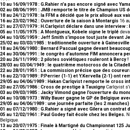
10 au 16/09/1978 : G.Rahier n'a pas encore signé avec Yam
02 au 08/06/1991 : JMB remporte le titre de Champion US 
18 au 24/12/1978 : la FFM a décidé que le prix alloué aux
16 au 23/02/1962 : Ouverture de la saison à Montargis
16 au
21 au 27/07/1979 : H.Carlqvist déclare dans une interview : l
05 au 11/05/1975 : A Montgueux, Kobele signe le triplé
devan
04 au 10/05/1959 : Jeff Smith s'impose tout juste devant Je
25/02 au 03/03/1985 : traditionnelle ouverture à Gainesville
18 au 24/06/1980 : Bernard Pascual gagne devant beaucoup
24 au 30/06/1991 : le congrès d'automne FIM annoncera peut
20 au 26/11/1990 : 2 pilotes soviétiques rouleront à Bercy !
28/03 au 03/04/1949 : le quatrième motocross de la Citadell
22 au 28/01/1951 : La commission précise que des coureurs
16 au 22/10/1989 : P.Perrier (1-1) et Y.Kervella (2-1) ont 
29/05 au 04/06/1989 : Hakan Carlqvist remporte le cross in
20 au 27/05/1986 : Cross de prestige à Tauxigny
Carlqvist s'
03 au 09/03/1985 : Jacky Vimond gagne l'ouverture du mond
04 au 10/08/1973 : Willy Bauer gagne le GP de Belgique av
29/05 au 04/06/1989 : une journée parfaite (les 2 manches
01 au 07/12/1980 : G.Rahier a signé avec Gilera un contrat 
05 au 12/02/1961 : Paul Godey fait école chez les Belges.
N
Belgique.
13 au 20/07/1975 : Finale à Martigné du Championnat 125 Ju