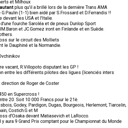
erts et Milhoux
'autant
plus qu'il a brillé lors de la dernière Trans AMA
G.Paulin (1-1) bien aidé par S.Frossard et D.Ferrandis !!
devant les USA et l'Italie.
 d'une fourche Saroléa et de pneus Dunlop Sport
, JM.Baron et JC.Gomez iront en Finlande et en Suède.
others.
s sur le circuit des Molliets
nt le Dauphiné et la Normandie.
Ovchinikov
e vacant, R.Villopoto disputant les GP !
on entre les différents pilotes des ligues (licenciés inters
a direction de Roger de Coster
450 en Supercross !
ntre 20. Soit 10 000 Francs pour le 21è.
sbois, Godey, Pardigon, Dugas, Bourgeois, Herlemont, Tiarcelin,
ain, Costich.G et M
cross d'Osaka devant Matiasevich et LaRocco.
il y aura 9 Grand Prix comptant pour le Championnat du Monde