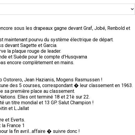
 encore sous les drapeaux gagne devant Graf, Jobé, Renbold et
n est maintenant pourvu du système électrique de départ.
s devant Sagette et Garcia.
ve la plaque rouge de leader.
nde et Suède pour le compte d'Husqvarna
i pas encore complètement en mains.
lio Ostorero, Jean Hazianis, Mogens Rasmussen !
une des 5 courses, correspondant � leur classement en 1963.
de sa première place au classement.
tions. Elles ont terminé 18 et 21è sur 22.
té un titre mondial et 13 GP. Salut Champion !
in et L.Jallat
e et Everts.
 la France 1
 la fin avril...affaire � suivre donc !