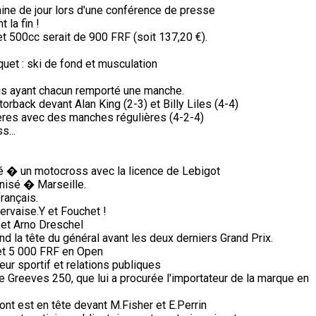
ine de jour lors d'une conférence de presse
 la fin !
 500cc serait de 900 FRF (soit 137,20 €).
aquet : ski de fond et musculation
is ayant chacun remporté une manche.
orback devant Alan King (2-3) et Billy Liles (4-4)
ères avec des manches régulières (4-2-4)
s...
pé � un motocross avec la licence de Lebigot
nisé � Marseille.
rançais.
ervaise.Y et Fouchet !
et Arno Dreschel
d la tête du général avant les deux derniers Grand Prix.
et 5 000 FRF en Open
ur sportif et relations publiques
e Greeves 250, que lui a procurée l'importateur de la marque en
ont est en tête devant M.Fisher et E.Perrin