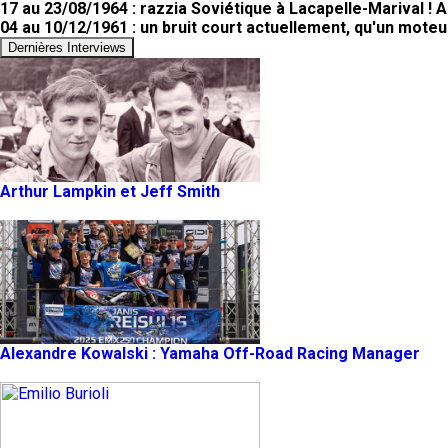
17 au 23/08/1964 : razzia Soviétique à Lacapelle-Marival !
04 au 10/12/1961 : un bruit court actuellement, qu'un moteur
Dernières Interviews
Arthur Lampkin et Jeff Smith
Alexandre Kowalski : Yamaha Off-Road Racing Manager