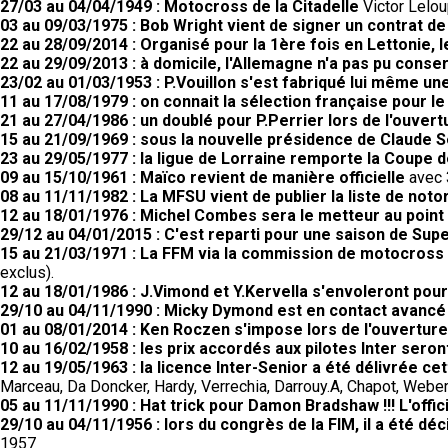
27/03 au 04/04/1949 : Motocross de la Citadelle
Victor Lelou
03 au 09/03/1975 : Bob Wright vient de signer un contrat d
22 au 28/09/2014 : Organisé pour la 1ère fois en Lettonie,
22 au 29/09/2013 : à domicile, l'Allemagne n'a pas pu conser
23/02 au 01/03/1953 : P.Vouillon s'est fabriqué lui même un
11 au 17/08/1979 : on connait la sélection française pour l
21 au 27/04/1986 : un doublé pour P.Perrier lors de l'ouvert
15 au 21/09/1969 : sous la nouvelle présidence de Claude 
23 au 29/05/1977 : la ligue de Lorraine remporte la Coupe
09 au 15/10/1961 : Maïco revient de manière officielle
avec 3
08 au 11/11/1982 : La MFSU vient de publier la liste de noto
12 au 18/01/1976 : Michel Combes sera le metteur au poin
29/12 au 04/01/2015 : C'est reparti pour une saison de Supe
15 au 21/03/1971 : La FFM via la commission de motocross a
exclus).
12 au 18/01/1986 : J.Vimond et Y.Kervella s'envoleront pour 
29/10 au 04/11/1990 : Micky Dymond est en contact avancé
01 au 08/01/2014 : Ken Roczen s'impose lors de l'ouvertu
10 au 16/02/1958 : les prix accordés aux pilotes Inter seron
12 au 19/05/1963 : la licence Inter-Senior a été délivrée c
Marceau, Da Doncker, Hardy, Verrechia, Darrouy.A, Chapot, Weber,
05 au 11/11/1990 : Hat trick pour Damon Bradshaw !!! L'off
29/10 au 04/11/1956 : lors du congrès de la FIM, il a été d
1957