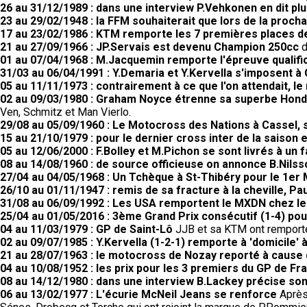
26 au 31/12/1989 : dans une interview P.Vehkonen en dit pl
23 au 29/02/1948 : la FFM souhaiterait que lors de la proc
17 au 23/02/1986 : KTM remporte les 7 premières places 
21 au 27/09/1966 : JP.Servais est devenu Champion 250cc
d
01 au 07/04/1968 : M.Jacquemin remporte l'épreuve qualifi
31/03 au 06/04/1991 : Y.Demaria et Y.Kervella s'imposent à 
05 au 11/11/1973 : contrairement à ce que l'on attendait, 
02 au 09/03/1980 : Graham Noyce étrenne sa superbe Honda
Ven, Schmitz et Man Vierlo.
29/08 au 05/09/1960 : Le Motocross des Nations à Cassel, 
15 au 21/10/1979 : pour le dernier cross inter de la saison 
05 au 12/06/2000 : F.Bolley et M.Pichon se sont livrés à un 
08 au 14/08/1960 : de source officieuse on annonce B.Nilss
27/04 au 04/05/1968 : Un Tchèque à St-Thibéry pour le 1er 
26/10 au 01/11/1947 : remis de sa fracture à la cheville, Pau
31/08 au 06/09/1992 : Les USA remportent le MXDN chez le
25/04 au 01/05/2016 : 3ème Grand Prix consécutif (1-4) po
04 au 11/03/1979 : GP de Saint-Lô
JJB et sa KTM ont remporté 
02 au 09/07/1985 : Y.Kervella (1-2-1) remporte à 'domicile
21 au 28/07/1963 : le motocross de Nozay reporté à cause
04 au 10/08/1952 : les prix pour les 3 premiers du GP de F
08 au 14/12/1980 : dans une interview B.Lackey précise so
06 au 13/02/1977 : L'écurie McNeil Jeans se renforce
Après 