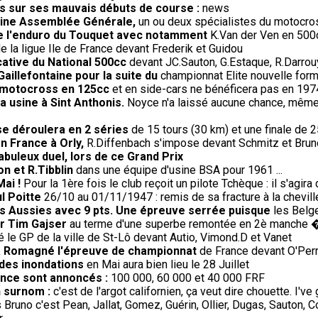
us sur ses mauvais débuts de course :
news
haine Assemblée Générale,
un ou deux spécialistes du motocros
de l'enduro du Touquet avec notamment
K.Van der Ven en 500c
e la ligue Ile de France devant Frederik et Guidou
cative du National 500cc
devant JC.Sauton, G.Estaque, R.Darrouy
Gaillefontaine pour la suite du
championnat Elite nouvelle form
le motocross en 125cc
et en side-cars ne bénéficera pas en 19
 usine à Sint Anthonis.
Noyce n'a laissé aucune chance, même a
se déroulera en 2 séries
de 15 tours (30 km) et une finale de 2
en France à Orly,
R.Diffenbach s'impose devant Schmitz et Brun
fabuleux duel, lors de ce Grand Prix
on et R.Tibblin
dans une équipe d'usine BSA pour 1961 ...
Mai !
Pour la 1ère fois le club reçoit un pilote Tchèque : il s'agir
l Poitte
26/10 au 01/11/1947 : remis de sa fracture à la cheville
s Aussies avec 9 pts. Une épreuve serrée puisque
les Belge
ur Tim Gajser
au terme d'une superbe remontée en 2è manche 
le GP de la ville de St-Lô devant Autio, Vimond.D et Vanet
' à Romagné l'épreuve de championnat
de France devant O'Perri
 des inondations
en Mai aura bien lieu le 28 Juillet
rance sont annoncés :
100 000, 60 000 et 40 000 FRF
n surnom :
c'est de l'argot californien, ça veut dire chouette. I've 
Bruno c'est Pean, Jallat, Gomez, Guérin, Ollier, Dugas, Sauton, 