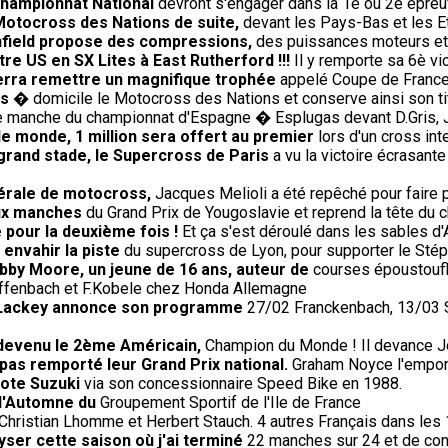
championnat National
devront s'engager dans la 1è ou 2è épreuv
Motocross des Nations de suite,
devant les Pays-Bas et les E
Enfield propose des compressions,
des puissances moteurs et 
re US en SX Lites à East Rutherford !!!
Il y remporte sa 6è vi
verra remettre un magnifique trophée
appelé Coupe de France r
is
� domicile le Motocross des Nations et conserve ainsi son tit
 manche du championnat d'Espagne � Esplugas devant D.Gris, J.
le monde, 1 million sera offert au premier
lors d'un cross in
 grand stade, le Supercross de Paris
a vu la victoire écrasante
dérale de motocross,
Jacques Melioli a été repêché pour faire 
eux manches
du Grand Prix de Yougoslavie et reprend la tête du 
 pour la deuxième fois !
Et ça s'est déroulé dans les sables d'
à envahir la piste
du supercross de Lyon, pour supporter le Stéph
bby Moore, un jeune de 16 ans, auteur de
courses époustoufl
Diffenbach et F.Kobele chez Honda Allemagne
0, Lackey annonce son programme
27/02 Franckenbach, 13/03 Si
 devenu le 2ème Américain,
Champion du Monde ! Il devance J
 pas remporté leur Grand Prix national.
Graham Noyce l'emporte
lote Suzuki
via son concessionnaire Speed Bike en 1988.
 d'Automne du
Groupement Sportif de l'Ile de France
Christian Lhomme et Herbert Stauch. 4 autres Français dans les
lyser cette saison où j'ai terminé
22 manches sur 24 et de con