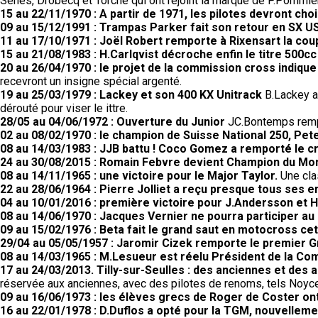
Sénes, Drobecq et Torche qui ont rejoint la marque de P.Pommier
15 au 22/11/1970 : A partir de 1971, les pilotes devront choi
09 au 15/12/1991 : Trampas Parker fait son retour en SX US
11 au 17/10/1971 : Joël Robert remporte à Rixensart la coup
15 au 21/08/1983 : H.Carlqvist décroche enfin le titre 500cc
20 au 26/04/1970 : le projet de la commission cross indiqu
recevront un insigne spécial argenté.
19 au 25/03/1979 : Lackey et son 400 KX Unitrack
B.Lackey a 
dérouté pour viser le ittre.
28/05 au 04/06/1972 : Ouverture du Junior
JC.Bontemps rempo
02 au 08/02/1970 : le champion de Suisse National 250, Pete
08 au 14/03/1983 : JJB battu ! Coco Gomez a remporté le cr
24 au 30/08/2015 : Romain Febvre devient Champion du M
08 au 14/11/1965 : une victoire pour le Major Taylor.
Une cla
22 au 28/06/1964 : Pierre Jolliet a reçu presque tous ses 
04 au 10/01/2016 : première victoire pour J.Andersson et 
08 au 14/06/1970 : Jacques Vernier ne pourra participer au 
09 au 15/02/1976 : Beta fait le grand saut en motocross cet
29/04 au 05/05/1957 : Jaromir Cizek remporte le premier G
08 au 14/03/1965 : M.Lesueur est réelu Président de la C
17 au 24/03/2013. Tilly-sur-Seulles : des anciennes et des a
réservée aux anciennes, avec des pilotes de renoms, tels Noyce,
09 au 16/06/1973 : les élèves grecs de Roger de Coster ont
16 au 22/01/1978 : D.Duflos a opté pour la TGM, nouvellem