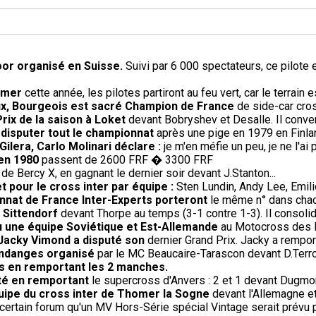
oor organisé en Suisse.
Suivi par 6 000 spectateurs, ce pilote
omer
cette année, les pilotes partiront au feu vert, car le terrai
oux, Bourgeois est sacré Champion de France
de side-car cros
ix de la saison à Loket
devant Bobryshev et Desalle. Il conver
 disputer tout le championnat
après une pige en 1979 en Finla
ilera, Carlo Molinari déclare :
je m'en méfie un peu, je ne l'a
 en 1980
passent de 2600 FRF � 3300 FRF
 de Bercy X, en gagnant le dernier soir devant J.Stanton...
et pour le cross inter par équipe :
Sten Lundin, Andy Lee, Emi
nnat de France Inter-Experts porteront
le même n° dans chac
 Sittendorf
devant Thorpe au temps (3-1 contre 1-3). Il consoli
 vu une équipe Soviétique et Est-Allemande
au Motocross des Na
 Jacky Vimond a disputé son
dernier Grand Prix. Jacky a rempor
endanges organisé
par le MC Beaucaire-Tarascon devant D.Terroit
s en remportant les 2 manches.
té en remportant
le supercross d'Anvers : 2 et 1 devant Dugmor
uipe du cross inter de Thomer la Sogne
devant l'Allemagne et
ertain forum qu'un MV Hors-Série spécial Vintage serait prévu pour