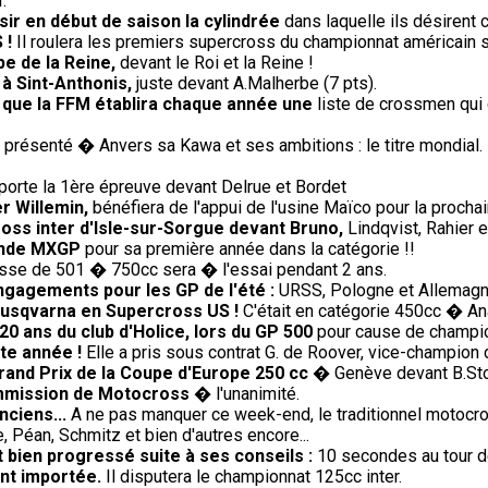
.
sir en début de saison la cylindrée
dans laquelle ils désirent c
 !
Il roulera les premiers supercross du championnat américain 
e de la Reine,
devant le Roi et la Reine !
 à Sint-Anthonis,
juste devant A.Malherbe (7 pts).
e que la FFM établira chaque année une
liste de crossmen qui 
présenté � Anvers sa Kawa et ses ambitions : le titre mondial. 
rte la 1ère épreuve devant Delrue et Bordet
r Willemin,
bénéfiera de l'appui de l'usine Maïco pour la procha
oss inter d'Isle-sur-Sorgue devant Bruno,
Lindqvist, Rahier 
onde MXGP
pour sa première année dans la catégorie !!
sse de 501 � 750cc sera � l'essai pendant 2 ans.
engagements pour les GP de l'été :
URSS, Pologne et Allemagne 
Husqvarna en Supercross US !
C'était en catégorie 450cc � An
20 ans du club d'Holice, lors du GP 500
pour cause de champio
te année !
Elle a pris sous contrat G. de Roover, vice-champion 
rand Prix de la Coupe d'Europe 250 cc
� Genève devant B.Sto
ommission de Motocross
� l'unanimité.
nciens...
A ne pas manquer ce week-end, le traditionnel motocro
 Péan, Schmitz et bien d'autres encore...
 bien progressé suite à ses conseils :
10 secondes au tour 
ent importée.
Il disputera le championnat 125cc inter.