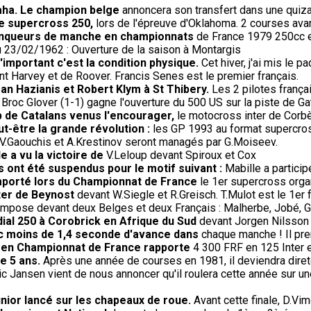
aha. Le champion belge
annoncera son transfert dans une quiza
de supercross 250,
lors de l'épreuve d'Oklahoma. 2 courses avant
 vainqueurs de manche en championnats
de France 1979 250cc et
 23/02/1962 : Ouverture de la saison à Montargis
'important c'est la condition physique.
Cet hiver, j'ai mis le p
t Harvey et de Roover. Francis Senes est le premier français.
an Hazianis et Robert Klym à St Thibery.
Les 2 pilotes frança
Broc Glover (1-1) gagne l'ouverture du 500 US sur la piste de Gat
 de Catalans venus l'encourager,
le motocross inter de Corb
-être la grande révolution :
les GP 1993 au format supercros
V.Gaouchis et A.Krestinov seront managés par G.Moiseev.
e a vu la victoire de
V.Leloup devant Spiroux et Cox
 ont été suspendus pour le motif suivant :
Mabille a partici
remporté lors du Championnat de France
le 1er supercross orga
ter de Beynost
devant W.Siegle et R.Greisch. T.Mulot est le 1er f
impose devant deux Belges et deux Français : Malherbe, Jobé, G
ial 250 à Corobrick en Afrique du Sud
devant Jorgen Nilsson 
ec moins de 1,4 seconde d'avance dans
chaque manche ! Il pren
) en Championnat de France rapporte
4 300 FRF en 125 Inter 
de 5 ans.
Après une année de courses en 1981, il deviendra direte
ic Jansen vient de nous annoncer qu'il roulera cette année sur un
nior lancé sur les chapeaux de roue.
Avant cette finale, D.Vim