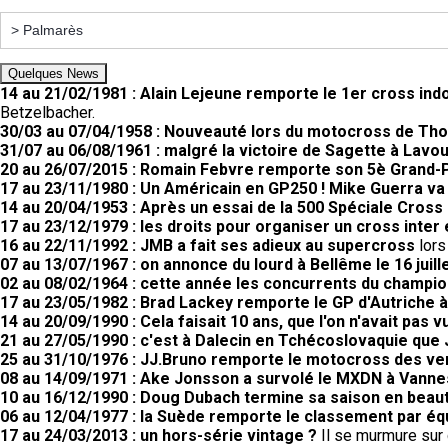
Quelques News
14 au 21/02/1981 : Alain Lejeune remporte le 1er cross ind
Betzelbacher.
30/03 au 07/04/1958 : Nouveauté lors du motocross de Th
31/07 au 06/08/1961 : malgré la victoire de Sagette à Lav
20 au 26/07/2015 : Romain Febvre remporte son 5è Grand-Pr
17 au 23/11/1980 : Un Américain en GP250 ! Mike Guerra va
14 au 20/04/1953 : Après un essai de la 500 Spéciale Cross G
17 au 23/12/1979 : les droits pour organiser un cross inter
16 au 22/11/1992 : JMB a fait ses adieux au supercross
lors
07 au 13/07/1967 : on annonce du lourd à Bellême le 16 juill
02 au 08/02/1964 : cette année les concurrents du champio
17 au 23/05/1982 : Brad Lackey remporte le GP d'Autriche à
14 au 20/09/1990 : Cela faisait 10 ans, que l'on n'avait pas
21 au 27/05/1990 : c'est à Dalecin en Tchécoslovaquie que
25 au 31/10/1976 : JJ.Bruno remporte le motocross des v
08 au 14/09/1971 : Ake Jonsson a survolé le MXDN à Vanne
10 au 16/12/1990 : Doug Dubach termine sa saison en beau
06 au 12/04/1977 : la Suède remporte le classement par éq
17 au 24/03/2013 : un hors-série vintage ?
Il se murmure sur c