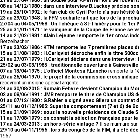
21 au 27/04/1986 : un doublé pour P.Perrier lors de l'ouvert
08 au 14/12/1980 : dans une interview B.Lackey précise so
19 au 25/10/1992 : le fan club de Cyril Porte n'a pas hésité 
23 au 29/02/1948 : la FFM souhaiterait que lors de la proc
27/04 au 04/05/1968 : Un Tchèque à St-Thibéry pour le 1er 
25 au 31/01/1971 : le vainqueur de la Coupe de France se 
14 au 21/02/1981 : Alain Lejeune remporte le 1er cross ind
Betzelbacher.
17 au 23/02/1986 : KTM remporte les 7 premières places 
15 au 21/08/1983 : H.Carlqvist décroche enfin le titre 500cc
21 au 27/07/1979 : H.Carlqvist déclare dans une interview : l
25/02 au 03/03/1985 : traditionnelle ouverture à Gainesville
07 au 13/04/1975 : L'officiel Montesa F.Lancho
remporte la 1è
20 au 26/04/1970 : le projet de la commission cross indiqu
recevront un insigne spécial argenté.
24 au 30/08/2015 : Romain Febvre devient Champion du M
02 au 08/06/1991 : JMB remporte le titre de Champion US 
01 au 07/12/1980 : G.Rahier a signé avec Gilera un contrat 
25/11 au 01/12/1985: Superbe comportement (7 et 6) de Bo
15 au 21/09/1969 : sous la nouvelle présidence de Claude 
11 au 17/08/1979 : on connait la sélection française pour l
17 au 24/03/2013 : un hors-série vintage ?
Il se murmure sur c
29/10 au 04/11/1956 : lors du congrès de la FIM, il a été d
1957