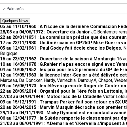
Quelques News
05 au 11/10/1960 : A l'issue de la dernière Commission Fé
28/05 au 04/06/1972 : Ouverture du Junior
JC.Bontemps rempo
22 au 28/01/1951 : La commission précise que des coureurs
17 au 23/11/1980 : Un Américain en GP250 ! Mike Guerra va
05 au 12/02/1961 : Paul Godey fait école chez les Belges.
N
Belgique.
16 au 23/02/1962 : Ouverture de la saison à Montargis
16 au
10 au 16/09/1978 : G.Rahier n'a pas encore signé avec Yam
04 au 10/08/1952 : les prix pour les 3 premiers du GP de F
12 au 19/05/1963 : la licence Inter-Senior a été délivrée c
Marceau, Da Doncker, Hardy, Verrechia, Darrouy.A, Chapot, Weber,
09 au 16/06/1973 : les élèves grecs de Roger de Coster ont
22 au 28/09/2014 : Organisé pour la 1ère fois en Lettonie,
27/03 au 04/04/1949 : Motocross de la Citadelle
Victor Lelou
09 au 15/12/1991 : Trampas Parker fait son retour en SX US
20 au 26/04/2015 : Marvin Musquin décroche son premier tit
29/10 au 04/11/1990 : Micky Dymond est en contact avancé
06 au 12/04/1977 : la Suède remporte le classement par éq
31/03 au 06/04/1991 : Y.Demaria et Y.Kervella s'imposent à 