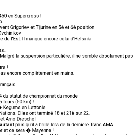
450 en Supercross !
o.
vent Grigoriev et Tijurine en 5è et 6è position
Ovchinikov
de l'Est. Il manque encore celui d'Helsinki
s...
Malgré la suspension particulière, il ne semble absolument pas
re !
i pas encore complètement en mains.
rançais.
74 du statut de championnat du monde
5 tours (50 km) !
� Kegums en Lettonie.
tions. Elles ont terminé 18 et 21è sur 22.
et Arno Dreschel
'autant
plus qu'il a brillé lors de la dernière Trans AMA
ter et ce sera � Mayenne !