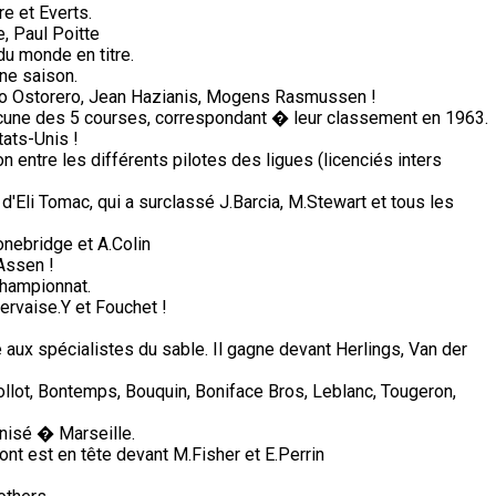
e et Everts.
, Paul Poitte
du monde en titre.
ine saison.
lio Ostorero, Jean Hazianis, Mogens Rasmussen !
une des 5 courses, correspondant � leur classement en 1963.
tats-Unis !
on entre les différents pilotes des ligues (licenciés inters
 d'Eli Tomac, qui a surclassé J.Barcia, M.Stewart et tous les
nebridge et A.Colin
Assen !
championnat.
ervaise.Y et Fouchet !
ux spécialistes du sable. Il gagne devant Herlings, Van der
Collot, Bontemps, Bouquin, Boniface Bros, Leblanc, Tougeron,
nisé � Marseille.
ont est en tête devant M.Fisher et E.Perrin