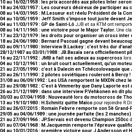
10 au 16/02/1958 : les prix accordés aux pilotes Inter seron
18 au 24/03/1957 : Les coureurs désireux de participer au 
08 au 14/03/1965 : M.Lesueur est réelu Président de la C
04 au 10/05/1959 : Jeff Smith s'impose tout juste devant Je
04 au 11/03/1979 : GP de Saint-Lô
JJB et sa KTM ont remporté 
08 au 14/11/1965 : une victoire pour le Major Taylor.
Une cla
17 au 23/12/1979 : les droits pour organiser un cross inter
18 au 24/06/1980 : Bernard Pascual gagne devant beaucoup
03 au 09/11/1980 : Interview B.Lackey : c'est très dur d'ana
28/12/1987 au 03/01/1988 : JB.Basaïa sera officiellement pi
16 au 22/11/1992 : JMB a fait ses adieux au supercross
lors
04 au 10/12/1961 : un bruit court actuellement, qu'un moteur
21 au 27/05/1990 : c'est à Dalecin en Tchécoslovaquie que
20 au 26/11/1990 : 2 pilotes soviétiques rouleront à Bercy !
31/08 au 06/09/1992 : Les USA remportent le MXDN chez le
23 au 29/08/1982 : C'est à Vimmerby que Dany Laporte est
26 au 31/12/1989 : dans une interview P.Vehkonen en dit pl
30/03 au 07/04/1958 : Nouveauté lors du motocross de Th
13 au 19/10/1980 : H.Schmitz quitte Maïco
pour rejoindre R.
20 au 26/07/2015 : Romain Febvre remporte son 5è Grand-Pr
29/05 au 04/06/1989 : une journée parfaite (les 2 manches
21 au 27/09/1966 : JP.Servais est devenu Champion 250cc
d
01 au 07/04/1968 : M.Jacquemin remporte l'épreuve qualifi
04 au 10/01/2016 : première victoire pour J.Andersson et 