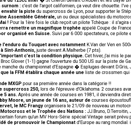
ure du 125cc Inter
� St Chéron devant O.Robert et les Bayle Br
n surnom :
c'est de l'argot californien, ça veut dire chouette. I've 
à envahir la piste
du supercross de Lyon, pour supporter le Stéph
haine Assemblée Générale,
un ou deux spécialistes du motocros
Mai !
Pour la 1ère fois le club reçoit un pilote Tchèque : il s'agir
verra remettre un magnifique trophée
appelé Coupe de France r
oor organisé en Suisse.
Suivi par 6 000 spectateurs, ce pilote
de l'enduro du Touquet avec notamment
K.Van der Ven en 500c
 à Sint-Anthonis,
juste devant A.Malherbe (7 pts).
'important c'est la condition physique.
Cet hiver, j'ai mis le p
Broc Glover (1-1) gagne l'ouverture du 500 US sur la piste de Gat
 manche du championnat d'Espagne � Esplugas devant D.Gris, J.
e que la FFM établira chaque année une
liste de crossmen qui 
onde MXGP
pour sa première année dans la catégorie !!
de supercross 250,
lors de l'épreuve d'Oklahoma. 2 courses avant
de 5 ans.
Après une année de courses en 1981, il deviendra direte
bby Moore, un jeune de 16 ans, auteur de
courses époustoufl
Servet, le MC Frangy
organisera le 21/09 de nouveau un motocros
e Motocross et le Trophée des Nations :
JJ.Bruno, D.Terroitin
ertain forum qu'un MV Hors-Série spécial Vintage serait prévu pour
écidé de promouvoir le Championnat
d'Europe au rang mondial. 