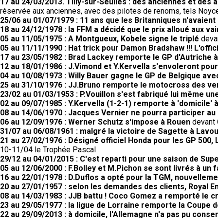
17 au 24/03/2013. Tilly-sur-Seulles : des anciennes et des a
réservée aux anciennes, avec des pilotes de renoms, tels Noyce,
25/06 au 01/07/1979 : 11 ans que les Britanniques n'avaient
18 au 24/12/1978 : la FFM a décidé que le prix alloué aux
05 au 11/05/1975 : A Montgueux, Kobele signe le triplé
devan
05 au 11/11/1990 : Hat trick pour Damon Bradshaw !!! L'off
17 au 23/05/1982 : Brad Lackey remporte le GP d'Autriche à
12 au 18/01/1986 : J.Vimond et Y.Kervella s'envoleront pour 
04 au 10/08/1973 : Willy Bauer gagne le GP de Belgique av
25 au 31/10/1976 : JJ.Bruno remporte le motocross des v
23/02 au 01/03/1953 : P.Vouillon s'est fabriqué lui même un
02 au 09/07/1985 : Y.Kervella (1-2-1) remporte à 'domicile
08 au 14/06/1970 : Jacques Vernier ne pourra participer au 
06 au 12/09/1976 : Werner Schutz s'impose à Rouen
devant 
31/07 au 06/08/1961 : malgré la victoire de Sagette à Lav
21 au 27/02/1976 : Désigné officiel Honda pour les GP 50
10-11/04 le Trophée Pascal
29/12 au 04/01/2015 : C'est reparti pour une saison de Supe
05 au 12/06/2000 : F.Bolley et M.Pichon se sont livrés à un 
16 au 22/01/1978 : D.Duflos a opté pour la TGM, nouvellem
20 au 27/01/1957 : selon les demandes des clients, Royal 
08 au 14/03/1983 : JJB battu ! Coco Gomez a remporté le cr
23 au 29/05/1977 : la ligue de Lorraine remporte la Coupe
22 au 29/09/2013 : à domicile, l'Allemagne n'a pas pu conser