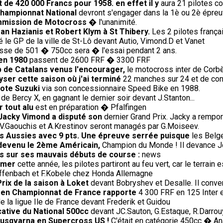
t de 420 000 Francs pour 1958. en effet il y
aura 21 pilotes co
championnat National
devront s'engager dans la 1è ou 2è épreuv
ommission de Motocross
� l'unanimité.
an Hazianis et Robert Klym à St Thibery.
Les 2 pilotes frança
le GP de la ville de St-Lô devant Autio, Vimond.D et Vanet
sse de 501 � 750cc sera � l'essai pendant 2 ans.
 en 1980
passent de 2600 FRF � 3300 FRF
 de Catalans venus l'encourager,
le motocross inter de Corb
lyser cette saison où j'ai terminé
22 manches sur 24 et de con
lote Suzuki
via son concessionnaire Speed Bike en 1988.
 de Bercy X, en gagnant le dernier soir devant J.Stanton...
 tout alu
est en préparation � Pfalfingen
 Jacky Vimond a disputé son
dernier Grand Prix. Jacky a rempor
V.Gaouchis et A.Krestinov seront managés par G.Moiseev.
s Aussies avec 9 pts. Une épreuve serrée puisque
les Belge
 devenu le 2ème Américain,
Champion du Monde ! Il devance J
us sur ses mauvais débuts de course :
news
omer
cette année, les pilotes partiront au feu vert, car le terrai
Diffenbach et F.Kobele chez Honda Allemagne
ix de la saison à Loket
devant Bobryshev et Desalle. Il conver
) en Championnat de France rapporte
4 300 FRF en 125 Inter 
e la ligue Ile de France devant Frederik et Guidou
cative du National 500cc
devant JC.Sauton, G.Estaque, R.Darrouy
Husqvarna en Supercross US !
C'était en catégorie 450cc � An