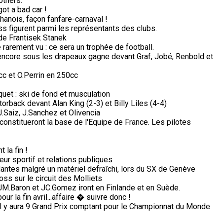
others.
got a bad car !
anois, façon fanfare-carnaval !
s figurent parmi les représentants des clubs.
a de Frantisek Stanek
arement vu : ce sera un trophée de football.
 encore sous les drapeaux gagne devant Graf, Jobé, Renbold et
c et O.Perrin en 250cc
aquet : ski de fond et musculation
orback devant Alan King (2-3) et Billy Liles (4-4)
Saiz, J.Sanchez et Olivencia
constitueront la base de l'Equipe de France. Les pilotes
 la fin !
ur sportif et relations publiques
antes malgré un matériel defraîchi, lors du SX de Genève
s sur le circuit des Molliets
, JM.Baron et JC.Gomez iront en Finlande et en Suède.
 la fin avril...affaire � suivre donc !
il y aura 9 Grand Prix comptant pour le Championnat du Monde