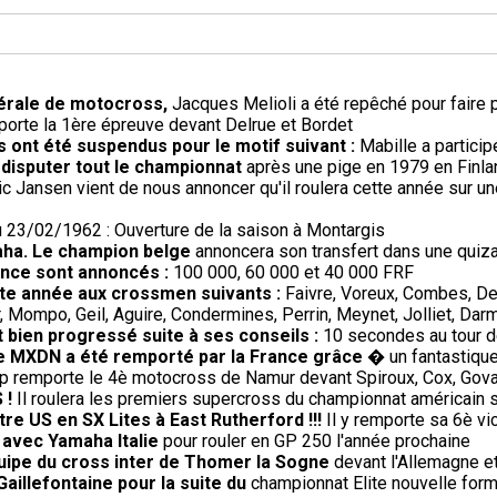
dérale de motocross,
Jacques Melioli a été repêché pour faire 
rte la 1ère épreuve devant Delrue et Bordet
 ont été suspendus pour le motif suivant :
Mabille a partici
 disputer tout le championnat
après une pige en 1979 en Finla
ic Jansen vient de nous annoncer qu'il roulera cette année sur un
 23/02/1962 : Ouverture de la saison à Montargis
aha. Le champion belge
annoncera son transfert dans une quiza
rance sont annoncés :
100 000, 60 000 et 40 000 FRF
ette année aux crossmen suivants :
Faivre, Voreux, Combes, De
 Mompo, Geil, Aguire, Condermines, Perrin, Meynet, Jolliet, Darm
 bien progressé suite à ses conseils :
10 secondes au tour 
 le MXDN a été remporté par la France grâce
� un fantastique 
p remporte le 4è motocross de Namur devant Spiroux, Cox, Gova
 !
Il roulera les premiers supercross du championnat américain 
re US en SX Lites à East Rutherford !!!
Il y remporte sa 6è vi
 avec Yamaha Italie
pour rouler en GP 250 l'année prochaine
uipe du cross inter de Thomer la Sogne
devant l'Allemagne et
Gaillefontaine pour la suite du
championnat Elite nouvelle form