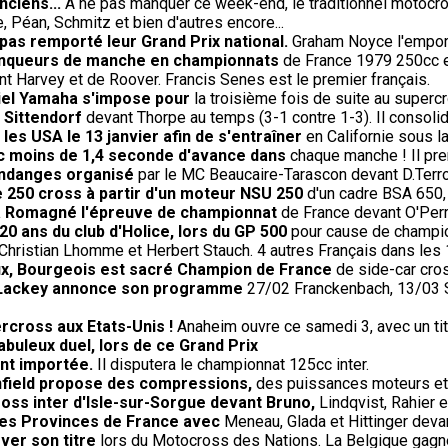
nciens...
A ne pas manquer ce week-end, le traditionnel motocro
 Péan, Schmitz et bien d'autres encore...
 pas remporté leur Grand Prix national.
Graham Noyce l'emporte
 vainqueurs de manche en championnats
de France 1979 250cc et
t Harvey et de Roover. Francis Senes est le premier français.
iciel Yamaha s'impose pour
la troisième fois de suite au super
 Sittendorf
devant Thorpe au temps (3-1 contre 1-3). Il consoli
les USA le 13 janvier afin de s'entraîner
en Californie sous l
ec moins de 1,4 seconde d'avance dans
chaque manche ! Il pren
endanges organisé
par le MC Beaucaire-Tarascon devant D.Terroit
e 250 cross à partir d'un moteur NSU 250
d'un cadre BSA 650,
' à Romagné l'épreuve de championnat
de France devant O'Perri
20 ans du club d'Holice, lors du GP 500
pour cause de champio
Christian Lhomme et Herbert Stauch. 4 autres Français dans les
oux, Bourgeois est sacré Champion de France
de side-car cros
0, Lackey annonce son programme
27/02 Franckenbach, 13/03 Si
rcross aux Etats-Unis !
Anaheim ouvre ce samedi 3, avec un titr
fabuleux duel, lors de ce Grand Prix
ent importée.
Il disputera le championnat 125cc inter.
Enfield propose des compressions,
des puissances moteurs et 
oss inter d'Isle-sur-Sorgue devant Bruno,
Lindqvist, Rahier 
 des Provinces de France avec
Meneau, Glada et Hittinger deva
ver son titre
lors du Motocross des Nations. La Belgique gagne 