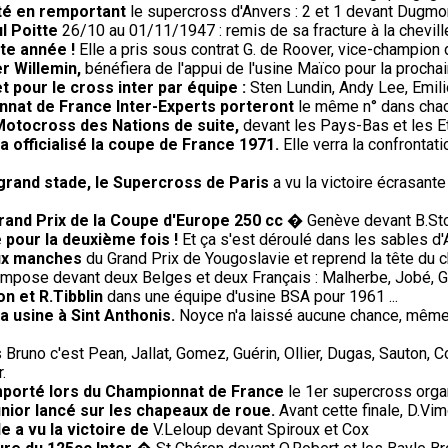
té en remportant
le supercross d'Anvers : 2 et 1 devant Dugmor
l Poitte
26/10 au 01/11/1947 : remis de sa fracture à la cheville
te année !
Elle a pris sous contrat G. de Roover, vice-champion 
r Willemin,
bénéfiera de l'appui de l'usine Maïco pour la procha
et pour le cross inter par équipe :
Sten Lundin, Andy Lee, Emi
nnat de France Inter-Experts porteront
le même n° dans chac
Motocross des Nations de suite,
devant les Pays-Bas et les E
 officialisé la coupe de France 1971.
Elle verra la confrontati
 grand stade, le Supercross de Paris
a vu la victoire écrasante
rand Prix de la Coupe d'Europe 250 cc
� Genève devant B.Sto
 pour la deuxième fois !
Et ça s'est déroulé dans les sables d'
eux manches
du Grand Prix de Yougoslavie et reprend la tête du 
impose devant deux Belges et deux Français : Malherbe, Jobé, G
on et R.Tibblin
dans une équipe d'usine BSA pour 1961 ...
 usine à Sint Anthonis.
Noyce n'a laissé aucune chance, même a
Bruno c'est Pean, Jallat, Gomez, Guérin, Ollier, Dugas, Sauton, 
.
remporté lors du Championnat de France
le 1er supercross orga
nior lancé sur les chapeaux de roue.
Avant cette finale, D.Vim
e a vu la victoire de
V.Leloup devant Spiroux et Cox