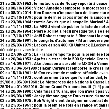
21 au 28/07/1963 : le motocross de Nozay reporté à cause
02 au 08/10/1950 : Victor Amedeo remporte le motocross
01 au 08/01/2014 : Ken Roczen s'impose lors de l'ouvertu
15 au 21/10/1979 : pour le dernier cross inter de la saison 
17 au 23/08/1964 : razzia Soviétique à Lacapelle-Marival !
08 au 11/11/1982 : La MFSU vient de publier la liste de noto
22 au 28/06/1964 : Pierre Jolliet a reçu presque tous ses 
11 au 17/10/1971 : Joël Robert remporte à Rixensart la coup
24 au 30/06/1991 : le congrès d'automne FIM annoncera peut
19 au 25/03/1979 : Lackey et son 400 KX Unitrack
B.Lackey a 
dérouté pour viser le ittre.
21 au 27/09/2015 : La France remporte pour la première fo
14 au 20/04/1953 : Après un essai de la 500 Spéciale Cross G
08 au 14/09/1971 : Ake Jonsson a survolé le MXDN à Vanne
29/05 au 04/06/1989 : Hakan Carlqvist remporte le cross in
09 au 15/10/1961 : Maïco revient de manière officielle
avec 3
05 au 11/11/1973 : contrairement à ce que l'on attendait, 
29/08 au 05/09/1960 : Le Motocross des Nations à Cassel, 
25/04 au 01/05/2016 : 3ème Grand Prix consécutif (1-4) po
14 au 20/09/1990 : Cela faisait 10 ans, que l'on n'avait pas
03 au 09/03/1985 : Jacky Vimond gagne l'ouverture du mond
03 au 09/03/1975 : Bob Wright vient de signer un contrat d
15 au 21/05/1961 : pour la première fois en France et dans 