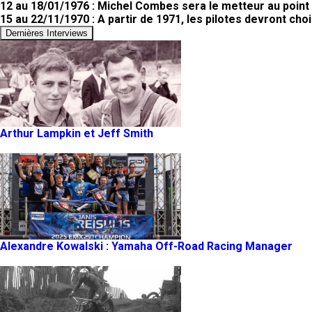
12 au 18/01/1976 : Michel Combes sera le metteur au poin
15 au 22/11/1970 : A partir de 1971, les pilotes devront choi
Dernières Interviews
Arthur Lampkin et Jeff Smith
Alexandre Kowalski : Yamaha Off-Road Racing Manager