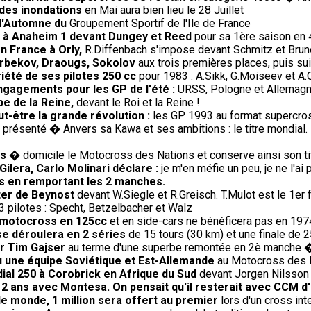
 des inondations
en Mai aura bien lieu le 28 Juillet
 d'Automne du
Groupement Sportif de l'Ile de France
re à Anaheim 1 devant Dungey et Reed
pour sa 1ère saison en 
en France à Orly,
R.Diffenbach s'impose devant Schmitz et Brun
 Arbekov, Draougs, Sokolov
aux trois premières places, puis sui
riété de ses pilotes 250 cc
pour 1983 : A.Sikk, G.Moiseev et A.
engagements pour les GP de l'été :
URSS, Pologne et Allemagne 
e de la Reine,
devant le Roi et la Reine !
-être la grande révolution :
les GP 1993 au format supercros
présenté � Anvers sa Kawa et ses ambitions : le titre mondial. 
is
� domicile le Motocross des Nations et conserve ainsi son tit
ilera, Carlo Molinari déclare :
je m'en méfie un peu, je ne l'a
s en remportant les 2 manches.
ter de Beynost
devant W.Siegle et R.Greisch. T.Mulot est le 1er f
 pilotes : Specht, Betzelbacher et Walz
le motocross en 125cc
et en side-cars ne bénéficera pas en 19
se déroulera en 2 séries
de 15 tours (30 km) et une finale de 2
ur Tim Gajser
au terme d'une superbe remontée en 2è manche 
 vu une équipe Soviétique et Est-Allemande
au Motocross des Na
ial 250 à Corobrick en Afrique du Sud
devant Jorgen Nilsson 
e 2 ans avec Montesa. On pensait qu'il resterait avec CCM d
le monde, 1 million sera offert au premier
lors d'un cross in