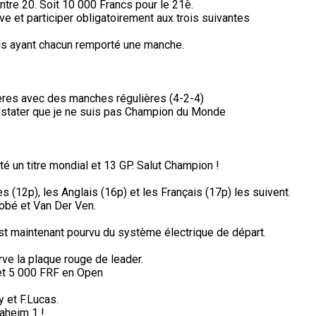
ntre 20. Soit 10 000 Francs pour le 21è.
e et participer obligatoirement aux trois suivantes
is ayant chacun remporté une manche.
ères avec des manches régulières (4-2-4)
stater que je ne suis pas Champion du Monde
té un titre mondial et 13 GP. Salut Champion !
s (12p), les Anglais (16p) et les Français (17p) les suivent.
obé et Van Der Ven.
n est maintenant pourvu du système électrique de départ.
ve la plaque rouge de leader.
et 5 000 FRF en Open
 et F.Lucas.
aheim 1 !