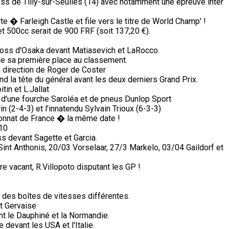
ss de Tilly-sur-Seulles (14) avec notamment une épreuve inter
 � Farleigh Castle et file vers le titre de World Champ' !
 500cc serait de 900 FRF (soit 137,20 €).
cross d'Osaka devant Matiasevich et LaRocco.
de sa première place au classement.
a direction de Roger de Coster
d la tête du général avant les deux derniers Grand Prix.
in et L.Jallat
 d'une fourche Saroléa et de pneus Dunlop Sport
n (2-4-3) et l'innatendu Sylvain Trioux (6-3-3)
nnat de France � la même date !
 10
s devant Sagette et Garcia.
nt Anthonis, 20/03 Vorselaar, 27/3 Markelo, 03/04 Gaildorf et
e vacant, R.Villopoto disputant les GP !
des boîtes de vitesses différentes.
et Gervaise
nt le Dauphiné et la Normandie.
devant les USA et l'Italie.