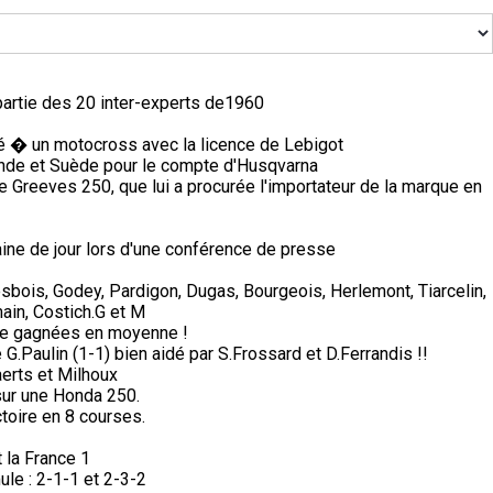
partie des 20 inter-experts de1960
pé � un motocross avec la licence de Lebigot
nde et Suède pour le compte d'Husqvarna
e Greeves 250, que lui a procurée l'importateur de la marque en
ine de jour lors d'une conférence de presse
sbois, Godey, Pardigon, Dugas, Bourgeois, Herlemont, Tiarcelin,
ain, Costich.G et M
de gagnées en moyenne !
G.Paulin (1-1) bien aidé par S.Frossard et D.Ferrandis !!
erts et Milhoux
sur une Honda 250.
ctoire en 8 courses.
 la France 1
ule : 2-1-1 et 2-3-2