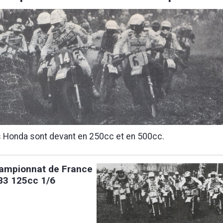
 Honda sont devant en 250cc et en 500cc.
ampionnat de France
83 125cc 1/6