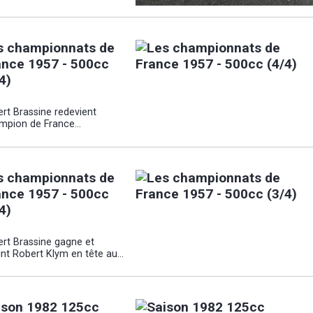
s championnats de
ance 1957 - 500cc
4)
ert Brassine redevient
mpion de France...
s championnats de
ance 1957 - 500cc
4)
ert Brassine gagne et
int Robert Klym en tête au...
ison 1982 125cc