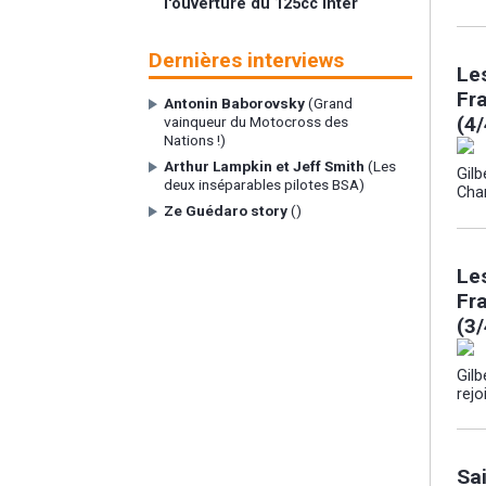
l'ouverture du 125cc Inter
Dernières interviews
Le
Fr
Antonin Baborovsky
(Grand
(4/
vainqueur du Motocross des
Nations !)
Arthur Lampkin et Jeff Smith
(Les
Gilb
deux inséparables pilotes BSA)
Cha
Ze Guédaro story
()
Le
Fr
(3/
Gilb
rejo
Sa