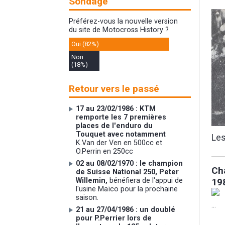
Sondage
Préférez-vous la nouvelle version
du site de Motocross History ?
Oui (82%)
Non
(18%)
Retour vers le passé
17 au 23/02/1986 : KTM
remporte les 7 premières
places de l'enduro du
Touquet avec notamment
Les
K.Van der Ven en 500cc et
O.Perrin en 250cc
02 au 08/02/1970 : le champion
Ch
de Suisse National 250, Peter
19
Willemin,
bénéfiera de l'appui de
l'usine Maïco pour la prochaine
saison.
...
21 au 27/04/1986 : un doublé
pour P.Perrier lors de