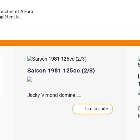
Fouchet et A.Fura
lètent le...
Saison 1981 125cc (2/3)
Jacky Vimond domine......
C
Lire la suite
I