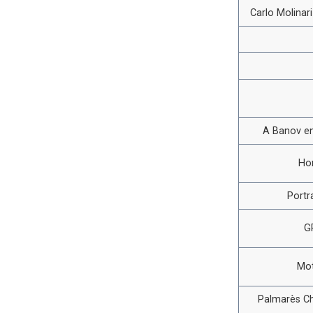
Carlo Molinar
A Banov en
Ho
Portr
G
Mot
Palmarès C