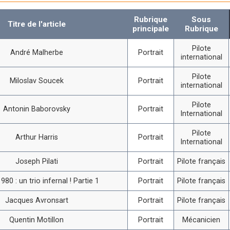
Rubrique
Sous
Titre de l'article
principale
Rubrique
Pilote
André Malherbe
Portrait
international
Pilote
Miloslav Soucek
Portrait
international
Pilote
Antonin Baborovsky
Portrait
International
Pilote
Arthur Harris
Portrait
International
Joseph Pilati
Portrait
Pilote français
980 : un trio infernal ! Partie 1
Portrait
Pilote français
Jacques Avronsart
Portrait
Pilote français
Quentin Motillon
Portrait
Mécanicien