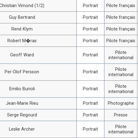
Christian Vimond (1/2)
Portrait
Pilote français
Guy Bertrand
Portrait
Pilote français
René Klym
Portrait
Pilote français
Robert M�ras
Portrait
Pilote français
Pilote
Geoff Ward
Portrait
international
Pilote
Per-Olof Persson
Portrait
international
Pilote
Emilio Burioli
Portrait
international
Jean-Marie Rieu
Portrait
Photographe
Serge Regourd
Portrait
Presse
Pilote
Leslie Archer
Portrait
international