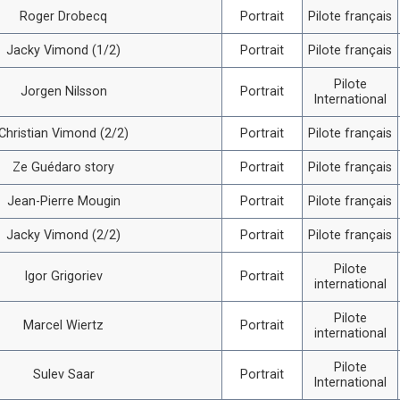
Roger Drobecq
Portrait
Pilote français
Jacky Vimond (1/2)
Portrait
Pilote français
Pilote
Jorgen Nilsson
Portrait
International
Christian Vimond (2/2)
Portrait
Pilote français
Ze Guédaro story
Portrait
Pilote français
Jean-Pierre Mougin
Portrait
Pilote français
Jacky Vimond (2/2)
Portrait
Pilote français
Pilote
Igor Grigoriev
Portrait
international
Pilote
Marcel Wiertz
Portrait
international
Pilote
Sulev Saar
Portrait
International