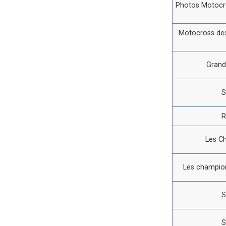
Photos Motocro
Motocross des
Grand
S
R
Les C
Les champion
S
S