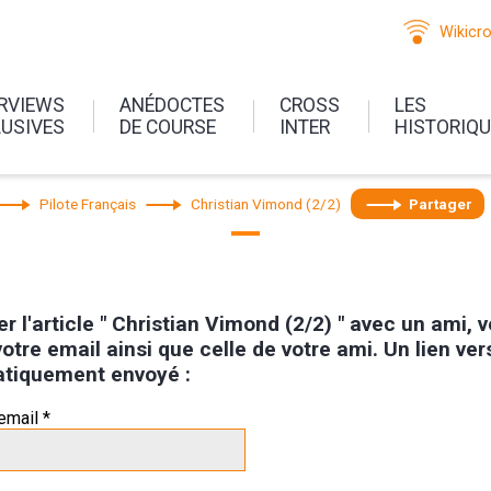
Wikicr
ERVIEWS
ANÉDOCTES
CROSS
LES
LUSIVES
DE COURSE
INTER
HISTORIQ
Pilote Français
Christian Vimond (2/2)
Partager
r l'article " Christian Vimond (2/2) " avec un ami, v
otre email ainsi que celle de votre ami. Un lien vers 
tiquement envoyé :
email *