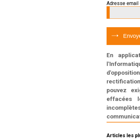
Adresse email 
En applica
l'Informati
d'oppositio
rectificatio
pouvez exi
effacées l
incomplètes,
communicati
Articles les p