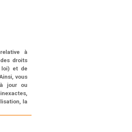
elative à
 des droits
 loi) et de
Ainsi, vous
 à jour ou
nexactes,
isation, la