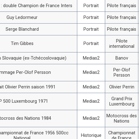
i : double Champion de France Inters
Portrait
Pilote français
Guy Ledormeur
Portrait
Pilote français
Serge Blanchard
Portrait
Pilote français
Pilote
Tim Gibbes
Portrait
international
 Slovaquie (ex-Tchécoslovaquie)
Medias2
Banov
Per-Olof
mmage Per-Olof Persson
Medias2
Persson
ait Olivier Perrin saison 1991
Medias2
Olivier Perrin
Grand Prix
P 500 Luxembourg 1971
Medias2
Luxembourg
Motocross des
ocross des Nations 1984
Medias2
Nations
hampionnat de France 1956 500cc
Championnat
Historique
National
de France