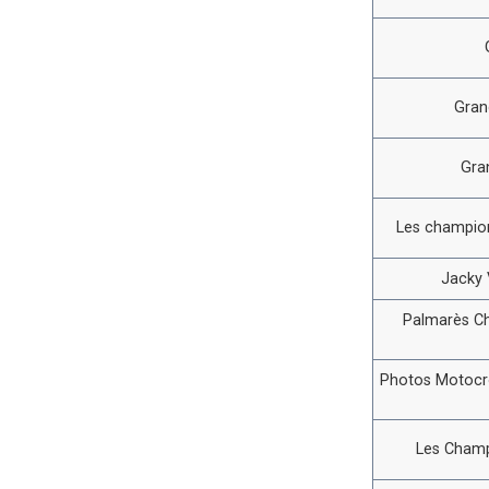
Gran
Gra
Les champion
Jacky V
Palmarès C
Photos Motocro
Les Champ