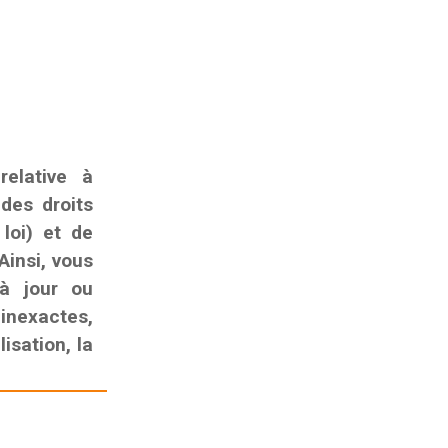
elative à
 des droits
 loi) et de
Ainsi, vous
 à jour ou
nexactes,
isation, la