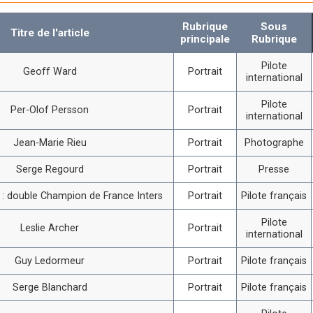
Rubrique
Sous
Titre de l'article
principale
Rubrique
Pilote
Geoff Ward
Portrait
international
Pilote
Per-Olof Persson
Portrait
international
Jean-Marie Rieu
Portrait
Photographe
Serge Regourd
Portrait
Presse
i : double Champion de France Inters
Portrait
Pilote français
Pilote
Leslie Archer
Portrait
international
Guy Ledormeur
Portrait
Pilote français
Serge Blanchard
Portrait
Pilote français