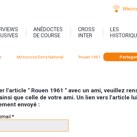
Wikicr
ERVIEWS
ANÉDOCTES
CROSS
LES
LUSIVES
DE COURSE
INTER
HISTORIQ
r
Motocross Extra National
Rouen 1961
Partage
r l'article " Rouen 1961 " avec un ami, veuillez ren
ainsi que celle de votre ami. Un lien vers l'article lu
ement envoyé :
email *