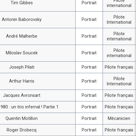
Pilote
Tim Gibbes
Portrait
international
Pilote
Antonin Baborovsky
Portrait
International
Pilote
André Malherbe
Portrait
international
Pilote
Miloslav Soucek
Portrait
international
Joseph Pilati
Portrait
Pilote français
Pilote
Arthur Harris
Portrait
International
Jacques Avronsart
Portrait
Pilote français
980 : un trio infernal ! Partie 1
Portrait
Pilote français
Quentin Motillon
Portrait
Mécanicien
Roger Drobecq
Portrait
Pilote français