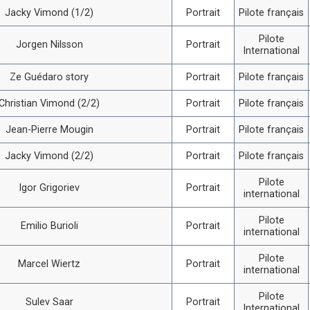
Jacky Vimond (1/2)
Portrait
Pilote français
Pilote
Jorgen Nilsson
Portrait
International
Ze Guédaro story
Portrait
Pilote français
Christian Vimond (2/2)
Portrait
Pilote français
Jean-Pierre Mougin
Portrait
Pilote français
Jacky Vimond (2/2)
Portrait
Pilote français
Pilote
Igor Grigoriev
Portrait
international
Pilote
Emilio Burioli
Portrait
international
Pilote
Marcel Wiertz
Portrait
international
Pilote
Sulev Saar
Portrait
International