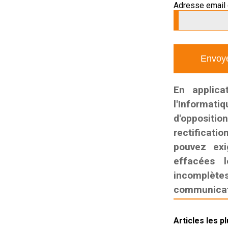
Adresse email 
En applica
l'Informati
d'oppositio
rectificatio
pouvez exi
effacées l
incomplètes,
communicati
Articles les p