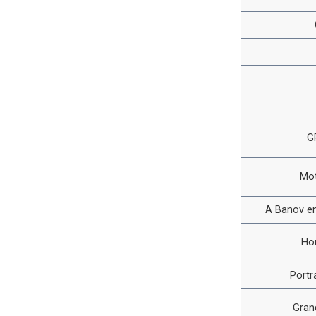
G
Mot
A Banov en
Ho
Portr
Gran