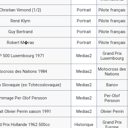
Christian Vimond (1/2)
Portrait
Pilote français
René Klym
Portrait
Pilote français
Guy Bertrand
Portrait
Pilote français
Robert M�ras
Portrait
Pilote français
Grand Prix
P 500 Luxembourg 1971
Medias2
Luxembourg
Motocross des
ocross des Nations 1984
Medias2
Nations
 Slovaquie (ex-Tchécoslovaquie)
Medias2
Banov
Per-Olof
mmage Per-Olof Persson
Medias2
Persson
ait Olivier Perrin saison 1991
Medias2
Olivier Perrin
Grand Prix
d Prix Hollande 1962 500cc
Historique
Europe