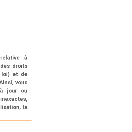
elative à
 des droits
 loi) et de
Ainsi, vous
 à jour ou
nexactes,
isation, la