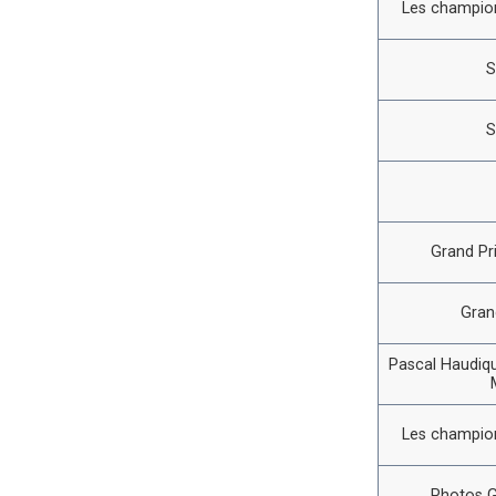
Les champion
S
S
Grand Pr
Gran
Pascal Haudiqu
Les champion
Photos G