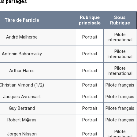
lus partagés
Rubrique
Sous
Titre de l'article
principale
Rubrique
Pilote
André Malherbe
Portrait
international
Pilote
Antonin Baborovsky
Portrait
International
Pilote
Arthur Harris
Portrait
International
Christian Vimond (1/2)
Portrait
Pilote français
Jacques Avronsart
Portrait
Pilote français
Guy Bertrand
Portrait
Pilote français
Robert M�ras
Portrait
Pilote français
Pilote
Jorgen Nilsson
Portrait
International