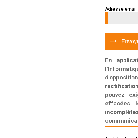
Adresse email 
En applica
l'Informati
d'oppositio
rectificatio
pouvez exi
effacées l
incomplètes,
communicati