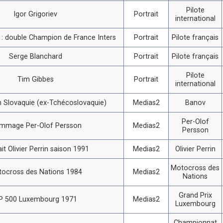
Pilote
Igor Grigoriev
Portrait
international
i : double Champion de France Inters
Portrait
Pilote français
Serge Blanchard
Portrait
Pilote français
Pilote
Tim Gibbes
Portrait
international
 Slovaquie (ex-Tchécoslovaquie)
Medias2
Banov
Per-Olof
mmage Per-Olof Persson
Medias2
Persson
ait Olivier Perrin saison 1991
Medias2
Olivier Perrin
Motocross des
ocross des Nations 1984
Medias2
Nations
Grand Prix
P 500 Luxembourg 1971
Medias2
Luxembourg
Championnat