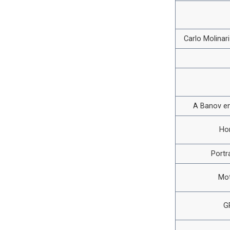
Carlo Molinar
A Banov en
Ho
Portr
Mot
G