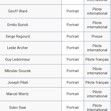
Pilote
Geoff Ward
Portrait
international
Pilote
Emilio Burioli
Portrait
international
Serge Regourd
Portrait
Presse
Pilote
Leslie Archer
Portrait
international
Guy Ledormeur
Portrait
Pilote français
Pilote
Miloslav Soucek
Portrait
international
Joseph Pilati
Portrait
Pilote français
Pilote
Marcel Wiertz
Portrait
international
Pilote
Sulev Saar
Portrait
International