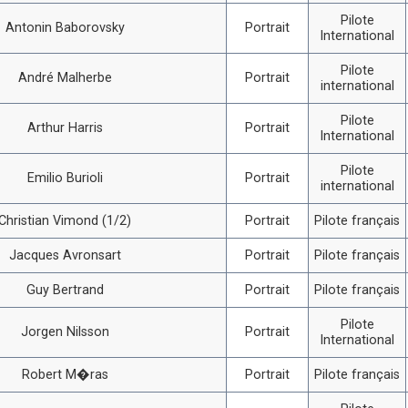
Pilote
Antonin Baborovsky
Portrait
International
Pilote
André Malherbe
Portrait
international
Pilote
Arthur Harris
Portrait
International
Pilote
Emilio Burioli
Portrait
international
Christian Vimond (1/2)
Portrait
Pilote français
Jacques Avronsart
Portrait
Pilote français
Guy Bertrand
Portrait
Pilote français
Pilote
Jorgen Nilsson
Portrait
International
Robert M�ras
Portrait
Pilote français