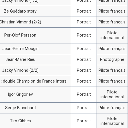
Jacky Vimond (1/2)
Portrait
Pilote français
Ze Guédaro story
Portrait
Pilote français
Christian Vimond (2/2)
Portrait
Pilote français
Pilote
Per-Olof Persson
Portrait
international
Jean-Pierre Mougin
Portrait
Pilote français
Jean-Marie Rieu
Portrait
Photographe
Jacky Vimond (2/2)
Portrait
Pilote français
i : double Champion de France Inters
Portrait
Pilote français
Pilote
Igor Grigoriev
Portrait
international
Serge Blanchard
Portrait
Pilote français
Pilote
Tim Gibbes
Portrait
international