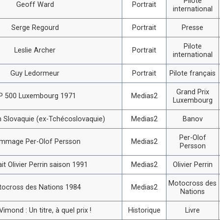
Pilote
Geoff Ward
Portrait
international
Serge Regourd
Portrait
Presse
Pilote
Leslie Archer
Portrait
international
Guy Ledormeur
Portrait
Pilote français
Grand Prix
P 500 Luxembourg 1971
Medias2
Luxembourg
 Slovaquie (ex-Tchécoslovaquie)
Medias2
Banov
Per-Olof
mmage Per-Olof Persson
Medias2
Persson
ait Olivier Perrin saison 1991
Medias2
Olivier Perrin
Motocross des
ocross des Nations 1984
Medias2
Nations
imond : Un titre, à quel prix !
Historique
Livre