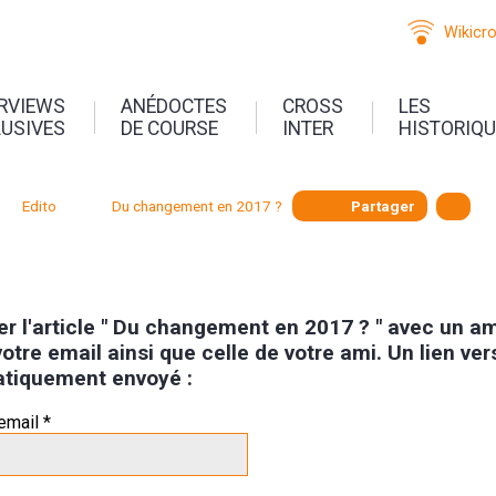
Wikicr
ERVIEWS
ANÉDOCTES
CROSS
LES
LUSIVES
DE COURSE
INTER
HISTORIQ
Edito
Du changement en 2017 ?
Partager
r l'article " Du changement en 2017 ? " avec un ami
otre email ainsi que celle de votre ami. Un lien vers 
tiquement envoyé :
email *