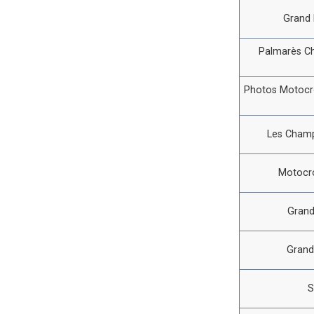
Grand 
Palmarès C
Photos Motocro
Les Champ
Motocro
Grand
Grand
S