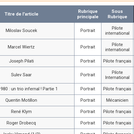
Rubrique
Sous
Titre de l'article
principale
Rubrique
Pilote
Miloslav Soucek
Portrait
international
Pilote
Marcel Wiertz
Portrait
international
Joseph Pilati
Portrait
Pilote français
Pilote
Sulev Saar
Portrait
International
980 : un trio infernal ! Partie 1
Portrait
Pilote français
Quentin Motillon
Portrait
Mécanicien
René Klym
Portrait
Pilote français
Roger Drobecq
Portrait
Pilote français