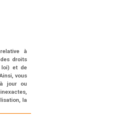
elative à
 des droits
 loi) et de
Ainsi, vous
 à jour ou
nexactes,
isation, la