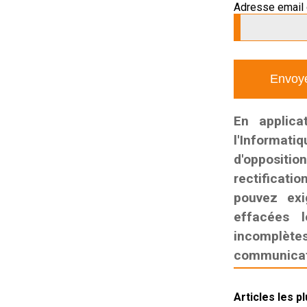
Adresse email 
En applica
l'Informati
d'oppositio
rectificatio
pouvez exi
effacées l
incomplètes,
communicati
Articles les p