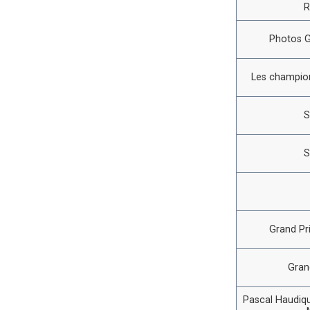
R
Photos G
Les champion
S
S
Grand Pr
Gran
Pascal Haudiqu