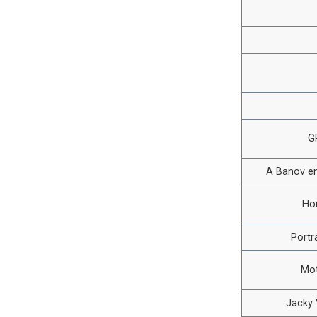
G
A Banov en
Ho
Portr
Mot
Jacky V