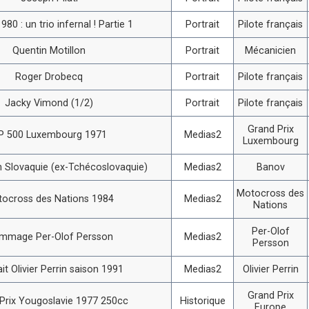
980 : un trio infernal ! Partie 1
Portrait
Pilote français
Quentin Motillon
Portrait
Mécanicien
Roger Drobecq
Portrait
Pilote français
Jacky Vimond (1/2)
Portrait
Pilote français
Grand Prix
P 500 Luxembourg 1971
Medias2
Luxembourg
 Slovaquie (ex-Tchécoslovaquie)
Medias2
Banov
Motocross des
ocross des Nations 1984
Medias2
Nations
Per-Olof
mmage Per-Olof Persson
Medias2
Persson
ait Olivier Perrin saison 1991
Medias2
Olivier Perrin
Grand Prix
Prix Yougoslavie 1977 250cc
Historique
Europe