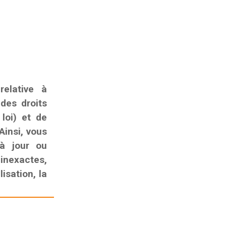
elative à
 des droits
 loi) et de
Ainsi, vous
 à jour ou
nexactes,
isation, la