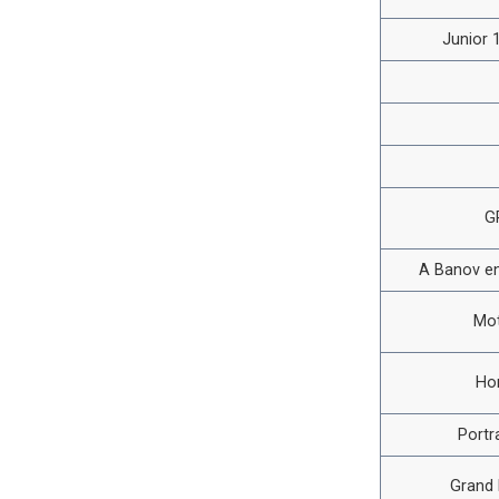
Junior 1
G
A Banov en
Mot
Ho
Portr
Grand 