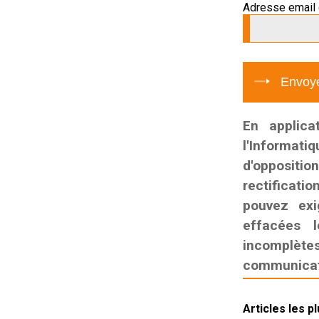
Adresse email 
En applica
l'Informati
d'oppositio
rectificatio
pouvez exi
effacées l
incomplètes,
communicati
Articles les p