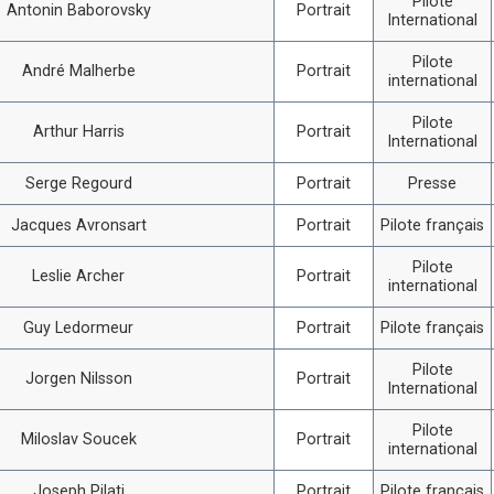
Pilote
Antonin Baborovsky
Portrait
International
Pilote
André Malherbe
Portrait
international
Pilote
Arthur Harris
Portrait
International
Serge Regourd
Portrait
Presse
Jacques Avronsart
Portrait
Pilote français
Pilote
Leslie Archer
Portrait
international
Guy Ledormeur
Portrait
Pilote français
Pilote
Jorgen Nilsson
Portrait
International
Pilote
Miloslav Soucek
Portrait
international
Joseph Pilati
Portrait
Pilote français