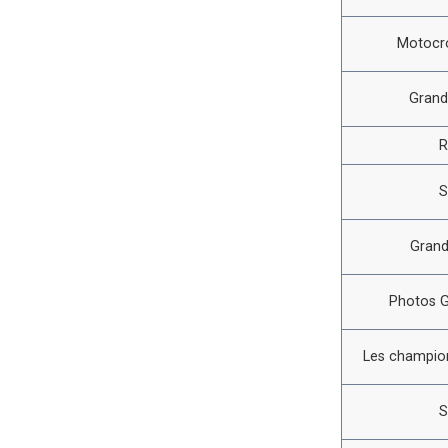
Motocro
Grand
R
S
Grand
Photos G
Les champion
S