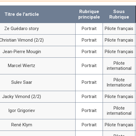
Rubrique
Sous
Titre de l'article
principale
Rubrique
Ze Guédaro story
Portrait
Pilote français
Christian Vimond (2/2)
Portrait
Pilote français
Jean-Pierre Mougin
Portrait
Pilote français
Pilote
Marcel Wiertz
Portrait
international
Pilote
Sulev Saar
Portrait
International
Jacky Vimond (2/2)
Portrait
Pilote français
Pilote
Igor Grigoriev
Portrait
international
René Klym
Portrait
Pilote français