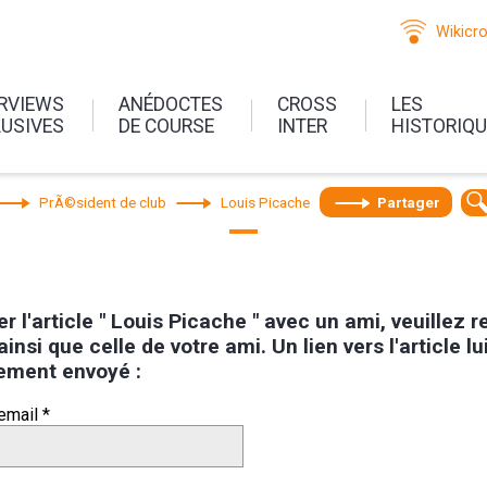
Wikicr
ERVIEWS
ANÉDOCTES
CROSS
LES
LUSIVES
DE COURSE
INTER
HISTORIQ
PrÃ©sident de club
Louis Picache
Partager
r l'article " Louis Picache " avec un ami, veuillez 
ainsi que celle de votre ami. Un lien vers l'article lu
ement envoyé :
email *