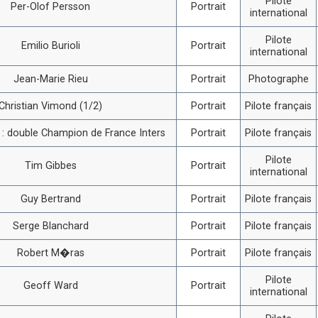
Pilote
Per-Olof Persson
Portrait
international
Pilote
Emilio Burioli
Portrait
international
Jean-Marie Rieu
Portrait
Photographe
Christian Vimond (1/2)
Portrait
Pilote français
i : double Champion de France Inters
Portrait
Pilote français
Pilote
Tim Gibbes
Portrait
international
Guy Bertrand
Portrait
Pilote français
Serge Blanchard
Portrait
Pilote français
Robert M�ras
Portrait
Pilote français
Pilote
Geoff Ward
Portrait
international