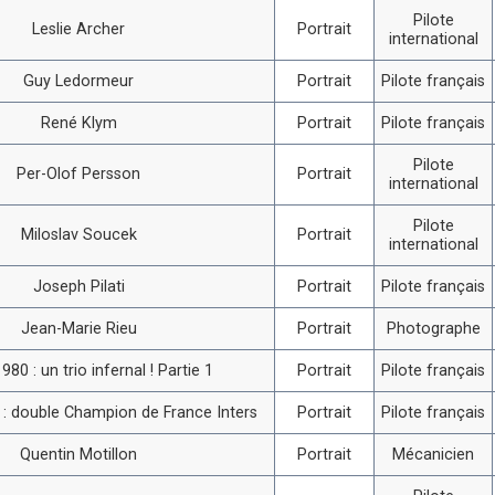
Pilote
Leslie Archer
Portrait
international
Guy Ledormeur
Portrait
Pilote français
René Klym
Portrait
Pilote français
Pilote
Per-Olof Persson
Portrait
international
Pilote
Miloslav Soucek
Portrait
international
Joseph Pilati
Portrait
Pilote français
Jean-Marie Rieu
Portrait
Photographe
980 : un trio infernal ! Partie 1
Portrait
Pilote français
i : double Champion de France Inters
Portrait
Pilote français
Quentin Motillon
Portrait
Mécanicien