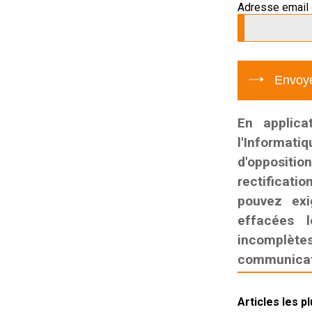
Adresse email 
En applica
l'Informati
d'oppositio
rectificatio
pouvez exi
effacées l
incomplètes,
communicati
Articles les p