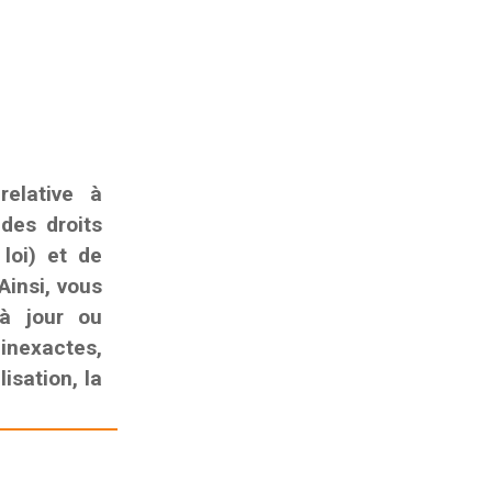
elative à
 des droits
 loi) et de
Ainsi, vous
 à jour ou
nexactes,
isation, la