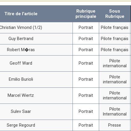
Rubrique
Sous
Titre de l'article
principale
Rubrique
Christian Vimond (1/2)
Portrait
Pilote français
Guy Bertrand
Portrait
Pilote français
Robert M�ras
Portrait
Pilote français
Pilote
Geoff Ward
Portrait
international
Pilote
Emilio Burioli
Portrait
international
Pilote
Marcel Wiertz
Portrait
international
Pilote
Sulev Saar
Portrait
International
Serge Regourd
Portrait
Presse