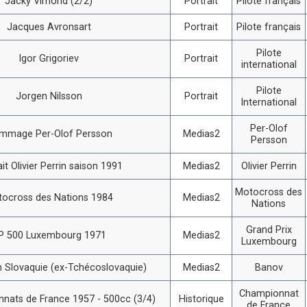
Jacky Vimond (2/2)
Portrait
Pilote français
Jacques Avronsart
Portrait
Pilote français
Pilote
Igor Grigoriev
Portrait
international
Pilote
Jorgen Nilsson
Portrait
International
Per-Olof
mmage Per-Olof Persson
Medias2
Persson
ait Olivier Perrin saison 1991
Medias2
Olivier Perrin
Motocross des
ocross des Nations 1984
Medias2
Nations
Grand Prix
P 500 Luxembourg 1971
Medias2
Luxembourg
 Slovaquie (ex-Tchécoslovaquie)
Medias2
Banov
Championnat
nats de France 1957 - 500cc (3/4)
Historique
de France