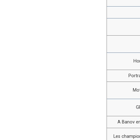
Ho
Portr
Mot
G
A Banov en
Les champion