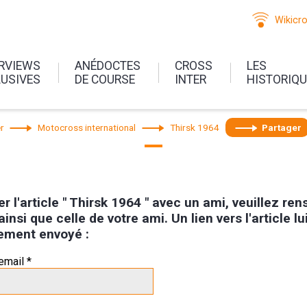
Wikicr
ERVIEWS
ANÉDOCTES
CROSS
LES
LUSIVES
DE COURSE
INTER
HISTORIQ
r
Motocross international
Thirsk 1964
Partager
r l'article " Thirsk 1964 " avec un ami, veuillez ren
ainsi que celle de votre ami. Un lien vers l'article lu
ement envoyé :
email *