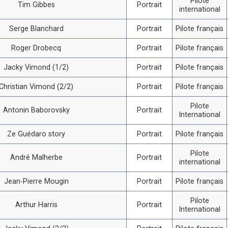
Pilote
Tim Gibbes
Portrait
international
Serge Blanchard
Portrait
Pilote français
Roger Drobecq
Portrait
Pilote français
Jacky Vimond (1/2)
Portrait
Pilote français
Christian Vimond (2/2)
Portrait
Pilote français
Pilote
Antonin Baborovsky
Portrait
International
Ze Guédaro story
Portrait
Pilote français
Pilote
André Malherbe
Portrait
international
Jean-Pierre Mougin
Portrait
Pilote français
Pilote
Arthur Harris
Portrait
International