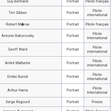
Guy Bertrand
Portrait
Pilote français
Pilote
Tim Gibbes
Portrait
international
Robert M�ras
Portrait
Pilote français
Pilote
Antonin Baborovsky
Portrait
International
Pilote
Geoff Ward
Portrait
international
Pilote
André Malherbe
Portrait
international
Pilote
Emilio Burioli
Portrait
international
Pilote
Arthur Harris
Portrait
International
Serge Regourd
Portrait
Presse