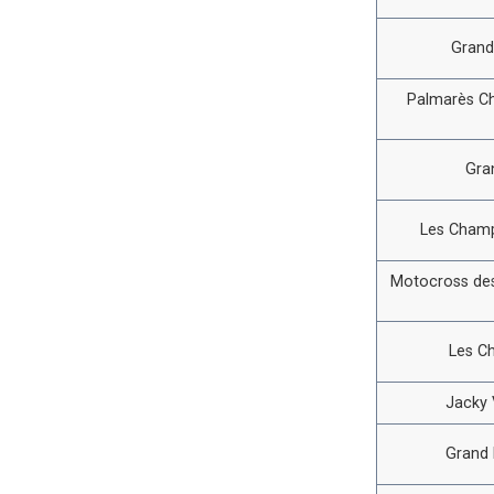
Grand
Palmarès C
Gra
Les Champ
Motocross des
Les C
Jacky V
Grand 