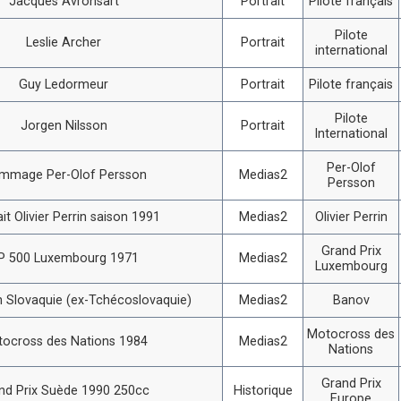
Jacques Avronsart
Portrait
Pilote français
Pilote
Leslie Archer
Portrait
international
Guy Ledormeur
Portrait
Pilote français
Pilote
Jorgen Nilsson
Portrait
International
Per-Olof
mmage Per-Olof Persson
Medias2
Persson
ait Olivier Perrin saison 1991
Medias2
Olivier Perrin
Grand Prix
P 500 Luxembourg 1971
Medias2
Luxembourg
 Slovaquie (ex-Tchécoslovaquie)
Medias2
Banov
Motocross des
ocross des Nations 1984
Medias2
Nations
Grand Prix
nd Prix Suède 1990 250cc
Historique
Europe