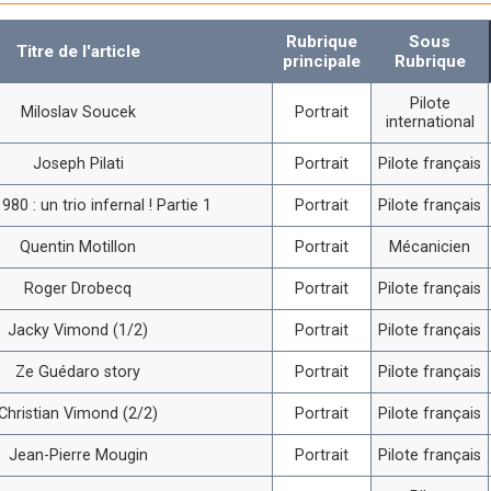
Rubrique
Sous
Titre de l'article
principale
Rubrique
Pilote
Miloslav Soucek
Portrait
international
Joseph Pilati
Portrait
Pilote français
980 : un trio infernal ! Partie 1
Portrait
Pilote français
Quentin Motillon
Portrait
Mécanicien
Roger Drobecq
Portrait
Pilote français
Jacky Vimond (1/2)
Portrait
Pilote français
Ze Guédaro story
Portrait
Pilote français
Christian Vimond (2/2)
Portrait
Pilote français
Jean-Pierre Mougin
Portrait
Pilote français