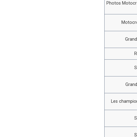
Photos Motocro
Motocro
Grand
R
S
Grand
Les champion
S
S