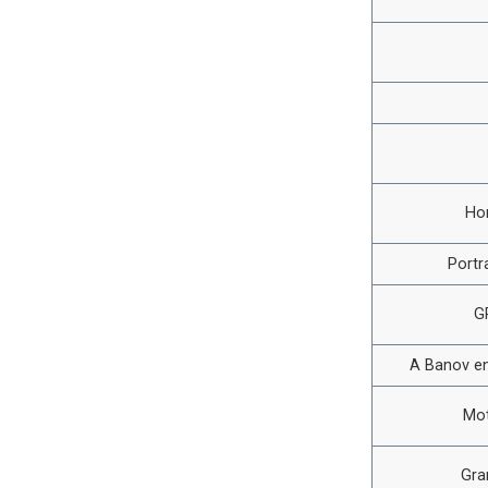
Ho
Portr
G
A Banov en
Mot
Gra