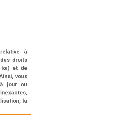
elative à
 des droits
 loi) et de
Ainsi, vous
 à jour ou
nexactes,
isation, la