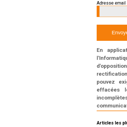
Adresse email 
En applica
l'Informati
d'oppositio
rectificatio
pouvez exi
effacées l
incomplètes,
communicati
Articles les p