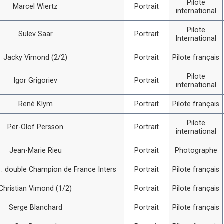
Pilote
Marcel Wiertz
Portrait
international
Pilote
Sulev Saar
Portrait
International
Jacky Vimond (2/2)
Portrait
Pilote français
Pilote
Igor Grigoriev
Portrait
international
René Klym
Portrait
Pilote français
Pilote
Per-Olof Persson
Portrait
international
Jean-Marie Rieu
Portrait
Photographe
i : double Champion de France Inters
Portrait
Pilote français
Christian Vimond (1/2)
Portrait
Pilote français
Serge Blanchard
Portrait
Pilote français