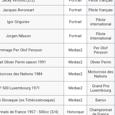
Jacky Vimond (2/2)
Portrait
Pilote français
Jacques Avronsart
Portrait
Pilote français
Pilote
Igor Grigoriev
Portrait
international
Pilote
Jorgen Nilsson
Portrait
International
Per-Olof
mmage Per-Olof Persson
Medias2
Persson
ait Olivier Perrin saison 1991
Medias2
Olivier Perrin
Motocross des
ocross des Nations 1984
Medias2
Nations
Grand Prix
P 500 Luxembourg 1971
Medias2
Luxembourg
 Slovaquie (ex-Tchécoslovaquie)
Medias2
Banov
Championnat
nats de France 1957 - 500cc (3/4)
Historique
de France