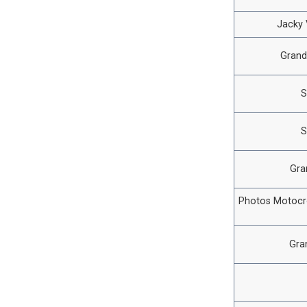
Jacky V
Grand
S
S
Gra
Photos Motocro
Gra