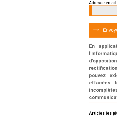
Adresse email 
En applica
l'Informati
d'oppositio
rectificatio
pouvez exi
effacées l
incomplètes,
communicati
Articles les p