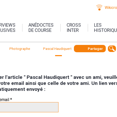
Wikicr
ERVIEWS
ANÉDOCTES
CROSS
LES
LUSIVES
DE COURSE
INTER
HISTORIQ
Photographe
Pascal Haudiquert
Partager
r l'article " Pascal Haudiquert " avec un ami, veuil
otre email ainsi que celle de votre ami. Un lien vers 
tiquement envoyé :
email *