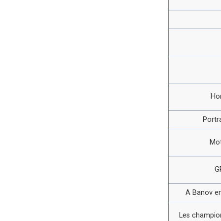
Ho
Portr
Mot
G
A Banov en
Les champion