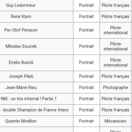
Guy Ledormeur
Portrait
Pilote français
René Klym
Portrait
Pilote français
Pilote
Per-Olof Persson
Portrait
international
Pilote
Miloslav Soucek
Portrait
international
Pilote
Emilio Burioli
Portrait
international
Joseph Pilati
Portrait
Pilote français
Jean-Marie Rieu
Portrait
Photographe
980 : un trio infernal ! Partie 1
Portrait
Pilote français
i : double Champion de France Inters
Portrait
Pilote français
Quentin Motillon
Portrait
Mécanicien