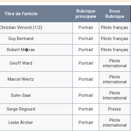
Rubrique
Sous
Titre de l'article
principale
Rubrique
Christian Vimond (1/2)
Portrait
Pilote français
Guy Bertrand
Portrait
Pilote français
Robert M�ras
Portrait
Pilote français
Pilote
Geoff Ward
Portrait
international
Pilote
Marcel Wiertz
Portrait
international
Pilote
Sulev Saar
Portrait
International
Serge Regourd
Portrait
Presse
Pilote
Leslie Archer
Portrait
international