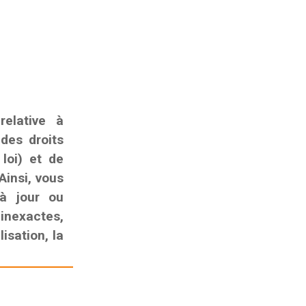
elative à
 des droits
 loi) et de
Ainsi, vous
 à jour ou
nexactes,
isation, la