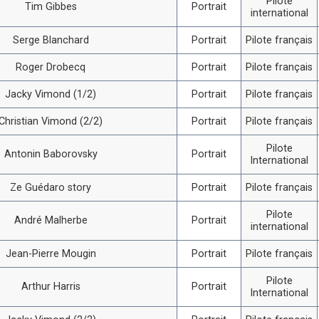
Pilote
Tim Gibbes
Portrait
international
Serge Blanchard
Portrait
Pilote français
Roger Drobecq
Portrait
Pilote français
Jacky Vimond (1/2)
Portrait
Pilote français
Christian Vimond (2/2)
Portrait
Pilote français
Pilote
Antonin Baborovsky
Portrait
International
Ze Guédaro story
Portrait
Pilote français
Pilote
André Malherbe
Portrait
international
Jean-Pierre Mougin
Portrait
Pilote français
Pilote
Arthur Harris
Portrait
International