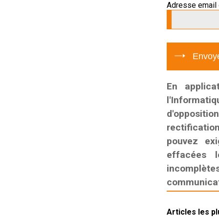
Adresse email 
En applica
l'Informati
d'oppositio
rectificatio
pouvez exi
effacées l
incomplètes,
communicati
Articles les p