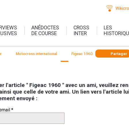
Wikicr
ERVIEWS
ANÉDOCTES
CROSS
LES
LUSIVES
DE COURSE
INTER
HISTORIQ
r
Motocross international
Figeac 1960
Partager
r l'article " Figeac 1960 " avec un ami, veuillez re
ainsi que celle de votre ami. Un lien vers l'article lu
ement envoyé :
email *