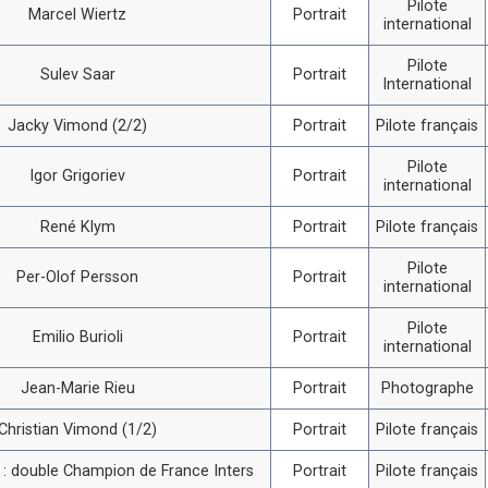
Pilote
Marcel Wiertz
Portrait
international
Pilote
Sulev Saar
Portrait
International
Jacky Vimond (2/2)
Portrait
Pilote français
Pilote
Igor Grigoriev
Portrait
international
René Klym
Portrait
Pilote français
Pilote
Per-Olof Persson
Portrait
international
Pilote
Emilio Burioli
Portrait
international
Jean-Marie Rieu
Portrait
Photographe
Christian Vimond (1/2)
Portrait
Pilote français
i : double Champion de France Inters
Portrait
Pilote français