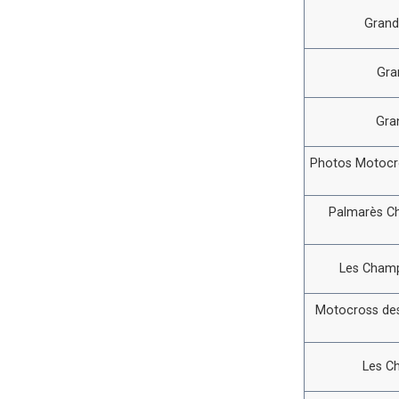
Grand
Gra
Gra
Photos Motocro
Palmarès C
Les Champ
Motocross des
Les C