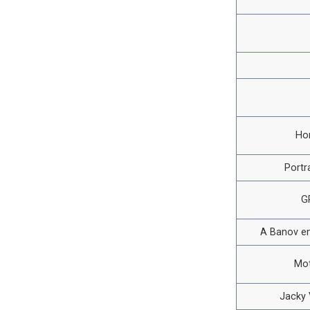
Ho
Portr
G
A Banov en
Mot
Jacky V