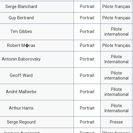
Serge Blanchard
Portrait
Pilote français
Guy Bertrand
Portrait
Pilote français
Pilote
Tim Gibbes
Portrait
international
Robert M�ras
Portrait
Pilote français
Pilote
Antonin Baborovsky
Portrait
International
Pilote
Geoff Ward
Portrait
international
Pilote
André Malherbe
Portrait
international
Pilote
Arthur Harris
Portrait
International
Serge Regourd
Portrait
Presse