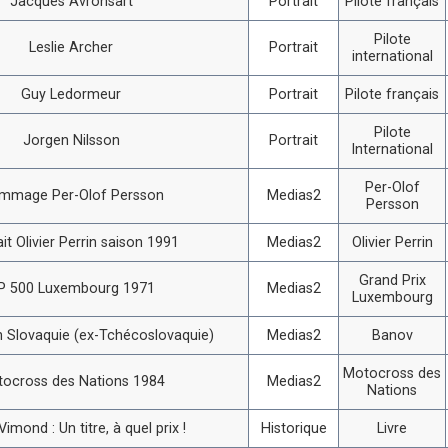
Jacques Avronsart
Portrait
Pilote français
Pilote
Leslie Archer
Portrait
international
Guy Ledormeur
Portrait
Pilote français
Pilote
Jorgen Nilsson
Portrait
International
Per-Olof
mmage Per-Olof Persson
Medias2
Persson
ait Olivier Perrin saison 1991
Medias2
Olivier Perrin
Grand Prix
P 500 Luxembourg 1971
Medias2
Luxembourg
 Slovaquie (ex-Tchécoslovaquie)
Medias2
Banov
Motocross des
ocross des Nations 1984
Medias2
Nations
imond : Un titre, à quel prix !
Historique
Livre