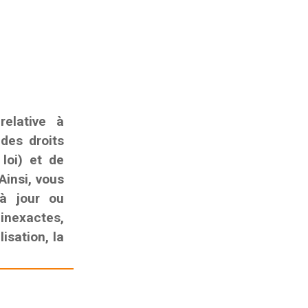
elative à
 des droits
 loi) et de
Ainsi, vous
 à jour ou
nexactes,
isation, la