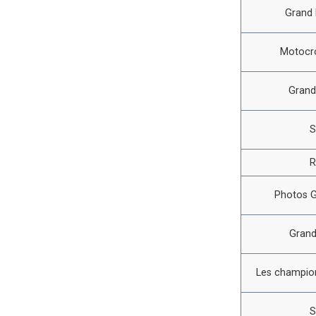
Grand 
Motocro
Grand
S
R
Photos G
Grand
Les champion
S