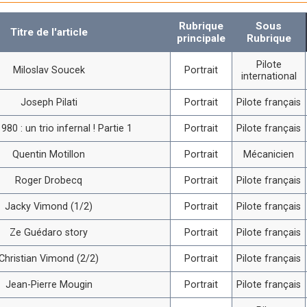
Rubrique
Sous
Titre de l'article
principale
Rubrique
Pilote
Miloslav Soucek
Portrait
international
Joseph Pilati
Portrait
Pilote français
980 : un trio infernal ! Partie 1
Portrait
Pilote français
Quentin Motillon
Portrait
Mécanicien
Roger Drobecq
Portrait
Pilote français
Jacky Vimond (1/2)
Portrait
Pilote français
Ze Guédaro story
Portrait
Pilote français
Christian Vimond (2/2)
Portrait
Pilote français
Jean-Pierre Mougin
Portrait
Pilote français