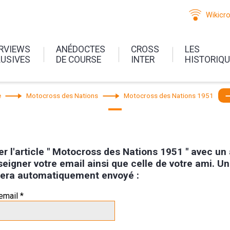
Wikicr
ERVIEWS
ANÉDOCTES
CROSS
LES
LUSIVES
DE COURSE
INTER
HISTORIQ
e
Motocross des Nations
Motocross des Nations 1951
r l'article " Motocross des Nations 1951 " avec un
seigner votre email ainsi que celle de votre ami. Un
i sera automatiquement envoyé :
email *