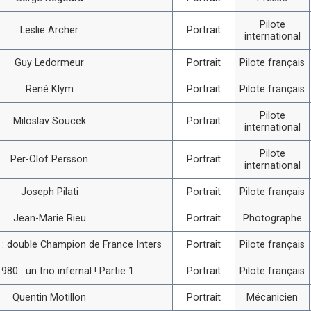
Pilote
Leslie Archer
Portrait
international
Guy Ledormeur
Portrait
Pilote français
René Klym
Portrait
Pilote français
Pilote
Miloslav Soucek
Portrait
international
Pilote
Per-Olof Persson
Portrait
international
Joseph Pilati
Portrait
Pilote français
Jean-Marie Rieu
Portrait
Photographe
i : double Champion de France Inters
Portrait
Pilote français
980 : un trio infernal ! Partie 1
Portrait
Pilote français
Quentin Motillon
Portrait
Mécanicien