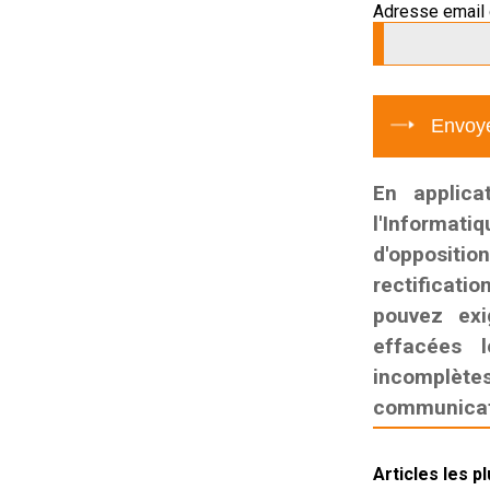
Adresse email 
En applica
l'Informati
d'oppositio
rectificatio
pouvez exi
effacées l
incomplètes,
communicati
Articles les p