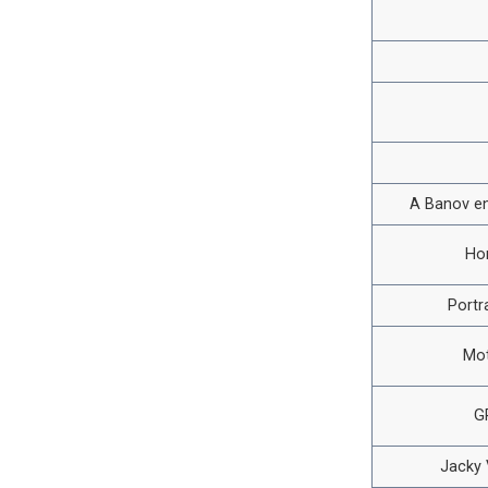
A Banov en
Ho
Portr
Mot
G
Jacky V