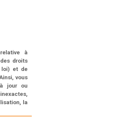
elative à
 des droits
 loi) et de
Ainsi, vous
 à jour ou
nexactes,
isation, la