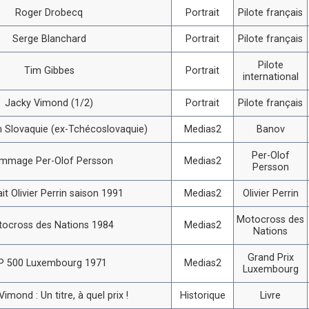
Roger Drobecq
Portrait
Pilote français
Serge Blanchard
Portrait
Pilote français
Pilote
Tim Gibbes
Portrait
international
Jacky Vimond (1/2)
Portrait
Pilote français
 Slovaquie (ex-Tchécoslovaquie)
Medias2
Banov
Per-Olof
mmage Per-Olof Persson
Medias2
Persson
ait Olivier Perrin saison 1991
Medias2
Olivier Perrin
Motocross des
ocross des Nations 1984
Medias2
Nations
Grand Prix
P 500 Luxembourg 1971
Medias2
Luxembourg
imond : Un titre, à quel prix !
Historique
Livre