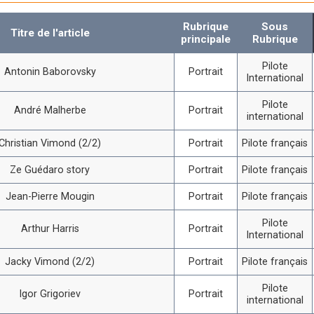
Rubrique
Sous
Titre de l'article
principale
Rubrique
Pilote
Antonin Baborovsky
Portrait
International
Pilote
André Malherbe
Portrait
international
Christian Vimond (2/2)
Portrait
Pilote français
Ze Guédaro story
Portrait
Pilote français
Jean-Pierre Mougin
Portrait
Pilote français
Pilote
Arthur Harris
Portrait
International
Jacky Vimond (2/2)
Portrait
Pilote français
Pilote
Igor Grigoriev
Portrait
international