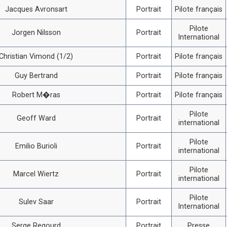
Jacques Avronsart
Portrait
Pilote français
Pilote
Jorgen Nilsson
Portrait
International
Christian Vimond (1/2)
Portrait
Pilote français
Guy Bertrand
Portrait
Pilote français
Robert M�ras
Portrait
Pilote français
Pilote
Geoff Ward
Portrait
international
Pilote
Emilio Burioli
Portrait
international
Pilote
Marcel Wiertz
Portrait
international
Pilote
Sulev Saar
Portrait
International
Serge Regourd
Portrait
Presse