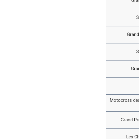
Gra
S
Grand
S
Gra
Motocross des
Grand Pr
Les C