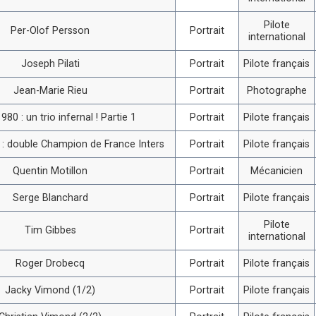
Pilote
Per-Olof Persson
Portrait
international
Joseph Pilati
Portrait
Pilote français
Jean-Marie Rieu
Portrait
Photographe
980 : un trio infernal ! Partie 1
Portrait
Pilote français
i : double Champion de France Inters
Portrait
Pilote français
Quentin Motillon
Portrait
Mécanicien
Serge Blanchard
Portrait
Pilote français
Pilote
Tim Gibbes
Portrait
international
Roger Drobecq
Portrait
Pilote français
Jacky Vimond (1/2)
Portrait
Pilote français