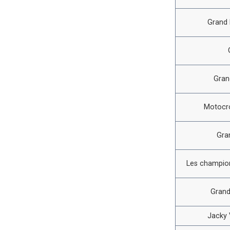
Grand 
Gran
Motocro
Gra
Les champion
Grand
Jacky V