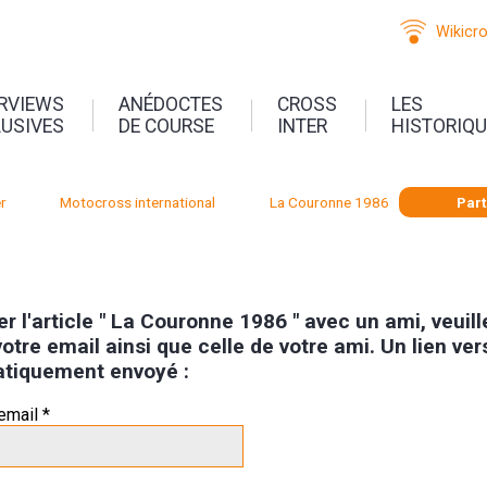
Wikicr
ERVIEWS
ANÉDOCTES
CROSS
LES
LUSIVES
DE COURSE
INTER
HISTORIQ
r
Motocross international
La Couronne 1986
Par
r l'article " La Couronne 1986 " avec un ami, veuil
otre email ainsi que celle de votre ami. Un lien vers 
tiquement envoyé :
email *