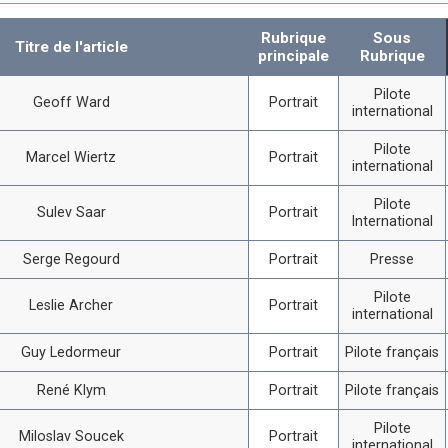
Rubrique
Sous
Titre de l'article
principale
Rubrique
Pilote
Geoff Ward
Portrait
international
Pilote
Marcel Wiertz
Portrait
international
Pilote
Sulev Saar
Portrait
International
Serge Regourd
Portrait
Presse
Pilote
Leslie Archer
Portrait
international
Guy Ledormeur
Portrait
Pilote français
René Klym
Portrait
Pilote français
Pilote
Miloslav Soucek
Portrait
international