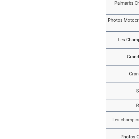
Palmarès C
Photos Motocro
Les Champ
Grand
Gran
S
R
Les champion
Photos G