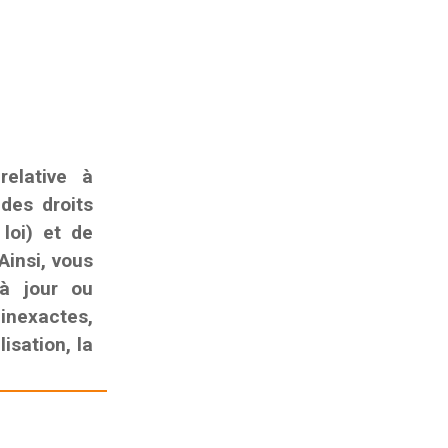
elative à
 des droits
 loi) et de
Ainsi, vous
 à jour ou
nexactes,
isation, la