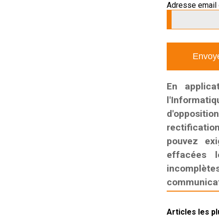
Adresse email 
En applica
l'Informati
d'oppositio
rectificatio
pouvez exi
effacées l
incomplètes,
communicati
Articles les p