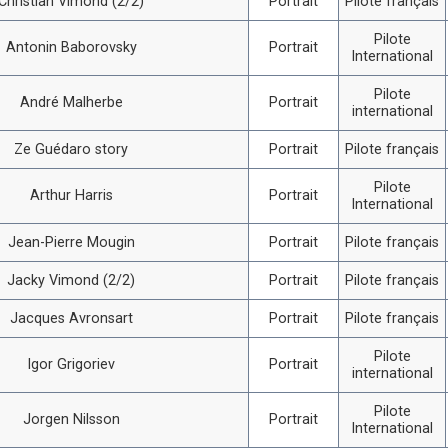
Christian Vimond (2/2)
Portrait
Pilote français
Pilote
Antonin Baborovsky
Portrait
International
Pilote
André Malherbe
Portrait
international
Ze Guédaro story
Portrait
Pilote français
Pilote
Arthur Harris
Portrait
International
Jean-Pierre Mougin
Portrait
Pilote français
Jacky Vimond (2/2)
Portrait
Pilote français
Jacques Avronsart
Portrait
Pilote français
Pilote
Igor Grigoriev
Portrait
international
Pilote
Jorgen Nilsson
Portrait
International