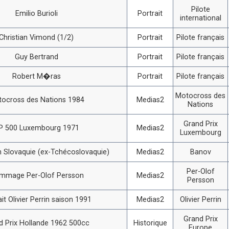
Pilote
Emilio Burioli
Portrait
international
Christian Vimond (1/2)
Portrait
Pilote français
Guy Bertrand
Portrait
Pilote français
Robert M�ras
Portrait
Pilote français
Motocross des
ocross des Nations 1984
Medias2
Nations
Grand Prix
P 500 Luxembourg 1971
Medias2
Luxembourg
 Slovaquie (ex-Tchécoslovaquie)
Medias2
Banov
Per-Olof
mmage Per-Olof Persson
Medias2
Persson
ait Olivier Perrin saison 1991
Medias2
Olivier Perrin
Grand Prix
d Prix Hollande 1962 500cc
Historique
Europe