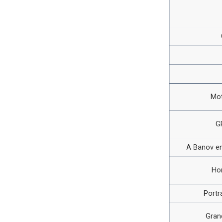
Mot
G
A Banov en
Ho
Portr
Gran