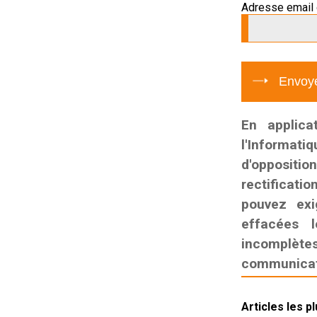
Adresse email 
En applica
l'Informati
d'oppositio
rectificatio
pouvez exi
effacées l
incomplètes,
communicati
Articles les p