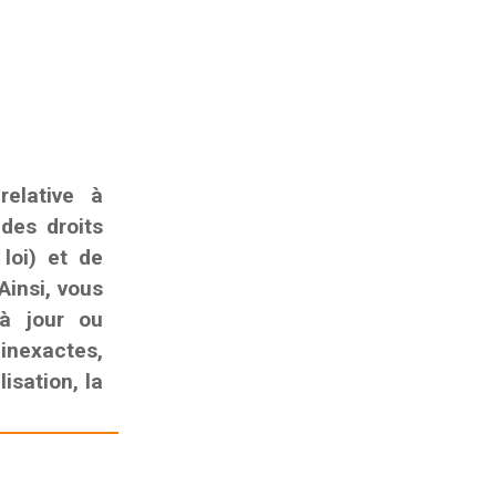
elative à
 des droits
 loi) et de
Ainsi, vous
 à jour ou
nexactes,
isation, la