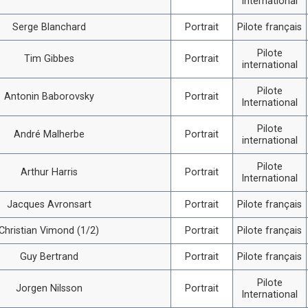
international
Serge Blanchard
Portrait
Pilote français
Pilote
Tim Gibbes
Portrait
international
Pilote
Antonin Baborovsky
Portrait
International
Pilote
André Malherbe
Portrait
international
Pilote
Arthur Harris
Portrait
International
Jacques Avronsart
Portrait
Pilote français
Christian Vimond (1/2)
Portrait
Pilote français
Guy Bertrand
Portrait
Pilote français
Pilote
Jorgen Nilsson
Portrait
International