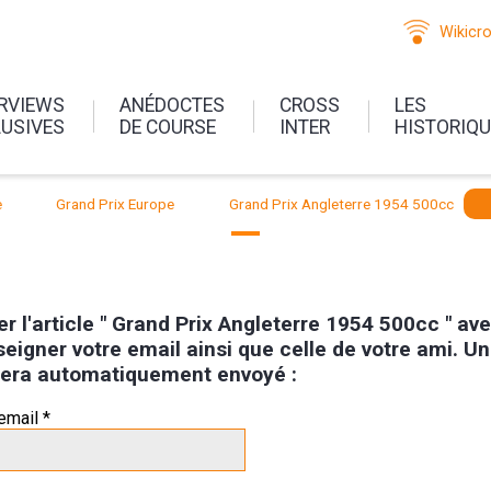
Wikicr
ERVIEWS
ANÉDOCTES
CROSS
LES
LUSIVES
DE COURSE
INTER
HISTORIQ
e
Grand Prix Europe
Grand Prix Angleterre 1954 500cc
r l'article " Grand Prix Angleterre 1954 500cc " av
seigner votre email ainsi que celle de votre ami. Un
i sera automatiquement envoyé :
email *