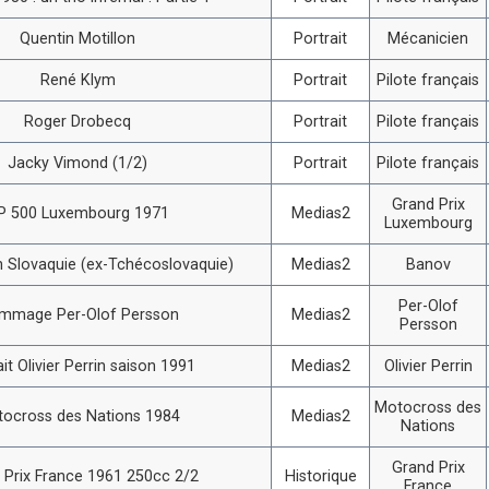
Quentin Motillon
Portrait
Mécanicien
René Klym
Portrait
Pilote français
Roger Drobecq
Portrait
Pilote français
Jacky Vimond (1/2)
Portrait
Pilote français
Grand Prix
P 500 Luxembourg 1971
Medias2
Luxembourg
 Slovaquie (ex-Tchécoslovaquie)
Medias2
Banov
Per-Olof
mmage Per-Olof Persson
Medias2
Persson
ait Olivier Perrin saison 1991
Medias2
Olivier Perrin
Motocross des
ocross des Nations 1984
Medias2
Nations
Grand Prix
 Prix France 1961 250cc 2/2
Historique
France