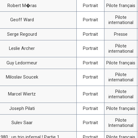
Robert M�ras
Portrait
Pilote français
Pilote
Geoff Ward
Portrait
international
Serge Regourd
Portrait
Presse
Pilote
Leslie Archer
Portrait
international
Guy Ledormeur
Portrait
Pilote français
Pilote
Miloslav Soucek
Portrait
international
Pilote
Marcel Wiertz
Portrait
international
Joseph Pilati
Portrait
Pilote français
Pilote
Sulev Saar
Portrait
International
980 : un trio infernal ! Partie 1
Portrait
Pilote français