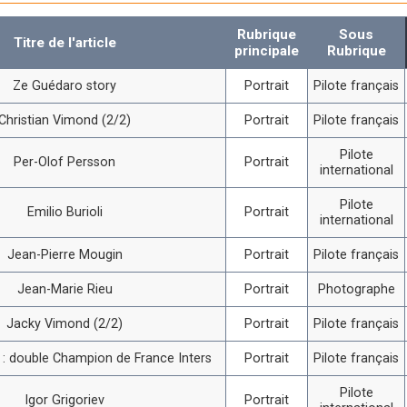
Rubrique
Sous
Titre de l'article
principale
Rubrique
Ze Guédaro story
Portrait
Pilote français
Christian Vimond (2/2)
Portrait
Pilote français
Pilote
Per-Olof Persson
Portrait
international
Pilote
Emilio Burioli
Portrait
international
Jean-Pierre Mougin
Portrait
Pilote français
Jean-Marie Rieu
Portrait
Photographe
Jacky Vimond (2/2)
Portrait
Pilote français
i : double Champion de France Inters
Portrait
Pilote français
Pilote
Igor Grigoriev
Portrait