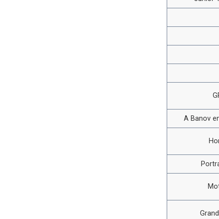
G
A Banov en
Ho
Portr
Mot
Grand