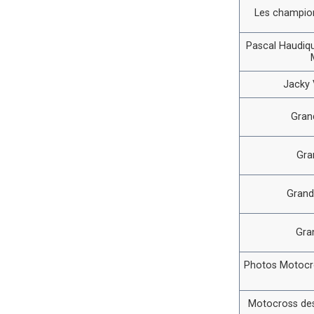
Les champion
Pascal Haudiqu
Jacky V
Gran
Gra
Grand
Gra
Photos Motocro
Motocross des