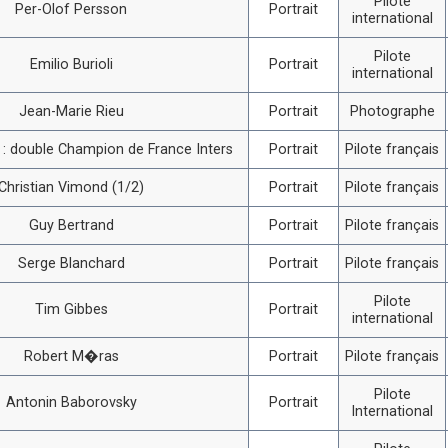
Pilote
Per-Olof Persson
Portrait
international
Pilote
Emilio Burioli
Portrait
international
Jean-Marie Rieu
Portrait
Photographe
i : double Champion de France Inters
Portrait
Pilote français
Christian Vimond (1/2)
Portrait
Pilote français
Guy Bertrand
Portrait
Pilote français
Serge Blanchard
Portrait
Pilote français
Pilote
Tim Gibbes
Portrait
international
Robert M�ras
Portrait
Pilote français
Pilote
Antonin Baborovsky
Portrait
International