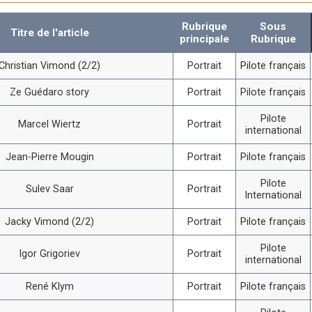
Rubrique
Sous
Titre de l'article
principale
Rubrique
Christian Vimond (2/2)
Portrait
Pilote français
Ze Guédaro story
Portrait
Pilote français
Pilote
Marcel Wiertz
Portrait
international
Jean-Pierre Mougin
Portrait
Pilote français
Pilote
Sulev Saar
Portrait
International
Jacky Vimond (2/2)
Portrait
Pilote français
Pilote
Igor Grigoriev
Portrait
international
René Klym
Portrait
Pilote français