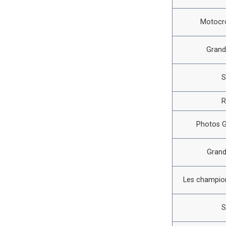
Motocro
Grand
S
R
Photos G
Grand
Les champion
S