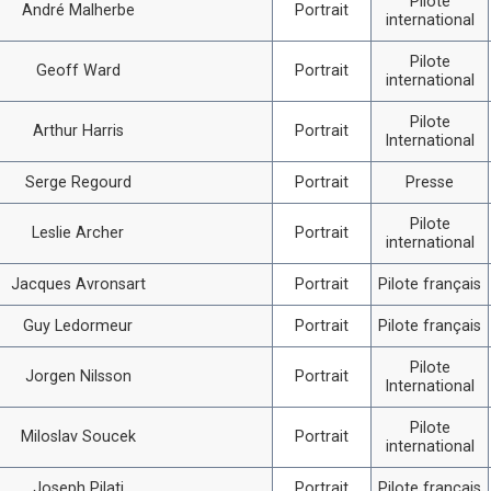
Pilote
André Malherbe
Portrait
international
Pilote
Geoff Ward
Portrait
international
Pilote
Arthur Harris
Portrait
International
Serge Regourd
Portrait
Presse
Pilote
Leslie Archer
Portrait
international
Jacques Avronsart
Portrait
Pilote français
Guy Ledormeur
Portrait
Pilote français
Pilote
Jorgen Nilsson
Portrait
International
Pilote
Miloslav Soucek
Portrait
international
Joseph Pilati
Portrait
Pilote français