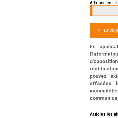
Adresse email 
En applica
l'Informati
d'oppositio
rectificatio
pouvez exi
effacées l
incomplètes,
communicati
Articles les p