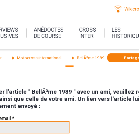
Wikicr
ERVIEWS
ANÉDOCTES
CROSS
LES
LUSIVES
DE COURSE
INTER
HISTORIQ
r
Motocross international
BellÃªme 1989
Partag
r l'article " BellÃªme 1989 " avec un ami, veuillez 
ainsi que celle de votre ami. Un lien vers l'article lu
ement envoyé :
email *