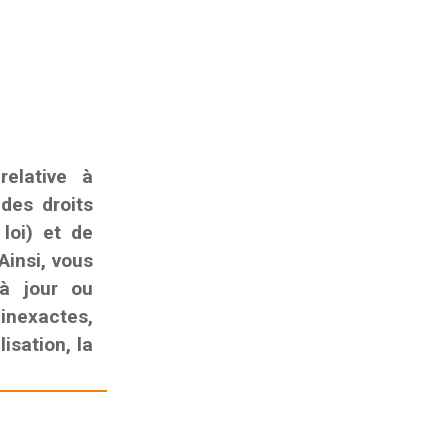
elative à
 des droits
 loi) et de
Ainsi, vous
 à jour ou
nexactes,
isation, la