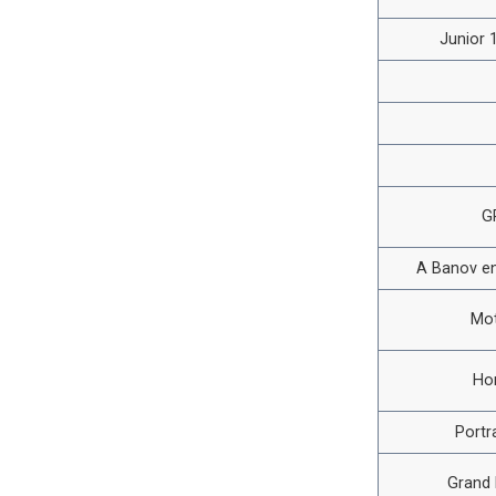
Junior 1
G
A Banov en
Mot
Ho
Portr
Grand 