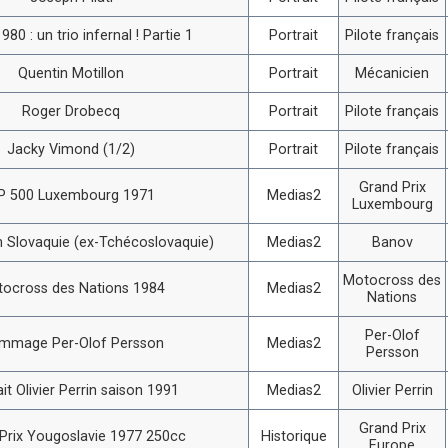
980 : un trio infernal ! Partie 1
Portrait
Pilote français
Quentin Motillon
Portrait
Mécanicien
Roger Drobecq
Portrait
Pilote français
Jacky Vimond (1/2)
Portrait
Pilote français
Grand Prix
P 500 Luxembourg 1971
Medias2
Luxembourg
 Slovaquie (ex-Tchécoslovaquie)
Medias2
Banov
Motocross des
ocross des Nations 1984
Medias2
Nations
Per-Olof
mmage Per-Olof Persson
Medias2
Persson
ait Olivier Perrin saison 1991
Medias2
Olivier Perrin
Grand Prix
Prix Yougoslavie 1977 250cc
Historique
Europe