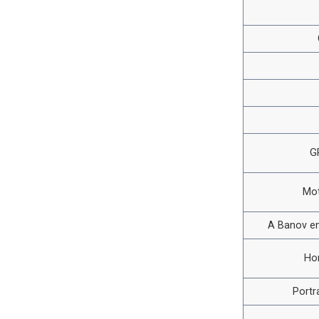
G
Mot
A Banov en
Ho
Portr