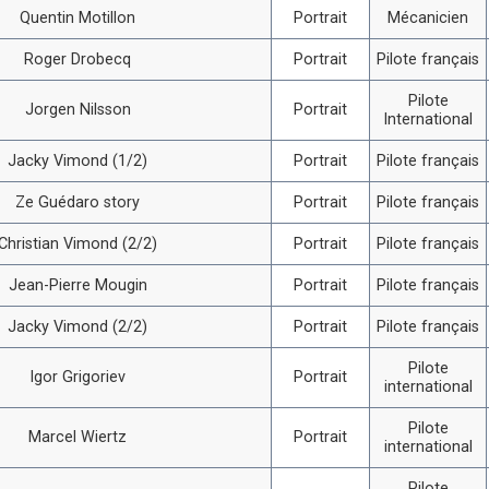
Quentin Motillon
Portrait
Mécanicien
Roger Drobecq
Portrait
Pilote français
Pilote
Jorgen Nilsson
Portrait
International
Jacky Vimond (1/2)
Portrait
Pilote français
Ze Guédaro story
Portrait
Pilote français
Christian Vimond (2/2)
Portrait
Pilote français
Jean-Pierre Mougin
Portrait
Pilote français
Jacky Vimond (2/2)
Portrait
Pilote français
Pilote
Igor Grigoriev
Portrait
international
Pilote
Marcel Wiertz
Portrait
international
Pilote