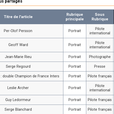
lus partagés
Rubrique
Sous
Titre de l'article
principale
Rubrique
Pilote
Per-Olof Persson
Portrait
international
Pilote
Geoff Ward
Portrait
international
Jean-Marie Rieu
Portrait
Photographe
Serge Regourd
Portrait
Presse
i : double Champion de France Inters
Portrait
Pilote français
Pilote
Leslie Archer
Portrait
international
Guy Ledormeur
Portrait
Pilote français
Serge Blanchard
Portrait
Pilote français