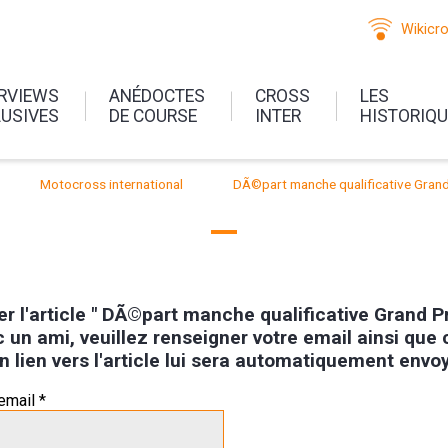
Wikicr
ERVIEWS
ANÉDOCTES
CROSS
LES
LUSIVES
DE COURSE
INTER
HISTORIQ
Motocross international
DÃ©part manche qualificative Gran
er l'article " DÃ©part manche qualificative Grand P
un ami, veuillez renseigner votre email ainsi que 
n lien vers l'article lui sera automatiquement envoy
email *