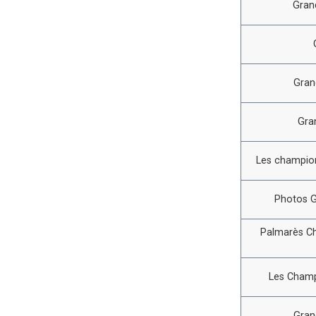
Gran
Gran
Gra
Les champion
Photos G
Palmarès C
Les Champ
Gran