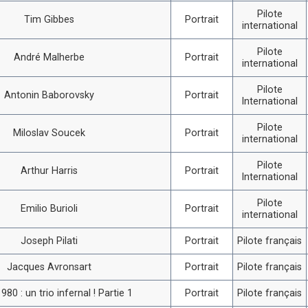
Pilote
Tim Gibbes
Portrait
international
Pilote
André Malherbe
Portrait
international
Pilote
Antonin Baborovsky
Portrait
International
Pilote
Miloslav Soucek
Portrait
international
Pilote
Arthur Harris
Portrait
International
Pilote
Emilio Burioli
Portrait
international
Joseph Pilati
Portrait
Pilote français
Jacques Avronsart
Portrait
Pilote français
980 : un trio infernal ! Partie 1
Portrait
Pilote français