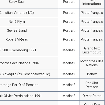
Sulev Saar
Portrait
International
Christian Vimond (1/2)
Portrait
Pilote français
René Klym
Portrait
Pilote français
Guy Bertrand
Portrait
Pilote français
Robert M�ras
Portrait
Pilote français
Grand Prix
P 500 Luxembourg 1971
Medias2
Luxembourg
Motocross des
ocross des Nations 1984
Medias2
Nations
 Slovaquie (ex-Tchécoslovaquie)
Medias2
Banov
Per-Olof
mmage Per-Olof Persson
Medias2
Persson
ait Olivier Perrin saison 1991
Medias2
Olivier Perrin
Grand Prix