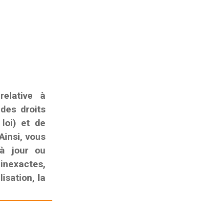
elative à
 des droits
 loi) et de
Ainsi, vous
 à jour ou
nexactes,
isation, la