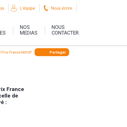
oss
L'équipe
Nous écrire
NOS
NOUS
UES
MEDIAS
CONTACTER
d Prix France MXGP
Partager
rix France
celle de
é :