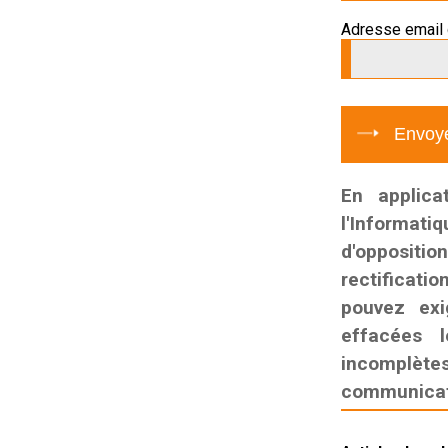
Adresse email 
En applica
l'Informati
d'oppositio
rectificatio
pouvez exi
effacées l
incomplètes,
communicati