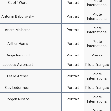
Pilote
Geoff Ward
Portrait
international
Pilote
Antonin Baborovsky
Portrait
International
Pilote
André Malherbe
Portrait
international
Pilote
Arthur Harris
Portrait
International
Serge Regourd
Portrait
Presse
Jacques Avronsart
Portrait
Pilote français
Pilote
Leslie Archer
Portrait
international
Guy Ledormeur
Portrait
Pilote français
Pilote
Jorgen Nilsson
Portrait
International
Pilote