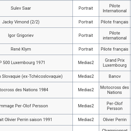
Pilote
Sulev Saar
Portrait
International
Jacky Vimond (2/2)
Portrait
Pilote français
Pilote
Igor Grigoriev
Portrait
international
René Klym
Portrait
Pilote français
Grand Prix
P 500 Luxembourg 1971
Medias2
Luxembourg
 Slovaquie (ex-Tchécoslovaquie)
Medias2
Banov
Motocross des
ocross des Nations 1984
Medias2
Nations
Per-Olof
mmage Per-Olof Persson
Medias2
Persson
ait Olivier Perrin saison 1991
Medias2
Olivier Perrin
Championnat