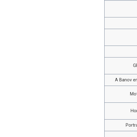
G
A Banov en
Mot
Ho
Portr