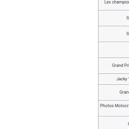
Les champion
S
S
Grand Pr
Jacky V
Gran
Photos Motocro