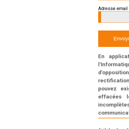
Adresse email 
En applica
l'Informati
d'oppositio
rectificatio
pouvez exi
effacées l
incomplètes,
communicati