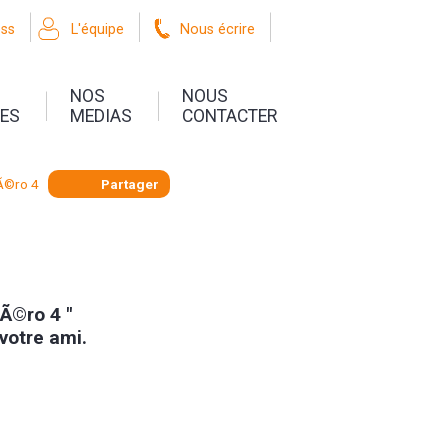
oss
L'équipe
Nous écrire
NOS
NOUS
UES
MEDIAS
CONTACTER
Ã©ro 4
Partager
mÃ©ro 4 "
 votre ami.