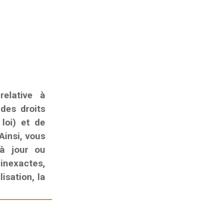
elative à
 des droits
 loi) et de
Ainsi, vous
 à jour ou
nexactes,
isation, la