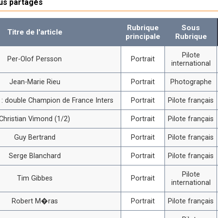
lus partagés
Rubrique
Sous
Titre de l'article
principale
Rubrique
Pilote
Per-Olof Persson
Portrait
international
Jean-Marie Rieu
Portrait
Photographe
i : double Champion de France Inters
Portrait
Pilote français
Christian Vimond (1/2)
Portrait
Pilote français
Guy Bertrand
Portrait
Pilote français
Serge Blanchard
Portrait
Pilote français
Pilote
Tim Gibbes
Portrait
international
Robert M�ras
Portrait
Pilote français