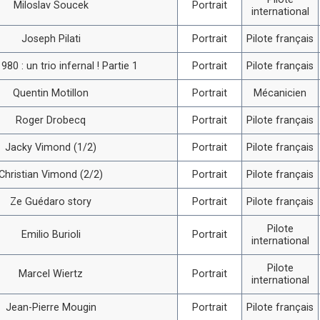
Miloslav Soucek
Portrait
international
Joseph Pilati
Portrait
Pilote français
980 : un trio infernal ! Partie 1
Portrait
Pilote français
Quentin Motillon
Portrait
Mécanicien
Roger Drobecq
Portrait
Pilote français
Jacky Vimond (1/2)
Portrait
Pilote français
Christian Vimond (2/2)
Portrait
Pilote français
Ze Guédaro story
Portrait
Pilote français
Pilote
Emilio Burioli
Portrait
international
Pilote
Marcel Wiertz
Portrait
international
Jean-Pierre Mougin
Portrait
Pilote français