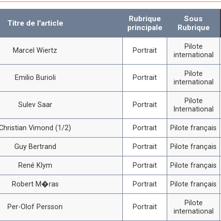
Rubrique
Sous
Titre de l'article
principale
Rubrique
Pilote
Marcel Wiertz
Portrait
international
Pilote
Emilio Burioli
Portrait
international
Pilote
Sulev Saar
Portrait
International
Christian Vimond (1/2)
Portrait
Pilote français
Guy Bertrand
Portrait
Pilote français
René Klym
Portrait
Pilote français
Robert M�ras
Portrait
Pilote français
Pilote
Per-Olof Persson
Portrait
international