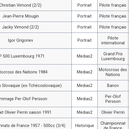
Christian Vimond (2/2)
Portrait
Pilote français
Jean-Pierre Mougin
Portrait
Pilote français
Jacky Vimond (2/2)
Portrait
Pilote français
Pilote
Igor Grigoriev
Portrait
international
Grand Prix
P 500 Luxembourg 1971
Medias2
Luxembourg
Motocross des
ocross des Nations 1984
Medias2
Nations
 Slovaquie (ex-Tchécoslovaquie)
Medias2
Banov
Per-Olof
mmage Per-Olof Persson
Medias2
Persson
ait Olivier Perrin saison 1991
Medias2
Olivier Perrin
Championnat
nats de France 1957 - 500cc (3/4)
Historique
de France