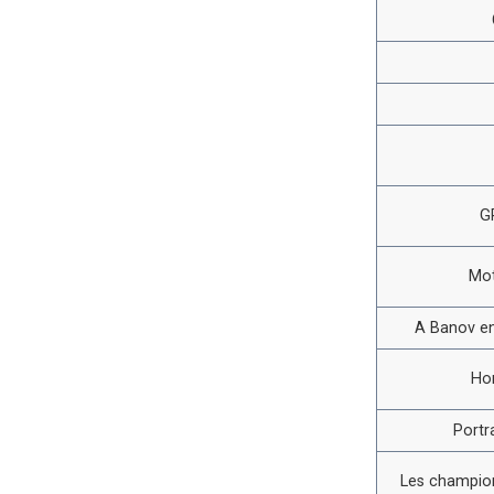
G
Mot
A Banov en
Ho
Portr
Les champion