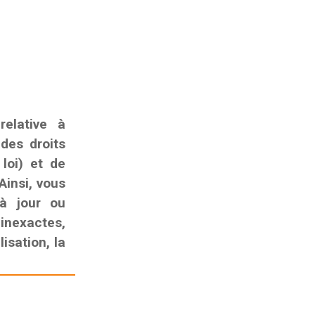
elative à
 des droits
 loi) et de
Ainsi, vous
 à jour ou
nexactes,
isation, la