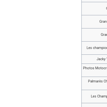
Gran
Gra
Les champion
Jacky V
Photos Motocro
Palmarès C
Les Champ