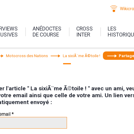
Wikicr
ERVIEWS
ANÉDOCTES
CROSS
LES
LUSIVES
DE COURSE
INTER
HISTORIQ
Motocross des Nations
La sixiÃ¨me Ã©toile !
Partage
r l'article " La sixiÃ¨me Ã©toile ! " avec un ami, ve
otre email ainsi que celle de votre ami. Un lien vers 
tiquement envoyé :
email *