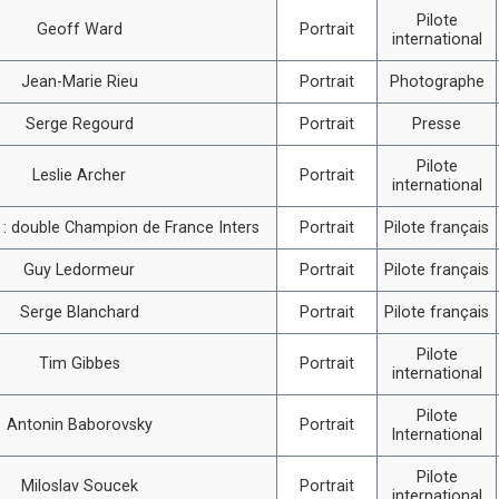
Pilote
Geoff Ward
Portrait
international
Jean-Marie Rieu
Portrait
Photographe
Serge Regourd
Portrait
Presse
Pilote
Leslie Archer
Portrait
international
i : double Champion de France Inters
Portrait
Pilote français
Guy Ledormeur
Portrait
Pilote français
Serge Blanchard
Portrait
Pilote français
Pilote
Tim Gibbes
Portrait
international
Pilote
Antonin Baborovsky
Portrait
International
Pilote
Miloslav Soucek
Portrait
international