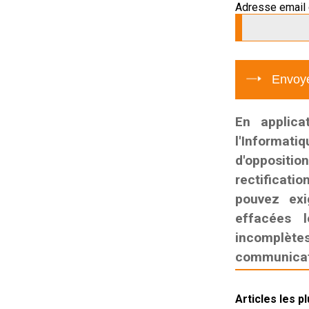
Adresse email 
En applica
l'Informati
d'oppositio
rectificatio
pouvez exi
effacées l
incomplètes,
communicati
Articles les p