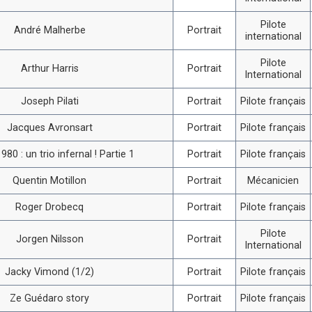
Pilote
André Malherbe
Portrait
international
Pilote
Arthur Harris
Portrait
International
Joseph Pilati
Portrait
Pilote français
Jacques Avronsart
Portrait
Pilote français
980 : un trio infernal ! Partie 1
Portrait
Pilote français
Quentin Motillon
Portrait
Mécanicien
Roger Drobecq
Portrait
Pilote français
Pilote
Jorgen Nilsson
Portrait
International
Jacky Vimond (1/2)
Portrait
Pilote français
Ze Guédaro story
Portrait
Pilote français